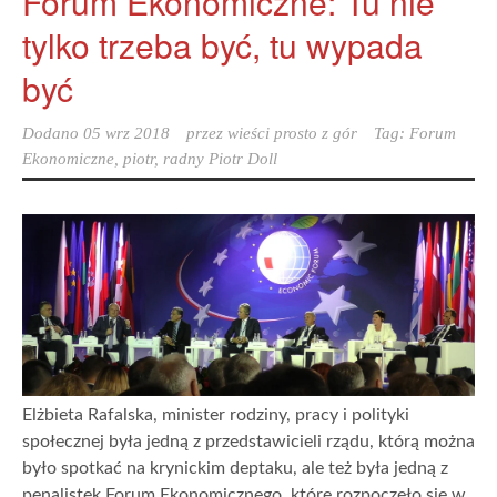
Forum Ekonomiczne: Tu nie
tylko trzeba być, tu wypada
być
Dodano
05 wrz 2018
przez
wieści prosto z gór
Tag:
Forum
Ekonomiczne
,
piotr
,
radny Piotr Doll
Elżbieta Rafalska, minister rodziny, pracy i polityki
społecznej była jedną z przedstawicieli rządu, którą można
było spotkać na krynickim deptaku, ale też była jedną z
penalistek Forum Ekonomicznego, które rozpoczęło się w