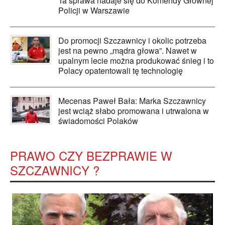
Ta sprawa nadaje się do Komendy Głównej
Policji w Warszawie
Do promocji Szczawnicy i okolic potrzeba
jest na pewno „mądra głowa”. Nawet w
upalnym lecie można produkować śnieg i to
Polacy opatentowali tę technologię
Mecenas Paweł Bała: Marka Szczawnicy
jest wciąż słabo promowana i utrwalona w
świadomości Polaków
PRAWO CZY BEZPRAWIE W
SZCZAWNICY ?