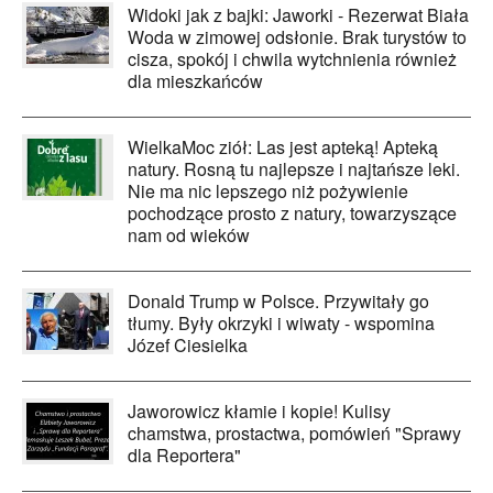
Widoki jak z bajki: Jaworki - Rezerwat Biała
Woda w zimowej odsłonie. Brak turystów to
cisza, spokój i chwila wytchnienia również
dla mieszkańców
WielkaMoc ziół: Las jest apteką! Apteką
natury. Rosną tu najlepsze i najtańsze leki.
Nie ma nic lepszego niż pożywienie
pochodzące prosto z natury, towarzyszące
nam od wieków
Donald Trump w Polsce. Przywitały go
tłumy. Były okrzyki i wiwaty - wspomina
Józef Ciesielka
Jaworowicz kłamie i kopie! Kulisy
chamstwa, prostactwa, pomówień "Sprawy
dla Reportera"