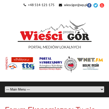
+48 514-121-175
wiescigor@wp.pl