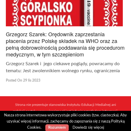
Grzegorz Szarek: Orędownik zaprzestania
płacenia przez Polskę składek na WHO oraz za
pełną dobrowolnością poddawania się procedurom
medycznym, w tym szczepieniom
Grzegorz Szarek i jego ciekawe poglądy, powracamy do
tematu: Jest zwolennikiem wolnego rynku, ograniczenia
Posted On 29 lis 2023
Strona nie prezentuje stanowiska Instytutu Edukacji Medialnej ani
redakcji portalu www.wiescigor.pl jest jedynie przeglądem informacji,
Nasza strona internetowa wykorzystuje pliki cookies (tzw. ciasteczka). Aby
które ukazują się w sieci mediów i niezależnych dziennikarzy.
uzyskać więcej informacji, zachęcamy do zapoznania się z naszą Polityką
Realizacja:
Internet Arts
Cookies.
Dowiedz się więcej
Rozumiem