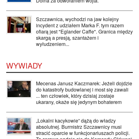
Dolna za odwołaniem wójta.
Szczawnica, wychodzi na jaw kolejny
incydent z udziałem Marka F. tym razem
ofiarą jest "Eglander Caffe". Granica między
skargą a presją, szantażem i
wyłudzeniem...
WYWIADY
Mecenas Janusz Kaczmarek: Jeżeli dojdzie
do katastrofy budowlanej i most się zawali
... ten człowiek, który dzisiaj zostaje
ukarany, okaże się jedynym bohaterem
„Lokalni kacykowie” dążą do władzy
absolutnej. Burmistrz Szczawnicy musi
stracić oparcie w funkcjonariuszach policji.