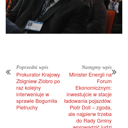
Poprzedni wpis
Następny wpis
Prokurator Krajowy
Minister Energii na
Zbigniew Ziobro po
Forum
raz kolejny
Ekonomicznym:
interweniuje w
inwestujcie w stacje
sprawie Bogumiła
ładowania pojazdów.
Pietruchy
Piotr Doll – zgoda,
ale najpierw trzeba
do Rady Gminy
wprowadzić ludzi