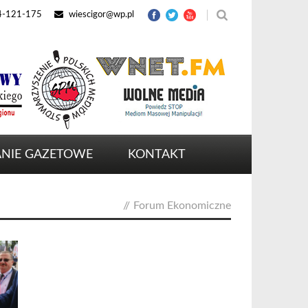
4-121-175
wiescigor@wp.pl
NIE GAZETOWE
KONTAKT
//
Forum Ekonomiczne