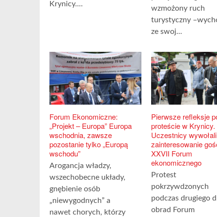
Krynicy....
wzmożony ruch
turystyczny –wych
ze swoj...
Forum Ekonomiczne:
Pierwsze refleksje p
„Projekt – Europa” Europa
proteście w Krynicy.
wschodnia, zawsze
Uczestnicy wywołali
pozostanie tylko „Europą
zainteresowanie goś
wschodu”
XXVII Forum
ekonomicznego
Arogancja władzy,
Protest
wszechobecne układy,
pokrzywdzonych
gnębienie osób
podczas drugiego d
„niewygodnych” a
obrad Forum
nawet chorych, którzy