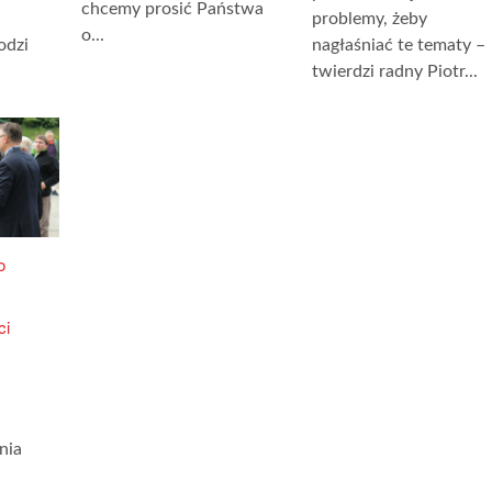
chcemy prosić Państwa
problemy, żeby
o...
odzi
nagłaśniać te tematy –
twierdzi radny Piotr...
o
ci
nia