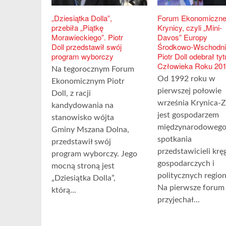
„Dziesiątka Dolla”,
Forum Ekonomiczne
przebiła „Piątkę
Krynicy, czyli „Mini-
Morawieckiego”. Piotr
Davos” Europy
Doll przedstawił swój
Środkowo-Wschodnie
program wyborczy
Piotr Doll odebrał tyt
Człowieka Roku 20
Na tegorocznym Forum
Od 1992 roku w
Ekonomicznym Piotr
pierwszej połowie
Doll, z racji
września Krynica-Z
kandydowania na
jest gospodarzem
stanowisko wójta
międzynarodoweg
Gminy Mszana Dolna,
spotkania
przedstawił swój
przedstawicieli kr
program wyborczy. Jego
gospodarczych i
mocną stroną jest
politycznych region
„Dziesiątka Dolla”,
Na pierwsze forum
którą...
przyjechał...