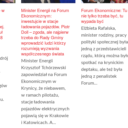
 w
Minister Energii na Forum
Forum Ekonomiczne: Tu
Ekonomicznym:
nie tylko trzeba być, tu
inwestujcie w stacje
wypada być
j.
ładowania pojazdów. Piotr
Elżbieta Rafalska,
uł
Doll – zgoda, ale najpierw
minister rodziny, pracy 
18
trzeba do Rady Gminy
wprowadzić ludzi którzy
polityki społecznej była
rozumieją wyzwania
jedną z przedstawicieli
współczesnego świata
rządu, którą można był
drój
Minister Energii
spotkać na krynickim
Krzysztof Tchórzewski
deptaku, ale też była
o
zapowiedział na Forum
jedną z penalistek
Ekonomicznym w
Forum...
ęgów
Krynicy, że niebawem,
w ramach pilotażu,
u.
stacje ładowania
pojazdów elektrycznych
pojawią się w Krakowie
i Katowicach. A...