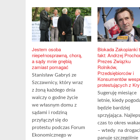
Jestem osoba
Blokada Zakopianki t
niepełnosprawną, chorą,
fakt: Andrzej Procho
a sądy mnie gnębią
Prezes Związku
zamiast pomagać
Rolników,
Przedsiębiorców i
Stanisław Gabryś ze
Konsumentów wesp
Szczawnicy, który wraz
protestujących z Kry
z żoną każdego dnia
Sugeruję miesiące
walczy o godne życie
letnie, kiedy pogod
we własnym domu z
będzie bardziej
sądami i rodziną
sprzyjająca. Najlep
przyłączył się do
czas to okres waka
protestu podczas Forum
– wtedy na drogac
Ekonomicznego w
panuje szczególnie