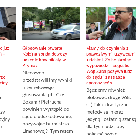
o już
Głosowanie otwarte!
Mamy do czynienia z
ń –
Kolejna sonda dotyczy
prawdziwymi krzywdami
uczestników pikiety w
ludzkimi. Za konkretne
Krynicy
wypowiedzi i sugestie
Wójt Żaba pozywa ludzi
Niedawno
rze
do sądu i zastrasza
przedstawiliśmy wyniki
nicy
społeczność
internetowego
Będziemy również
głosowania pt.: Czy
a
blokować drogę 968.
Bogumił Pietrucha
(…) Takie drastyczne
powinien wystąpić do
szy
metody są nieraz
sądu o odszkodowanie,
cyjny
jedyną i ostatnią szans
pozywając burmistrza
h
dla tych ludzi, aby
Limanowej? Tym razem
pokazać swoje