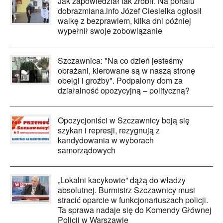
Jak zapowiedział tak zrobił. Na portalu
dobrazmiana.info Józef Ciesielka ogłosił
walkę z bezprawiem, kilka dni później
wypełnił swoje zobowiązanie
Szczawnica: "Na co dzień jesteśmy
obrażani, kierowane są w naszą stronę
obelgi i groźby". Podpalony dom za
działalność opozycyjną – polityczną?
Opozycjoniści w Szczawnicy boją się
szykan i represji, rezygnują z
kandydowania w wyborach
samorządowych
„Lokalni kacykowie” dążą do władzy
absolutnej. Burmistrz Szczawnicy musi
stracić oparcie w funkcjonariuszach policji.
Ta sprawa nadaje się do Komendy Głównej
Policji w Warszawie