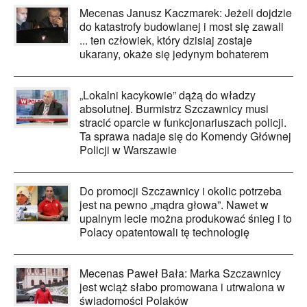
Mecenas Janusz Kaczmarek: Jeżeli dojdzie
do katastrofy budowlanej i most się zawali
... ten człowiek, który dzisiaj zostaje
ukarany, okaże się jedynym bohaterem
„Lokalni kacykowie” dążą do władzy
absolutnej. Burmistrz Szczawnicy musi
stracić oparcie w funkcjonariuszach policji.
Ta sprawa nadaje się do Komendy Głównej
Policji w Warszawie
Do promocji Szczawnicy i okolic potrzeba
jest na pewno „mądra głowa”. Nawet w
upalnym lecie można produkować śnieg i to
Polacy opatentowali tę technologię
Mecenas Paweł Bała: Marka Szczawnicy
jest wciąż słabo promowana i utrwalona w
świadomości Polaków