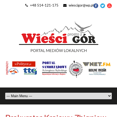
+48 514-121-175
wiescigor@wp.pl