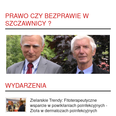
PRAWO CZY BEZPRAWIE W
SZCZAWNICY ?
WYDARZENIA
Zielarskie Trendy: Fitoterapeutyczne
wsparcie w powikłaniach poinfekcyjnych -
Zioła w dermatozach poinfekcyjnych