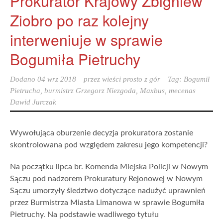
Prokurator Krajowy Zbigniew
Ziobro po raz kolejny
interweniuje w sprawie
Bogumiła Pietruchy
Dodano
04 wrz 2018
przez
wieści prosto z gór
Tag:
Bogumił
Pietrucha
,
burmistrz Grzegorz Niezgoda
,
Maxbus
,
mecenas
Dawid Jurczak
Wywołująca oburzenie decyzja prokuratora zostanie
skontrolowana pod względem zakresu jego kompetencji?
Na początku lipca br. Komenda Miejska Policji w Nowym
Sączu pod nadzorem Prokuratury Rejonowej w Nowym
Sączu umorzyły śledztwo dotyczące nadużyć uprawnień
przez Burmistrza Miasta Limanowa w sprawie Bogumiła
Pietruchy. Na podstawie wadliwego tytułu