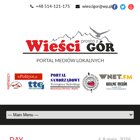
+48 514-121-175
wiescigor@wp.pl
DAY
//
8 maja, 2026