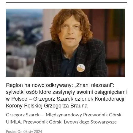
Region na nowo odkrywany: „Znani nieznani”:
sylwetki osób które zasłynęły swoimi osiągnięciami
w Polsce – Grzegorz Szarek członek Konfederacji
Korony Polskiej Grzegorza Brauna
Grzegorz Szarek — Międzynarodowy Przewodnik Górski
UIMLA. Przewodnik Górski Lwowskiego Stowarzysze
Posted On 05 sty 2024