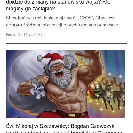
dojdzie do zmiany na stanowisku wójta? Kto
mógłby go zastąpić?
Mieszkańcy Krościenka mają swój „GŁOS”, Głos jest
dobrym źródłem informacji o wydarzeniach w mieście
Posted On 16 gru 2023
Św. Mikołaj w Szczawnicy: Bogdan Szewczyk
czyżby zadrwił z poczynań burmistrza Grzegorza