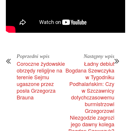
Poprzedni wpis
Następny wpis
Coroczne żydowskie
Ładny debiut
obrzędy religijne na
Bogdana Szewczyka
terenie Sejmu
w Tygodniku
ugaszone przez
Podhalańskim: Czy
posła Grzegorza
w Szczawnicy
Brauna
dotychczasowemu
burmistrzowi
Grzegorzowi
Niezgodzie zagrozi
jego dawny kolega
Bogdan Szewczyk?