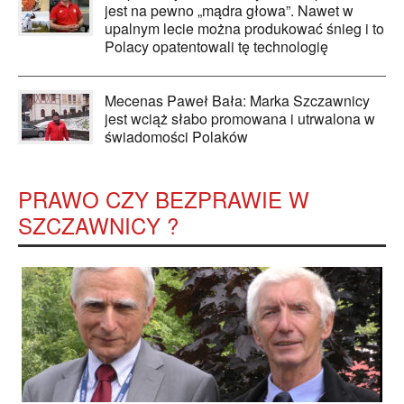
jest na pewno „mądra głowa”. Nawet w
upalnym lecie można produkować śnieg i to
Polacy opatentowali tę technologię
Mecenas Paweł Bała: Marka Szczawnicy
jest wciąż słabo promowana i utrwalona w
świadomości Polaków
PRAWO CZY BEZPRAWIE W
SZCZAWNICY ?