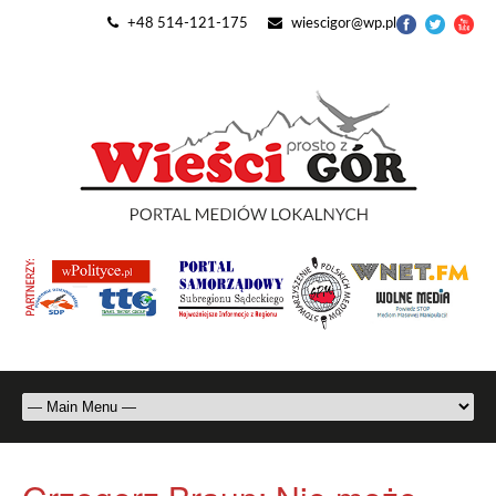
+48 514-121-175
wiescigor@wp.pl