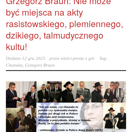
Grzegorz Braun: Nie może
być miejsca na akty
rasistowskiego, plemiennego,
dzikiego, talmudycznego
kultu!
Dodano
12 gru 2023
przez
wieści prosto z gór
Tag:
Chanuka
,
Grzegorz Braun