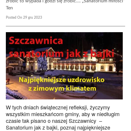
zrobić to wypada i godzi się zrobić…. „Sanatorium miłości”
Ten
Posted On 29 gru 2023
W tych dniach świątecznej refleksji, życzymy
wszystkim mieszkańcom gminy, aby w niedługim
czasie tak pisano o naszej Szczawnicy –
Sanatorium jak z bajki, poznaj najpiękniejsze