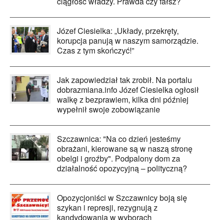
ciągłość władzy. Prawda czy fałsz?
Józef Ciesielka: „Układy, przekręty,
korupcja panują w naszym samorządzie.
Czas z tym skończyć!”
Jak zapowiedział tak zrobił. Na portalu
dobrazmiana.info Józef Ciesielka ogłosił
walkę z bezprawiem, kilka dni później
wypełnił swoje zobowiązanie
Szczawnica: "Na co dzień jesteśmy
obrażani, kierowane są w naszą stronę
obelgi i groźby". Podpalony dom za
działalność opozycyjną – polityczną?
Opozycjoniści w Szczawnicy boją się
szykan i represji, rezygnują z
kandydowania w wyborach