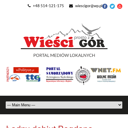
+48 514-121-175
wiescigor@wp.pl