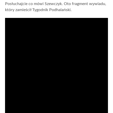
Posłuchajcie co mówi Szewczyk. Oto fragment wywiadu,
który zamieścił Tygodnik Podhalański.