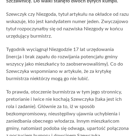
Szczawnicę. Do walki stanęło dwóch byłych kumpli.
Szewczyk czy Niezgoda, tytuł artykułu na okładce od razu
wskazuje, kto jest kandydatem numer jeden. Zwyczajowo
tytuł rozpoczynałby się od nazwiska Niezgody w końcu
urzędujący burmistrz.
Tygodnik wyciągnął Niezgodzie 17 lat urzędowania
(inercja i brak zapału do rozwijania potencjału gminy
wszyscy jako mieszkańcy to zaobserwowaliśmy). Co do
Szewczyka wspomniano w artykule, że za krytykę
burmistrza niektórzy mogą go nie lubić.
To prawda, otoczenie burmistrza w tym jego stronnicy,
pretorianie i lwice nie kochają Szewczyka (taka jest ich
rola i zadanie). Głównie za to, iż w sposób
bezkompromisowy, nieustępliwy ujawnia uchybienia i
zaniedbania obecnego włodarza. Innym mieszkańcom
gminy, natomiast podoba się odwaga, upartość połączona
z poczuciem humoru i dowcipem Szewczyka.