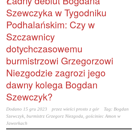
Ładny debiut Bogdana
Szewczyka w Tygodniku
Podhalańskim: Czy w
Szczawnicy
dotychczasowemu
burmistrzowi Grzegorzowi
Niezgodzie zagrozi jego
dawny kolega Bogdan
Szewczyk?
Dodano
15 gru 2023
przez
wieści prosto z gór
Tag:
Bogdan
Szewczyk
,
burmistrz Grzegorz Niezgoda
,
gościniec Amon w
Jaworkach