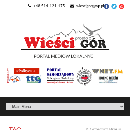
+48 514-121-175
wiescigor@wp.pl
TAG
//
Grzegorz Braun