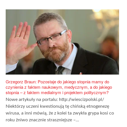
Grzegorz Braun: Pozostaje do jakiego stopnia mamy do
czynienia z faktem naukowym, medycznym, a do jakiego
stopnia – z faktem medialnym i projektem politycznym?
Nowe artykuły na portalu: http://wiescizpolski.pl/
Niektórzy uczeni kwestionują tę chińską etnogenezę
wirusa, a inni mówią, że z kolei ta zwykła grypa kosi co
roku żniwo znacznie straszniejsze –...