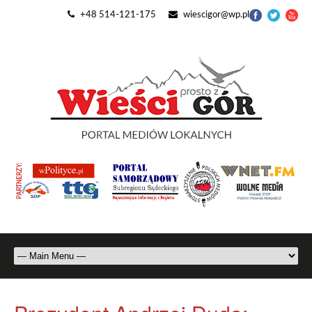
+48 514-121-175
wiescigor@wp.pl