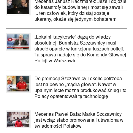
Mecenas Janusz Kaczmarek: Jeżeli dojdzie
do katastrofy budowlanej i most się zawali
... ten człowiek, który dzisiaj zostaje
ukarany, okaże się jedynym bohaterem
„Lokalni kacykowie” dążą do władzy
absolutnej. Burmistrz Szczawnicy musi
stracić oparcie w funkcjonariuszach policji.
Ta sprawa nadaje się do Komendy Głównej
Policji w Warszawie
Do promocji Szczawnicy i okolic potrzeba
jest na pewno „mądra głowa”. Nawet w
upalnym lecie można produkować śnieg i to
Polacy opatentowali tę technologię
Mecenas Paweł Bała: Marka Szczawnicy
jest wciąż słabo promowana i utrwalona w
świadomości Polaków