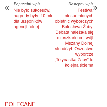
Poprzedni wpis
Następny wpis
Nie było sukcesów,
Festiwal
nagrody były: 10 mln
niespełnionych
dla urzędników
obietnic wyborczych
agencji rolnej
Bolesława Żaby.
Debata należała się
mieszkańcom, wójt
Mszany Dolnej
stchórzył. Oszustwo
wyborcze
„Trzynastka Żaby” to
kolejna ściema
POLECANE