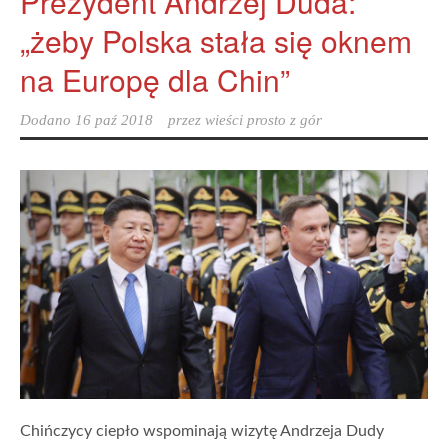
Prezydent Andrzej Duda:
„żeby Polska stała się oknem
na Europę dla Chin”
Dodano
16 paź 2018
przez
wieści prosto z gór
Chińczycy ciepło wspominają wizytę Andrzeja Dudy