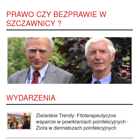
PRAWO CZY BEZPRAWIE W
SZCZAWNICY ?
WYDARZENIA
Zielarskie Trendy: Fitoterapeutyczne
wsparcie w powikłaniach poinfekcyjnych -
Zioła w dermatozach poinfekcyjnych