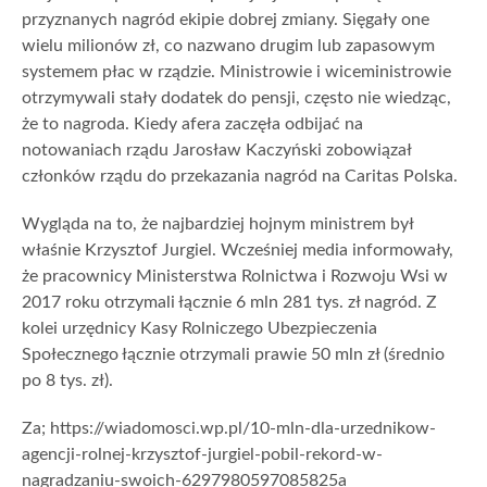
przyznanych nagród ekipie dobrej zmiany. Sięgały one
wielu milionów zł, co nazwano drugim lub zapasowym
systemem płac w rządzie. Ministrowie i wiceministrowie
otrzymywali stały dodatek do pensji, często nie wiedząc,
że to nagroda. Kiedy afera zaczęła odbijać na
notowaniach rządu Jarosław Kaczyński zobowiązał
członków rządu do przekazania nagród na Caritas Polska.
Wygląda na to, że najbardziej hojnym ministrem był
właśnie Krzysztof Jurgiel. Wcześniej media informowały,
że pracownicy Ministerstwa Rolnictwa i Rozwoju Wsi w
2017 roku otrzymali łącznie 6 mln 281 tys. zł nagród. Z
kolei urzędnicy Kasy Rolniczego Ubezpieczenia
Społecznego łącznie otrzymali prawie 50 mln zł (średnio
po 8 tys. zł).
Za; https://wiadomosci.wp.pl/10-mln-dla-urzednikow-
agencji-rolnej-krzysztof-jurgiel-pobil-rekord-w-
nagradzaniu-swoich-6297980597085825a