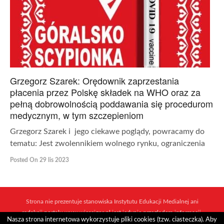
Grzegorz Szarek: Orędownik zaprzestania
płacenia przez Polskę składek na WHO oraz za
pełną dobrowolnością poddawania się procedurom
medycznym, w tym szczepieniom
Grzegorz Szarek i jego ciekawe poglądy, powracamy do
tematu: Jest zwolennikiem wolnego rynku, ograniczenia
Posted On 29 lis 2023
Strona nie prezentuje stanowiska Instytutu Edukacji Medialnej ani
redakcji portalu www.wiescigor.pl jest jedynie przeglądem informacji,
Nasza strona internetowa wykorzystuje pliki cookies (tzw. ciasteczka). Aby
które ukazują się w sieci mediów i niezależnych dziennikarzy.