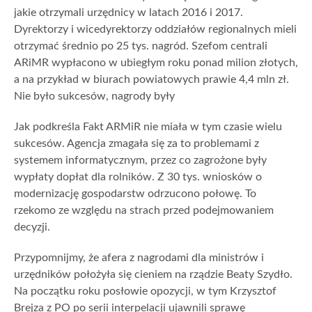
jakie otrzymali urzędnicy w latach 2016 i 2017.
Dyrektorzy i wicedyrektorzy oddziałów regionalnych mieli
otrzymać średnio po 25 tys. nagród. Szefom centrali
ARiMR wypłacono w ubiegłym roku ponad milion złotych,
a na przykład w biurach powiatowych prawie 4,4 mln zł.
Nie było sukcesów, nagrody były
Jak podkreśla Fakt ARMiR nie miała w tym czasie wielu
sukcesów. Agencja zmagała się za to problemami z
systemem informatycznym, przez co zagrożone były
wypłaty dopłat dla rolników. Z 30 tys. wniosków o
modernizację gospodarstw odrzucono połowę. To
rzekomo ze względu na strach przed podejmowaniem
decyzji.
Przypomnijmy, że afera z nagrodami dla ministrów i
urzędników położyła się cieniem na rządzie Beaty Szydło.
Na początku roku posłowie opozycji, w tym Krzysztof
Brejza z PO po serii interpelacji ujawnili sprawę