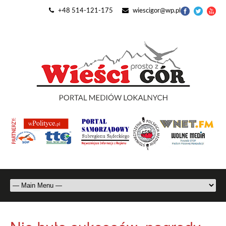
+48 514-121-175
wiescigor@wp.pl