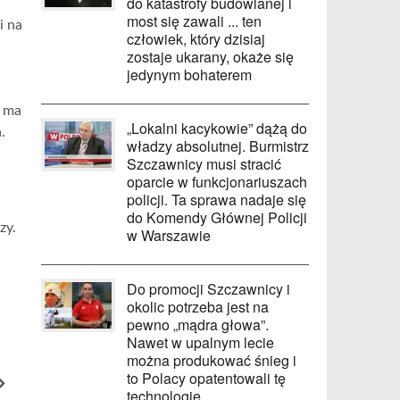
do katastrofy budowlanej i
most się zawali ... ten
i na
człowiek, który dzisiaj
zostaje ukarany, okaże się
jedynym bohaterem
u ma
„Lokalni kacykowie” dążą do
.
władzy absolutnej. Burmistrz
Szczawnicy musi stracić
oparcie w funkcjonariuszach
policji. Ta sprawa nadaje się
do Komendy Głównej Policji
zy.
w Warszawie
Do promocji Szczawnicy i
okolic potrzeba jest na
pewno „mądra głowa”.
Nawet w upalnym lecie
można produkować śnieg i
to Polacy opatentowali tę
technologię