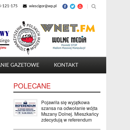
4-121-175
wiescigor@wp.pl
NIE GAZETOWE
KONTAKT
POLECANE
Pojawiła się wyjątkowa
szansa na odwołanie wójta
Mszany Dolnej. Mieszkańcy
zdecydują w referendum