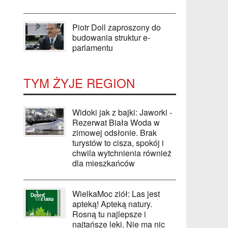
Piotr Doll zaproszony do
budowania struktur e-
parlamentu
TYM ŻYJE REGION
Widoki jak z bajki: Jaworki -
Rezerwat Biała Woda w
zimowej odsłonie. Brak
turystów to cisza, spokój i
chwila wytchnienia również
dla mieszkańców
WielkaMoc ziół: Las jest
apteką! Apteką natury.
Rosną tu najlepsze i
najtańsze leki. Nie ma nic