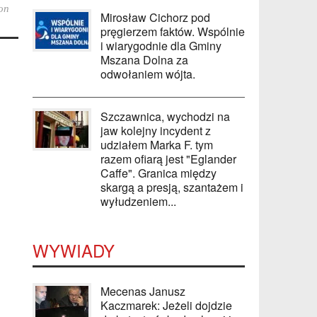
on
Mirosław Cichorz pod
pręgierzem faktów. Wspólnie
i wiarygodnie dla Gminy
Mszana Dolna za
odwołaniem wójta.
Szczawnica, wychodzi na
jaw kolejny incydent z
udziałem Marka F. tym
razem ofiarą jest "Eglander
Caffe". Granica między
skargą a presją, szantażem i
wyłudzeniem...
WYWIADY
Mecenas Janusz
Kaczmarek: Jeżeli dojdzie