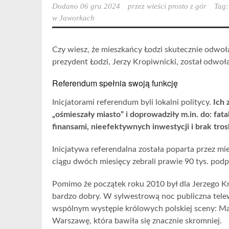
Dodano
06 gru 2024
przez
wieści prosto z gór
Tag
w Jaworkach
Czy wiesz, że mieszkańcy Łodzi skutecznie odwo
prezydent Łodzi, Jerzy Kropiwnicki, został odwo
Referendum spełnia swoją funkcję
Inicjatorami referendum byli lokalni politycy.
Ich 
„ośmieszały miasto” i doprowadziły m.in. do: fat
finansami, nieefektywnych inwestycji i brak tro
Inicjatywa referendalna została poparta przez mie
ciągu dwóch miesięcy zebrali prawie 90 tys. po
Pomimo że początek roku 2010 był dla Jerzego K
bardzo dobry. W sylwestrową noc publiczna telew
wspólnym występie królowych polskiej sceny: Mar
Warszawę, która bawiła się znacznie skromniej.