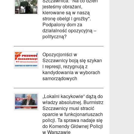
Szczawnica: "Na co dzień
jesteśmy obrażani,
kierowane są w naszą
stronę obelgi i groźby".
Podpalony dom za
działalność opozycyjną –
polityczną?
Opozycjoniści w
Szczawnicy boją się szykan
i represji, rezygnują z
kandydowania w wyborach
samorządowych
„Lokalni kacykowie” dążą do
władzy absolutnej. Burmistrz
Szczawnicy musi stracić
oparcie w funkcjonariuszach
policji. Ta sprawa nadaje się
do Komendy Głównej Policji
w Warszawie