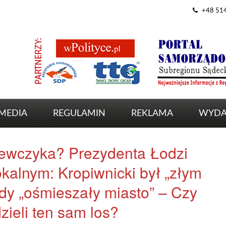
+48 51
MEDIA
REGULAMIN
REKLAMA
WYDA
ewczyka? Prezydenta Łodzi
kalnym: Kropiwnicki był „złym
dy „ośmieszały miasto” – Czy
ieli ten sam los?