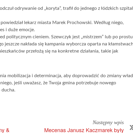
dczuł odrywanie od „koryta”, trafił do jednego z łódzkich szpital
– powiedział lekarz miasta Marek Prochowski. Według niego,
es i duże emocje.
zed politycznym cieniem. Szewczyk jest „mistrzem” lub po prost
go jeszcze nakłada się kampania wyborcza oparta na kłamstwach
eszkańców przełożą się na konkretne działania, takie jak
nia mobilizacja i determinacja, aby doprowadzić do zmiany wład
 niego, jeśli uważasz, że Twoja gmina potrzebuje nowego
 ducha.
Następny wpis
ny &
Mecenas Janusz Kaczmarek były