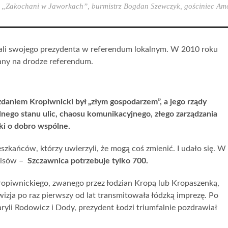
:
„Zakochani w Jaworkach”
,
burmistrz Bogdan Szewczyk
,
gościniec Am
łali swojego prezydenta w referendum lokalnym. W 2010 roku
łany na drodze referendum.
zdaniem Kropiwnicki był „złym gospodarzem”, a jego rządy
alnego stanu ulic, chaosu komunikacyjnego, złego zarządzania
ski o dobro wspólne.
szkańców, którzy uwierzyli, że mogą coś zmienić. I udało się. W
dpisów –
Szczawnica potrzebuje tylko 700.
ropiwnickiego, zwanego przez łodzian Kropą lub Kropaszenką,
izja po raz pierwszy od lat transmitowała łódzką imprezę. Po
yli Rodowicz i Dody, prezydent Łodzi triumfalnie pozdrawiał