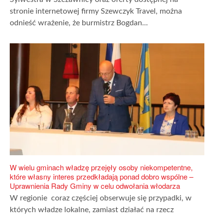
stronie internetowej firmy Szewczyk Travel, można
odnieść wrażenie, że burmistrz Bogdan...
W wielu gminach władzę przejęły osoby niekompetentne,
które własny interes przedkładają ponad dobro wspólne –
Uprawnienia Rady Gminy w celu odwołania włodarza
W regionie coraz częściej obserwuje się przypadki, w
których władze lokalne, zamiast działać na rzecz