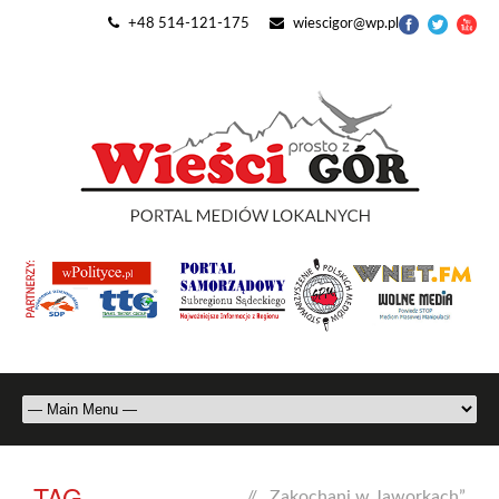
+48 514-121-175
wiescigor@wp.pl
TAG
//
„Zakochani w Jaworkach”