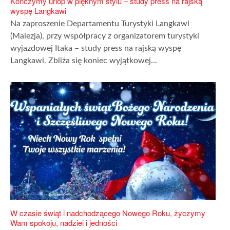
Kończymy urlop w pięknym stylu – study press na rajską
wyspę Langkawi
Na zaproszenie Departamentu Turystyki Langkawi
(Malezja), przy współpracy z organizatorem turystyki
wyjazdowej Itaka – study press na rajską wyspę
Langkawi. Zbliża się koniec wyjątkowej...
W czasie świąt i nadchodzącego Nowego Roku, życzymy
Wam spokoju, nadziei i jedności