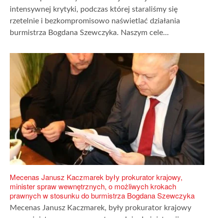
intensywnej krytyki, podczas której staraliśmy się
rzetelnie i bezkompromisowo naświetlać działania
burmistrza Bogdana Szewczyka. Naszym cele...
Mecenas Janusz Kaczmarek były prokurator krajowy,
minister spraw wewnętrznych, o możliwych krokach
prawnych w stosunku do burmistrza Bogdana Szewczyka
Mecenas Janusz Kaczmarek, były prokurator krajowy