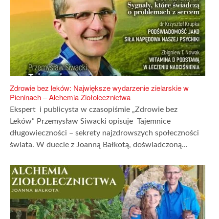
Zdrowie bez leków: Największe wydarzenie zielarskie w
Pieninach – Alchemia Ziołolecznictwa
Ekspert i publicysta w czasopiśmie „Zdrowie bez
Leków” Przemysław Siwacki opisuje Tajemnice
długowieczności – sekrety najzdrowszych społeczności
świata. W duecie z Joanną Bałkotą, doświadczoną...