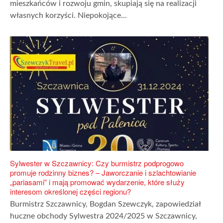
mieszkańców i rozwoju gmin, skupiają się na realizacji
własnych korzyści. Niepokojące...
Sylwester w Szczawnicy: Czy burmistrz podprogowo
promuje rodzinny biznes? – Jaworczanie i szlachtowianie
„pariasami” i mają promować wydarzenie, które służy
interesom określonej części regionu?
Burmistrz Szczawnicy, Bogdan Szewczyk, zapowiedział
huczne obchody Sylwestra 2024/2025 w Szczawnicy,