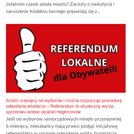
ostatnim czasie zalała miasto? Zarzuty o nadużycia i
naruszenia Kodeksu karnego pojawiają się z...
Sześć miesięcy od wyborów i można rozpocząć procedurę
odwołania włodarza – Referendum to skuteczny wyraz
sprzeciwu wobec działań hegemonów
Jeśli od wyborów samorządowych minęło przynajmniej
6 miesięcy, mieszkańcy mają prawo podjąć inicjatywę
referendalną w sprawie odwołania wójta, burmistrza