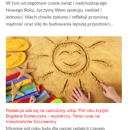
W tym szczególnym czasie świąt i nadchodzącego
Nowego Roku, życzymy Wam spokoju, nadziei i
jedności. Niech chwile zadumy i refleksji przyniosą
mądrość oraz siłę do budowania lepszej przyszłości...
Redakcja uda się na zasłużony urlop: Pół roku krytyki
Bogdana Szewczyka – wystarczy. Teraz czas na
mieszkańców Szczawnicy
Minione pół roku było dla naszej redakcji czasem