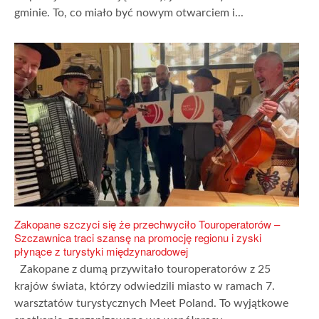
gminie. To, co miało być nowym otwarciem i...
Zakopane szczyci się że przechwyciło Touroperatorów –
Szczawnica traci szansę na promocję regionu i zyski
płynące z turystyki międzynarodowej
Zakopane z dumą przywitało touroperatorów z 25
krajów świata, którzy odwiedzili miasto w ramach 7.
warsztatów turystycznych Meet Poland. To wyjątkowe