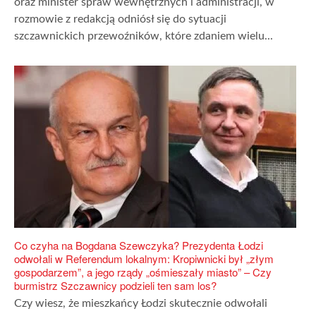
oraz minister spraw wewnętrznych i administracji, w
rozmowie z redakcją odniósł się do sytuacji
szczawnickich przewoźników, które zdaniem wielu...
Co czyha na Bogdana Szewczyka? Prezydenta Łodzi
odwołali w Referendum lokalnym: Kropiwnicki był „złym
gospodarzem”, a jego rządy „ośmieszały miasto” – Czy
burmistrz Szczawnicy podzieli ten sam los?
Czy wiesz, że mieszkańcy Łodzi skutecznie odwołali