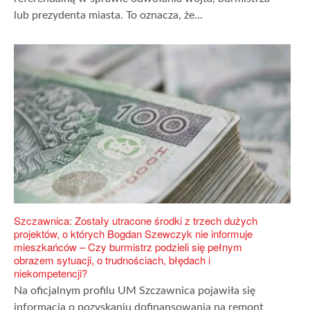
lub prezydenta miasta. To oznacza, że...
Szczawnica: Zostały utracone środki z trzech dużych
projektów, o których Bogdan Szewczyk nie informuje
mieszkańców – Czy burmistrz podzieli się pełnym
obrazem sytuacji, o trudnościach, błędach i
niekompetencji?
Na oficjalnym profilu UM Szczawnica pojawiła się
informacja o pozyskaniu dofinansowania na remont