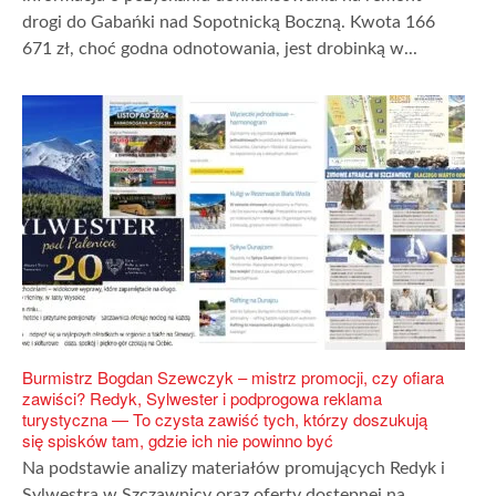
drogi do Gabańki nad Sopotnicką Boczną. Kwota 166
671 zł, choć godna odnotowania, jest drobinką w...
Burmistrz Bogdan Szewczyk – mistrz promocji, czy ofiara
zawiści? Redyk, Sylwester i podprogowa reklama
turystyczna — To czysta zawiść tych, którzy doszukują
się spisków tam, gdzie ich nie powinno być
Na podstawie analizy materiałów promujących Redyk i
Sylwestra w Szczawnicy oraz oferty dostępnej na