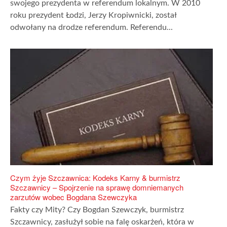
swojego prezydenta w referendum lokalnym. W 2010
roku prezydent Łodzi, Jerzy Kropiwnicki, został
odwołany na drodze referendum. Referendu...
Czym żyje Szczawnica: Kodeks Karny & burmistrz
Szczawnicy – Spojrzenie na sprawę domniemanych
zarzutów wobec Bogdana Szewczyka
Fakty czy Mity? Czy Bogdan Szewczyk, burmistrz
Szczawnicy, zasłużył sobie na falę oskarżeń, która w