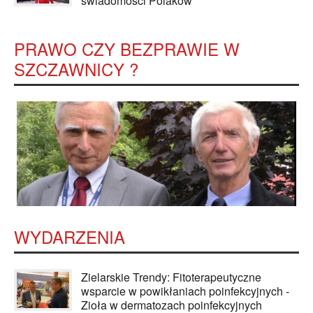
świadomości Polaków
PRAWO CZY BEZPRAWIE W
SZCZAWNICY ?
WYDARZENIA
Zielarskie Trendy: Fitoterapeutyczne
wsparcie w powikłaniach poinfekcyjnych -
Zioła w dermatozach poinfekcyjnych