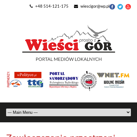
+48 514-121-175
wiescigor@wp.pl