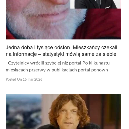
Jedna doba i tysiące odsłon. Mieszkańcy czekali
na informacje – statystyki mówią same za siebie
Czytelnicy wrócili szybciej niż portal Po kilkunastu
miesiącach przerwy w publikacjach portal ponown
Posted On 15 mar 2026