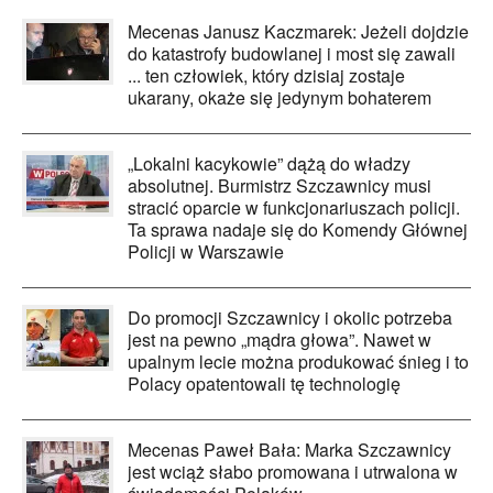
Mecenas Janusz Kaczmarek: Jeżeli dojdzie
do katastrofy budowlanej i most się zawali
... ten człowiek, który dzisiaj zostaje
ukarany, okaże się jedynym bohaterem
„Lokalni kacykowie” dążą do władzy
absolutnej. Burmistrz Szczawnicy musi
stracić oparcie w funkcjonariuszach policji.
Ta sprawa nadaje się do Komendy Głównej
Policji w Warszawie
Do promocji Szczawnicy i okolic potrzeba
jest na pewno „mądra głowa”. Nawet w
upalnym lecie można produkować śnieg i to
Polacy opatentowali tę technologię
Mecenas Paweł Bała: Marka Szczawnicy
jest wciąż słabo promowana i utrwalona w