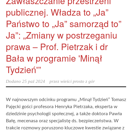
Zawłaszczanie przestrzeni
publicznej. Władza to „Ja”
Państwo to „Ja” samorząd to”
Ja”: „Zmiany w postrzeganiu
prawa – Prof. Pietrzak i dr
Bała w programie 'Minął
Tydzień'”
Dodano
25 paź 2024
przez
wieści prosto z gór
W najnowszym odcinku programu „Minął Tydzień” Tomasz
Pajęcki gości profesora Henryka Pietrzaka, eksperta w
dziedzinie psychologii społecznej, a także doktora Pawła
Bałę, mecenasa oraz specjalistę ds. bezpieczeństwa. W
trakcie rozmowy poruszono kluczowe kwestie związane z