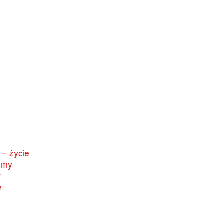
– życie
ejmy
y
e