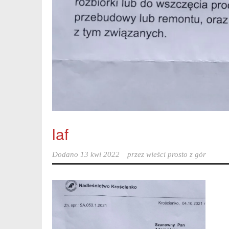
laf
Dodano
13 kwi 2022
przez
wieści prosto z gór