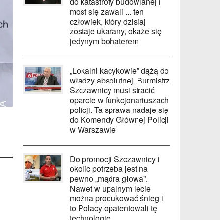
do katastrofy budowlanej i
most się zawali ... ten
człowiek, który dzisiaj
zostaje ukarany, okaże się
jedynym bohaterem
„Lokalni kacykowie” dążą do
władzy absolutnej. Burmistrz
Szczawnicy musi stracić
oparcie w funkcjonariuszach
policji. Ta sprawa nadaje się
do Komendy Głównej Policji
w Warszawie
Do promocji Szczawnicy i
okolic potrzeba jest na
pewno „mądra głowa”.
Nawet w upalnym lecie
można produkować śnieg i
to Polacy opatentowali tę
technologię