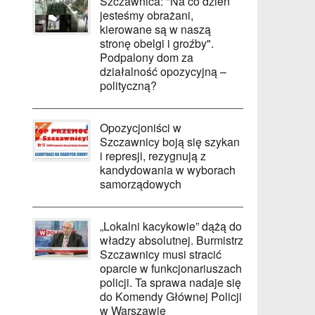
Szczawnica: "Na co dzień
jesteśmy obrażani,
kierowane są w naszą
stronę obelgi i groźby".
Podpalony dom za
działalność opozycyjną –
polityczną?
Opozycjoniści w
Szczawnicy boją się szykan
i represji, rezygnują z
kandydowania w wyborach
samorządowych
„Lokalni kacykowie” dążą do
władzy absolutnej. Burmistrz
Szczawnicy musi stracić
oparcie w funkcjonariuszach
policji. Ta sprawa nadaje się
do Komendy Głównej Policji
w Warszawie