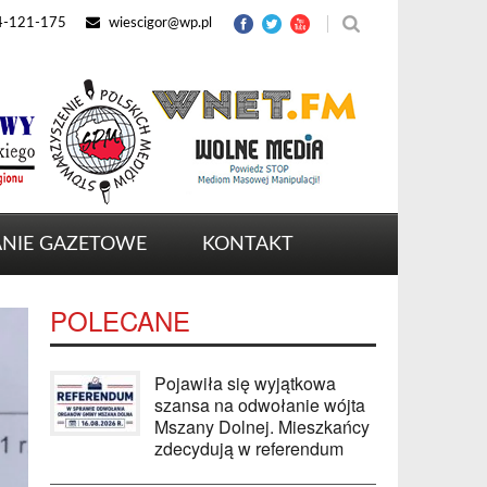
4-121-175
wiescigor@wp.pl
NIE GAZETOWE
KONTAKT
POLECANE
Pojawiła się wyjątkowa
szansa na odwołanie wójta
Mszany Dolnej. Mieszkańcy
zdecydują w referendum