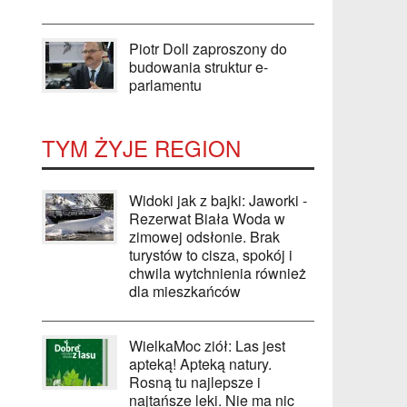
Piotr Doll zaproszony do
budowania struktur e-
parlamentu
TYM ŻYJE REGION
Widoki jak z bajki: Jaworki -
Rezerwat Biała Woda w
zimowej odsłonie. Brak
turystów to cisza, spokój i
chwila wytchnienia również
dla mieszkańców
WielkaMoc ziół: Las jest
apteką! Apteką natury.
Rosną tu najlepsze i
najtańsze leki. Nie ma nic