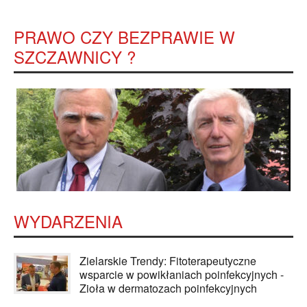
PRAWO CZY BEZPRAWIE W
SZCZAWNICY ?
WYDARZENIA
Zielarskie Trendy: Fitoterapeutyczne
wsparcie w powikłaniach poinfekcyjnych -
Zioła w dermatozach poinfekcyjnych