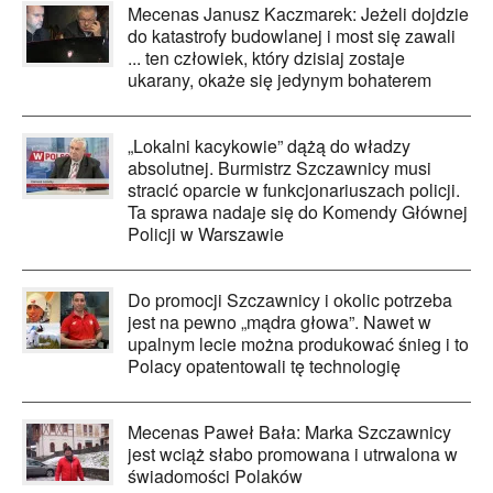
Mecenas Janusz Kaczmarek: Jeżeli dojdzie
do katastrofy budowlanej i most się zawali
... ten człowiek, który dzisiaj zostaje
ukarany, okaże się jedynym bohaterem
„Lokalni kacykowie” dążą do władzy
absolutnej. Burmistrz Szczawnicy musi
stracić oparcie w funkcjonariuszach policji.
Ta sprawa nadaje się do Komendy Głównej
Policji w Warszawie
Do promocji Szczawnicy i okolic potrzeba
jest na pewno „mądra głowa”. Nawet w
upalnym lecie można produkować śnieg i to
Polacy opatentowali tę technologię
Mecenas Paweł Bała: Marka Szczawnicy
jest wciąż słabo promowana i utrwalona w
świadomości Polaków