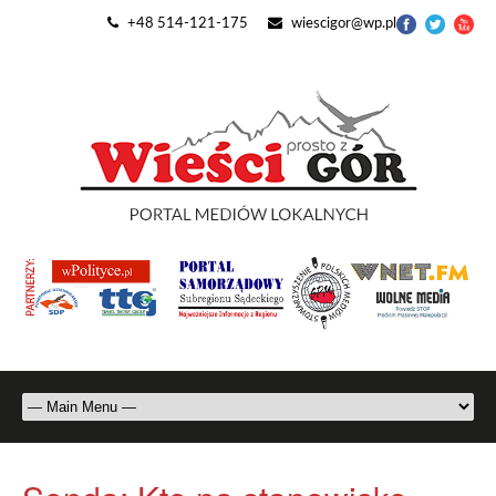
+48 514-121-175
wiescigor@wp.pl