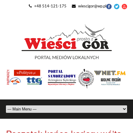
+48 514-121-175
wiescigor@wp.pl