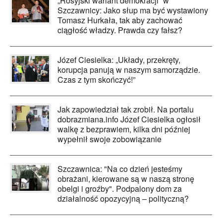
„Rosyjski wariant demokracji” w
Szczawnicy: Jako słup ma być wystawiony
Tomasz Hurkała, tak aby zachować
ciągłość władzy. Prawda czy fałsz?
Józef Ciesielka: „Układy, przekręty,
korupcja panują w naszym samorządzie.
Czas z tym skończyć!”
Jak zapowiedział tak zrobił. Na portalu
dobrazmiana.info Józef Ciesielka ogłosił
walkę z bezprawiem, kilka dni później
wypełnił swoje zobowiązanie
Szczawnica: "Na co dzień jesteśmy
obrażani, kierowane są w naszą stronę
obelgi i groźby". Podpalony dom za
działalność opozycyjną – polityczną?