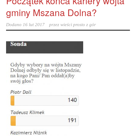
Początek końca kariery wójta
gminy Mszana Dolna?
Dodano
16 lut 2017
przez
wieści prosto z gór