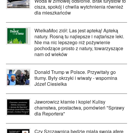
Woda w zimowej odsłonie. Brak turystów to
cisza, spokój i chwila wytchnienia również
dla mieszkańców
WielkaMoc ziół: Las jest apteką! Apteką
natury. Rosną tu najlepsze i najtańsze leki.
Nie ma nic lepszego niż pożywienie
pochodzące prosto z natury, towarzyszące
nam od wieków
Donald Trump w Polsce. Przywitały go
tłumy. Były okrzyki i wiwaty - wspomina
Józef Ciesielka
Jaworowicz kłamie i kopie! Kulisy
chamstwa, prostactwa, pomówień "Sprawy
dla Reportera"
Czy Szczawnica będzie miała swoją aferę