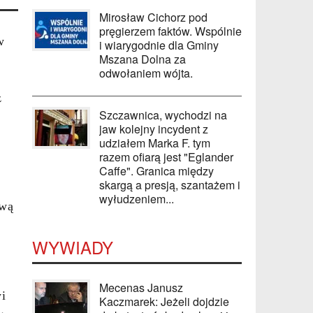
Mirosław Cichorz pod
pręgierzem faktów. Wspólnie
w
i wiarygodnie dla Gminy
Mszana Dolna za
odwołaniem wójta.
z
Szczawnica, wychodzi na
jaw kolejny incydent z
udziałem Marka F. tym
razem ofiarą jest "Eglander
ę
Caffe". Granica między
skargą a presją, szantażem i
wyłudzeniem...
ową
WYWIADY
Mecenas Janusz
wi
Kaczmarek: Jeżeli dojdzie