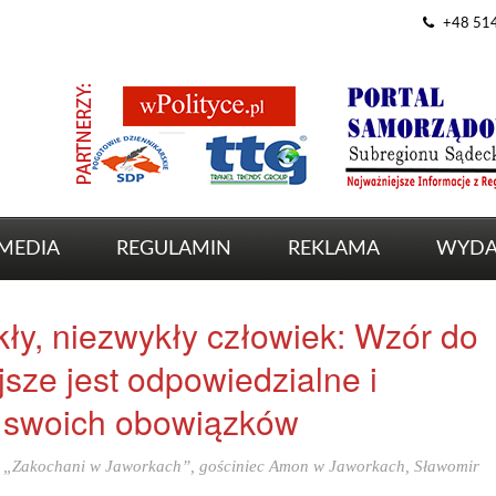
+48 51
MEDIA
REGULAMIN
REKLAMA
WYDA
ły, niezwykły człowiek: Wzór do
sze jest odpowiedzialne i
 swoich obowiązków
:
„Zakochani w Jaworkach”
,
gościniec Amon w Jaworkach
,
Sławomir