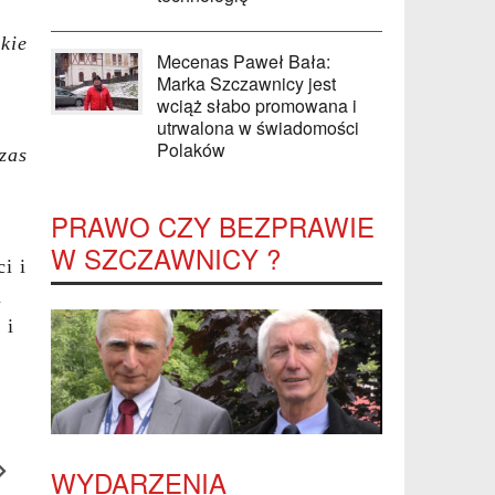
kie
Mecenas Paweł Bała:
Marka Szczawnicy jest
wciąż słabo promowana i
utrwalona w świadomości
Polaków
zas
y
PRAWO CZY BEZPRAWIE
W SZCZAWNICY ?
i i
m
 i
WYDARZENIA