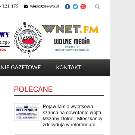
4-121-175
wiescigor@wp.pl
NIE GAZETOWE
KONTAKT
POLECANE
Pojawiła się wyjątkowa
szansa na odwołanie wójta
Mszany Dolnej. Mieszkańcy
zdecydują w referendum