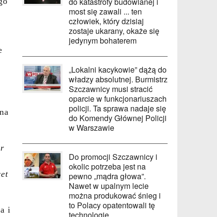
go
do katastrofy budowlanej i
most się zawali ... ten
człowiek, który dzisiaj
zostaje ukarany, okaże się
jedynym bohaterem
e
„Lokalni kacykowie” dążą do
władzy absolutnej. Burmistrz
Szczawnicy musi stracić
oparcie w funkcjonariuszach
policji. Ta sprawa nadaje się
 na
do Komendy Głównej Policji
w Warszawie
r
Do promocji Szczawnicy i
okolic potrzeba jest na
et
pewno „mądra głowa”.
Nawet w upalnym lecie
można produkować śnieg i
to Polacy opatentowali tę
a i
technologię