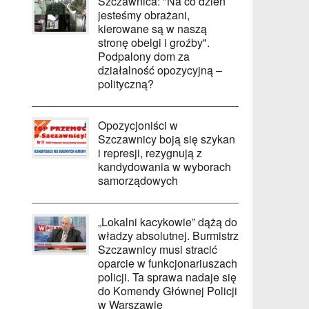
Szczawnica: "Na co dzień
jesteśmy obrażani,
kierowane są w naszą
stronę obelgi i groźby".
Podpalony dom za
działalność opozycyjną –
polityczną?
Opozycjoniści w
Szczawnicy boją się szykan
i represji, rezygnują z
kandydowania w wyborach
samorządowych
„Lokalni kacykowie” dążą do
władzy absolutnej. Burmistrz
Szczawnicy musi stracić
oparcie w funkcjonariuszach
policji. Ta sprawa nadaje się
do Komendy Głównej Policji
w Warszawie