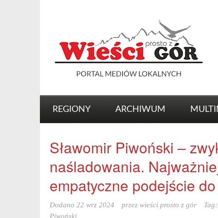
REGIONY
ARCHIWUM
MULTI
Sławomir Piwoński – zwyk
naśladowania. Najważniej
empatyczne podejście do
Dodano
22 wrz 2024
przez
wieści prosto z gór
Tag
Piwoński