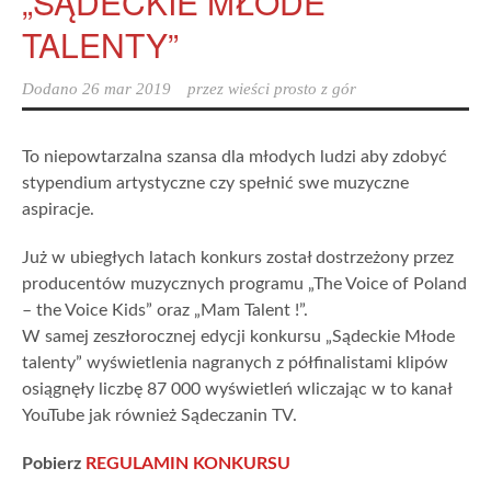
„SĄDECKIE MŁODE
TALENTY”
Dodano
26 mar 2019
przez
wieści prosto z gór
To niepowtarzalna szansa dla młodych ludzi aby zdobyć
stypendium artystyczne czy spełnić swe muzyczne
aspiracje.
Już w ubiegłych latach konkurs został dostrzeżony przez
producentów muzycznych programu „The Voice of Poland
– the Voice Kids” oraz „Mam Talent !”.
W samej zeszłorocznej edycji konkursu „Sądeckie Młode
talenty” wyświetlenia nagranych z półfinalistami klipów
osiągnęły liczbę 87 000 wyświetleń wliczając w to kanał
YouTube jak również Sądeczanin TV.
Pobierz
REGULAMIN KONKURSU