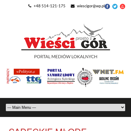
+48 514-121-175
wiescigor@wp.pl