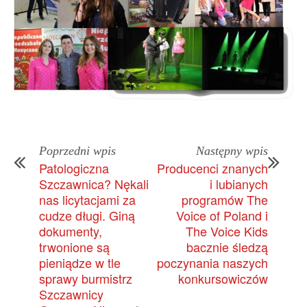
Poprzedni wpis
Następny wpis
Patologiczna
Producenci znanych
Szczawnica? Nękali
i lubianych
nas licytacjami za
programów The
cudze długi. Giną
Voice of Poland i
dokumenty,
The Voice Kids
trwonione są
bacznie śledzą
pieniądze w tle
poczynania naszych
sprawy burmistrz
konkursowiczów
Szczawnicy