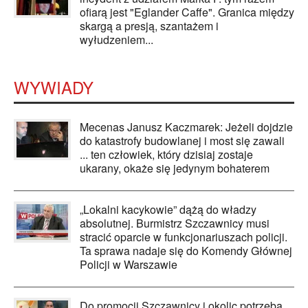
ofiarą jest "Eglander Caffe". Granica między
skargą a presją, szantażem i
wyłudzeniem...
WYWIADY
Mecenas Janusz Kaczmarek: Jeżeli dojdzie
do katastrofy budowlanej i most się zawali
... ten człowiek, który dzisiaj zostaje
ukarany, okaże się jedynym bohaterem
„Lokalni kacykowie” dążą do władzy
absolutnej. Burmistrz Szczawnicy musi
stracić oparcie w funkcjonariuszach policji.
Ta sprawa nadaje się do Komendy Głównej
Policji w Warszawie
Do promocji Szczawnicy i okolic potrzeba