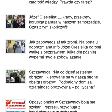
ciągłość władzy. Prawda czy fałsz?
Józef Ciesielka: „Układy, przekręty,
korupcja panują w naszym samorządzie.
Czas z tym skończyć!”
Jak zapowiedział tak zrobił. Na portalu
dobrazmiana.info Józef Ciesielka ogłosił
walkę z bezprawiem, kilka dni później
wypełnił swoje zobowiązanie
Szczawnica: "Na co dzień jesteśmy
obrażani, kierowane są w naszą stronę
obelgi i groźby". Podpalony dom za
działalność opozycyjną – polityczną?
Opozycjoniści w Szczawnicy boją się
szykan i represji, rezygnują z
kandydowania w wyborach