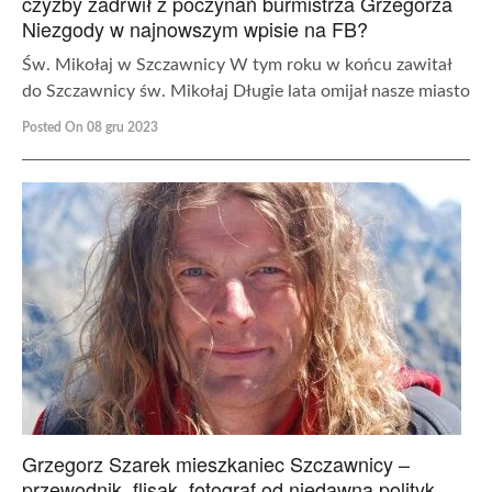
czyżby zadrwił z poczynań burmistrza Grzegorza
Niezgody w najnowszym wpisie na FB?
Św. Mikołaj w Szczawnicy W tym roku w końcu zawitał
do Szczawnicy św. Mikołaj Długie lata omijał nasze miasto
Posted On 08 gru 2023
Grzegorz Szarek mieszkaniec Szczawnicy –
przewodnik, flisak, fotograf od niedawna polityk.