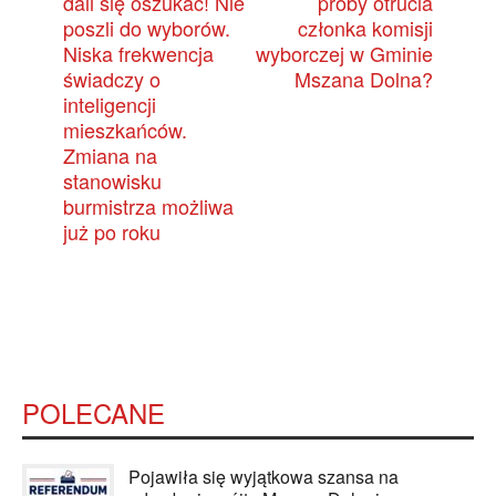
dali się oszukać! Nie
próby otrucia
poszli do wyborów.
członka komisji
Niska frekwencja
wyborczej w Gminie
świadczy o
Mszana Dolna?
inteligencji
mieszkańców.
Zmiana na
stanowisku
burmistrza możliwa
już po roku
POLECANE
Pojawiła się wyjątkowa szansa na