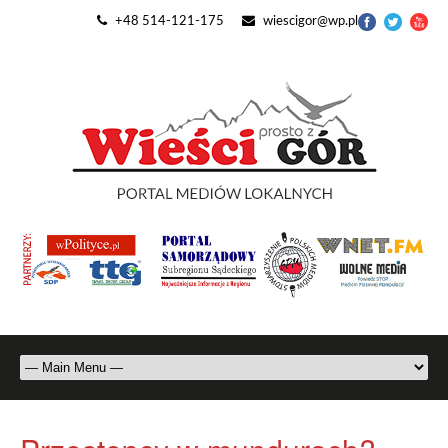
+48 514-121-175
wiescigor@wp.pl