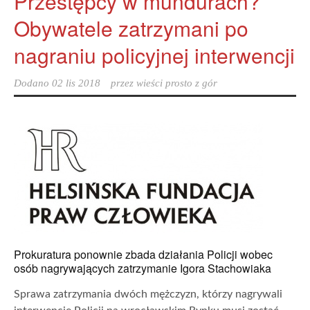
Przestępcy w mundurach?
Obywatele zatrzymani po
nagraniu policyjnej interwencji
Dodano
02 lis 2018
przez
wieści prosto z gór
Prokuratura ponownie zbada działania Policji wobec
osób nagrywających zatrzymanie Igora Stachowiaka
Sprawa zatrzymania dwóch mężczyzn, którzy nagrywali