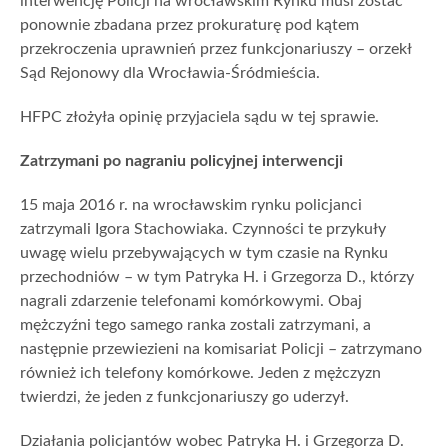
interwencję Policji na wrocławskim Rynku musi zostać
ponownie zbadana przez prokuraturę pod kątem
przekroczenia uprawnień przez funkcjonariuszy – orzekł
Sąd Rejonowy dla Wrocławia-Śródmieścia.
HFPC złożyła opinię przyjaciela sądu w tej sprawie.
Zatrzymani po nagraniu policyjnej interwencji
15 maja 2016 r. na wrocławskim rynku policjanci
zatrzymali Igora Stachowiaka. Czynności te przykuły
uwagę wielu przebywających w tym czasie na Rynku
przechodniów – w tym Patryka H. i Grzegorza D., którzy
nagrali zdarzenie telefonami komórkowymi. Obaj
mężczyźni tego samego ranka zostali zatrzymani, a
następnie przewiezieni na komisariat Policji – zatrzymano
również ich telefony komórkowe. Jeden z mężczyzn
twierdzi, że jeden z funkcjonariuszy go uderzył.
Działania policjantów wobec Patryka H. i Grzegorza D.