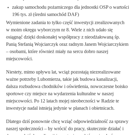
zakup samochodu pożarniczego dla jednostki OSP o wartości
196 tys. zł (średni samochód DAF)
Wymienione zadania to tylko część inwestycji zrealizowanych
w moim okręgu wyborczym nr 8. Wiele z nich udało się
osiągnąć dzięki doskonałej współpracy z nieodżałowaną
śp.
Panią Stefanią Wojciarczyk
oraz
radnym Janem Wojciarczykiem
– osobami, które również miały na sercu dobro naszej
miejscowości.
Niestety, mimo upływu lat, wciąż pozostają niezrealizowane
ważne potrzeby Lubomierza, takie jak
budowa kanalizacji,
dalsza rozbudowa chodników i oświetlenia, nowoczesne boisko
sportowe czy miejsce na wydarzenia kulturalne w naszej
miejscowości
. Po 12 latach mojej nieobecności w Radzie te
inwestycje nadal istnieją jedynie w planach i obietnicach.
Dlatego dziś ponownie chcę wziąć odpowiedzialność za sprawy
naszej społeczności – by
wrócić do pracy, skutecznie działać i