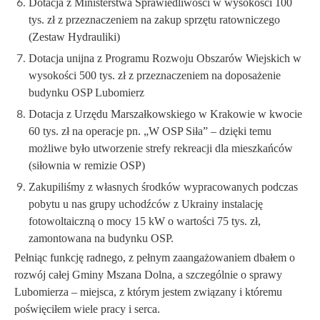
Dotacja z Ministerstwa Sprawiedliwości w wysokości 100
tys. zł z przeznaczeniem na zakup sprzętu ratowniczego
(Zestaw Hydrauliki)
Dotacja unijna z Programu Rozwoju Obszarów Wiejskich w
wysokości 500 tys. zł z przeznaczeniem na doposażenie
budynku OSP Lubomierz
Dotacja z Urzędu Marszałkowskiego w Krakowie w kwocie
60 tys. zł na operacje pn. „W OSP Siła” – dzięki temu
możliwe było utworzenie strefy rekreacji dla mieszkańców
(siłownia w remizie OSP)
Zakupiliśmy z własnych środków wypracowanych podczas
pobytu u nas grupy uchodźców z Ukrainy instalację
fotowoltaiczną o mocy 15 kW o wartości 75 tys. zł,
zamontowana na budynku OSP.
Pełniąc funkcję radnego, z pełnym zaangażowaniem dbałem o
rozwój całej Gminy Mszana Dolna, a szczególnie o sprawy
Lubomierza – miejsca, z którym jestem związany i któremu
poświęciłem wiele pracy i serca.