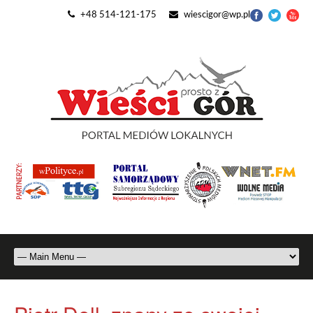
+48 514-121-175
wiescigor@wp.pl