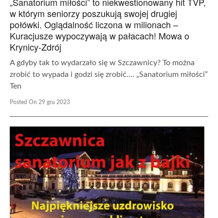
„Sanatorium miłości” to niekwestionowany hit TVP,
w którym seniorzy poszukują swojej drugiej
połówki. Oglądalność liczona w milionach –
Kuracjusze wypoczywają w pałacach! Mowa o
Krynicy-Zdrój
A gdyby tak to wydarzało się w Szczawnicy? To można
zrobić to wypada i godzi się zrobić…. „Sanatorium miłości”
Ten
Posted On 29 gru 2023