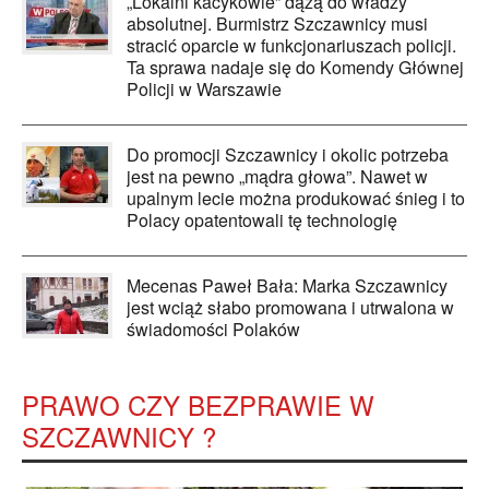
„Lokalni kacykowie” dążą do władzy
absolutnej. Burmistrz Szczawnicy musi
stracić oparcie w funkcjonariuszach policji.
Ta sprawa nadaje się do Komendy Głównej
Policji w Warszawie
Do promocji Szczawnicy i okolic potrzeba
jest na pewno „mądra głowa”. Nawet w
upalnym lecie można produkować śnieg i to
Polacy opatentowali tę technologię
Mecenas Paweł Bała: Marka Szczawnicy
jest wciąż słabo promowana i utrwalona w
świadomości Polaków
PRAWO CZY BEZPRAWIE W
SZCZAWNICY ?