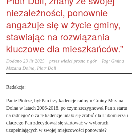
Piotr Doll, znany ze swojej
niezależności, ponownie
angażuje się w życie gminy,
stawiając na rozwiązania
kluczowe dla mieszkańców.”
Dodano
23 lis 2025
przez
wieści prosto z gór
Tag:
Gmina
Mszana Dolna
,
Piotr Doll
Redakcja:
Panie Piotrze, był Pan trzy kadencje radnym Gminy Mszana
Dolna w latach 2006-2018, po czym zrezygnował Pan z startu
na radnego? o za te kadencje udało się zrobić dla Lubomierza i
dlaczego Pan zdecydował się startować w wyborach
uzupełniających w swojej miejscowości ponownie?