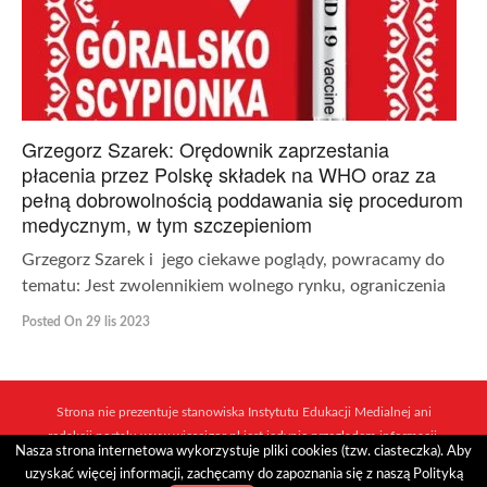
Grzegorz Szarek: Orędownik zaprzestania
płacenia przez Polskę składek na WHO oraz za
pełną dobrowolnością poddawania się procedurom
medycznym, w tym szczepieniom
Grzegorz Szarek i jego ciekawe poglądy, powracamy do
tematu: Jest zwolennikiem wolnego rynku, ograniczenia
Posted On 29 lis 2023
Strona nie prezentuje stanowiska Instytutu Edukacji Medialnej ani
redakcji portalu www.wiescigor.pl jest jedynie przeglądem informacji,
Nasza strona internetowa wykorzystuje pliki cookies (tzw. ciasteczka). Aby
które ukazują się w sieci mediów i niezależnych dziennikarzy.
uzyskać więcej informacji, zachęcamy do zapoznania się z naszą Polityką
Realizacja:
Internet Arts