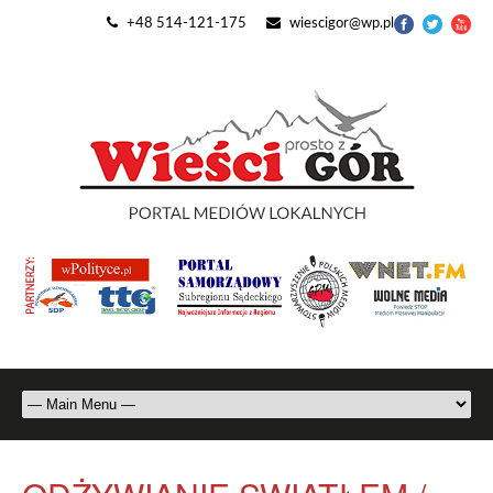
+48 514-121-175
wiescigor@wp.pl