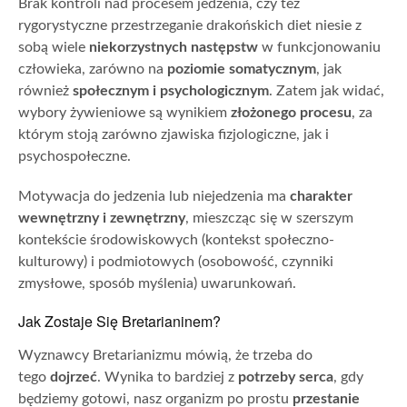
Brak kontroli nad procesem jedzenia, czy też
rygorystyczne przestrzeganie drakońskich diet niesie z
sobą wiele
niekorzystnych następstw
w funkcjonowaniu
człowieka, zarówno na
poziomie somatycznym
, jak
również
społecznym i psychologicznym
. Zatem jak widać,
wybory żywieniowe są wynikiem
złożonego procesu
, za
którym stoją zarówno zjawiska fizjologiczne, jak i
psychospołeczne.
Motywacja do jedzenia lub niejedzenia ma
charakter
wewnętrzny i zewnętrzny
, mieszcząc się w szerszym
kontekście środowiskowych (kontekst społeczno-
kulturowy) i podmiotowych (osobowość, czynniki
zmysłowe, sposób myślenia) uwarunkowań.
Jak Zostaje Się Bretarianinem?
Wyznawcy Bretarianizmu mówią, że trzeba do
tego
dojrzeć
. Wynika to bardziej z
potrzeby serca
, gdy
będziemy gotowi, nasz organizm po prostu
przestanie