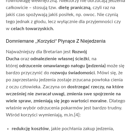
równowagę wewnętrzną. Niektórzy nie odrzucają jedzenia
całkowicie – stosują tzw.
dietę praniczną
, czyli raz na
jakiś czas spożywają jakiś posiłek, np. owoc. Nie czynią
tego jednak z głodu, lecz wyłącznie dla przyjemności czy
w
celach towarzyskich.
Domniemane ,,Korzyści” Płynące Z Niejedzenia
Najważniejszy dla Bretarian jest
Rozwój
Ducha
oraz
odnalezienie własnej ścieżki
, na
której
odrzucenie
omawianego nałogu (jedzenia)
może się
bardzo przyczynić do
rozwoju świadomości
. Mówi się, że
po zaprzestaniu jedzenia zostaje zrzucana powłoka cienia
z oczu człowieka. Zaczyna on
dostrzegać rzeczy, na które
wcześniej nie zwracał uwagi, zmienia swe spojrzenie na
wiele spraw, zmieniają się jego wartości moralne
. Dlatego
właśnie wybór odrzucenia pokarmów jest bardzo trudny.
Wśród korzyści wymieniają, m.in.[4]:
redukcję kosztów
, jakie pochłania zakup jedzenia,