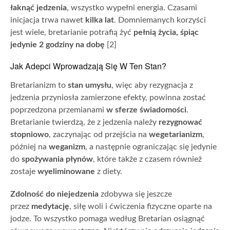
łaknąć jedzenia
, wszystko wypełni energia. Czasami
inicjacja trwa nawet
kilka lat
. Domniemanych korzyści
jest wiele, bretarianie potrafią żyć
pełnią życia, śpiąc
jedynie 2 godziny na dobę
[2]
Jak Adepci Wprowadzają Się W Ten Stan?
Bretarianizm to
stan umysłu
, więc aby rezygnacja z
jedzenia przyniosła zamierzone efekty, powinna zostać
poprzedzona przemianami
w sferze świadomości
.
Bretarianie twierdzą, że z jedzenia należy
rezygnować
stopniowo
, zaczynając od przejścia na
wegetarianizm
,
później na
weganizm
, a następnie ograniczając się jedynie
do
spożywania płynów
, które także z czasem również
zostaje
wyeliminowane
z diety.
Zdolność do niejedzenia
zdobywa się jeszcze
przez
medytację
, siłę woli i ćwiczenia fizyczne oparte na
jodze. To wszystko pomaga według Bretarian osiągnąć