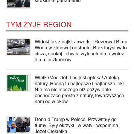
struktur e- parlamentu
TYM ŻYJE REGION
Widoki jak z bajki: Jaworki - Rezerwat Biała
Woda w zimowej odsłonie. Brak turystów to
cisza, spokój i chwila wytchnienia również
dla mieszkańców
WielkaMoc ziół: Las jest apteką! Apteką
natury. Rosną tu najlepsze i najtańsze leki.
Nie ma nic lepszego niż pożywienie
pochodzące prosto z natury, towarzyszące
nam od wieków
Donald Trump w Polsce. Przywitały go
tłumy. Były okrzyki i wiwaty - wspomina
Józef Ciesielka