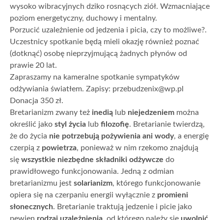
wysoko wibracyjnych dziko rosnących ziół. Wzmacniające
poziom energetyczny, duchowy i mentalny.
Porzucić uzależnienie od jedzenia i picia, czy to możliwe?.
Uczestnicy spotkanie będą mieli okazję również poznać
(dotknąć) osobę nieprzyjmującą żadnych płynów od
prawie 20 lat.
Zapraszamy na kameralne spotkanie sympatyków
odżywiania światłem. Zapisy: przebudzenix@wp.pl
Donacja 350 zł.
Bretarianizm zwany też
inedią
lub
niejedzeniem
można
określić jako
styl życia
lub
filozofię
. Bretarianie twierdzą,
że do życia
nie potrzebują pożywienia ani wody
, a energię
czerpią z
powietrza
, ponieważ w nim rzekomo znajdują
się
wszystkie niezbędne składniki odżywcze
do
prawidłowego funkcjonowania. Jedną z odmian
bretarianizmu jest
solarianizm
, którego funkcjonowanie
opiera się na czerpaniu energii wyłącznie z
promieni
słonecznych
. Bretarianie traktują jedzenie i picie jako
pewien
rodzaj uzależnienia
, od którego należy się
uwolnić
,