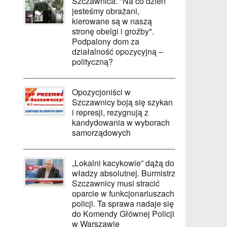
Szczawnica: "Na co dzień
jesteśmy obrażani,
kierowane są w naszą
stronę obelgi i groźby".
Podpalony dom za
działalność opozycyjną –
polityczną?
Opozycjoniści w
Szczawnicy boją się szykan
i represji, rezygnują z
kandydowania w wyborach
samorządowych
„Lokalni kacykowie” dążą do
władzy absolutnej. Burmistrz
Szczawnicy musi stracić
oparcie w funkcjonariuszach
policji. Ta sprawa nadaje się
do Komendy Głównej Policji
w Warszawie