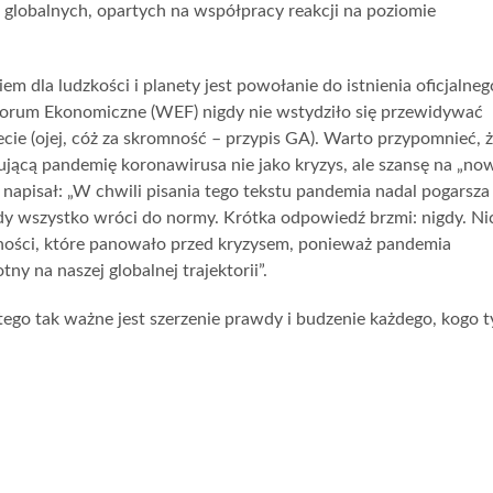
globalnych, opartych na współpracy reakcji na poziomie
m dla ludzkości i planety jest powołanie do istnienia oficjalneg
orum Ekonomiczne (WEF) nigdy nie wstydziło się przewidywać
ecie (ojej, cóż za skromność – przypis GA). Warto przypomnieć, 
ującą pandemię koronawirusa nie jako kryzys, ale szansę na „no
 napisał: „W chwili pisania tego tekstu pandemia nadal pogarsza 
edy wszystko wróci do normy. Krótka odpowiedź brzmi: nigdy. Ni
ności, które panowało przed kryzysem, ponieważ pandemia
 na naszej globalnej trajektorii”.
tego tak ważne jest szerzenie prawdy i budzenie każdego, kogo t