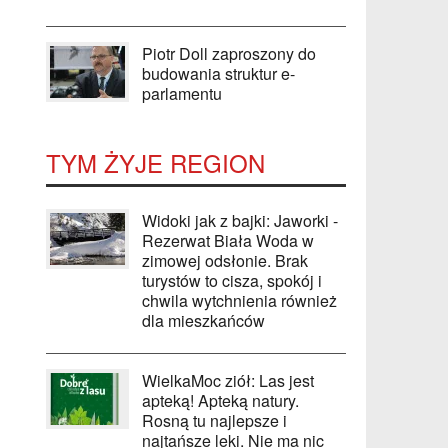
Piotr Doll zaproszony do
budowania struktur e-
parlamentu
TYM ŻYJE REGION
Widoki jak z bajki: Jaworki -
Rezerwat Biała Woda w
zimowej odsłonie. Brak
turystów to cisza, spokój i
chwila wytchnienia również
dla mieszkańców
WielkaMoc ziół: Las jest
apteką! Apteką natury.
Rosną tu najlepsze i
najtańsze leki. Nie ma nic