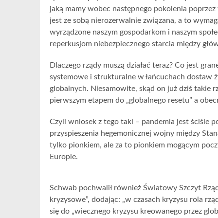
jaką mamy wobec następnego pokolenia poprzez 
jest ze sobą nierozerwalnie związana, a to wymag
wyrządzone naszym gospodarkom i naszym społec
reperkusjom niebezpiecznego starcia między gł
Dlaczego rządy muszą działać teraz? Co jest gra
systemowe i strukturalne w łańcuchach dostaw ży
globalnych. Niesamowite, skąd on już dziś takie
pierwszym etapem do „globalnego resetu” a obecn
Czyli wniosek z tego taki – pandemia jest ściśle
przyspieszenia hegemonicznej wojny między Stan
tylko pionkiem, ale za to pionkiem mogącym pocz
Europie.
Schwab pochwalił również Światowy Szczyt Rząd
kryzysowe”, dodając: „w czasach kryzysu rola rząd
się do „wiecznego kryzysu kreowanego przez globa