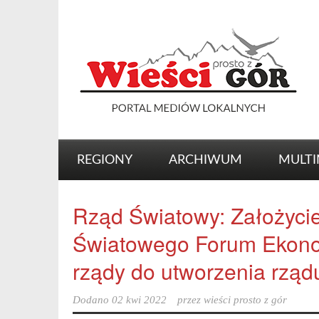
REGIONY
ARCHIWUM
MULTI
Rząd Światowy: Założyci
Światowego Forum Ekon
rządy do utworzenia rzą
Dodano
02 kwi 2022
przez
wieści prosto z gór