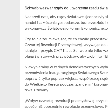
Schwab wezwał rządy do utworzenia rządu świ
Nadszedł czas, aby rządy światowe zjednoczyły się
handel i zakłócenia gospodarcze, bez przeszkód i o
wykonawczy Światowego Forum Ekonomicznego 
Czy to nie zdumiewające, że co chwile przedsta
Czwartej Rewolucji Przemysłowej, wzywając do u
istnieje – przypis GA)? Klaus Schwab nie tylko
błaga światowych przywódców, aby zrobili to T
Niewybieralny w żadnych demokratycznych wybora
przemówienia inauguracyjnego Światowego Szc
poprawić tylko poprzez większą współpracę rząd
do Wielkiego Resetu podczas „pandemii” koronawi
trwają zmiany.
„Wpływ czwartej rewolucji przemysłowej przyspie
sposób niż poprzednie rewolucje przemysłowe.