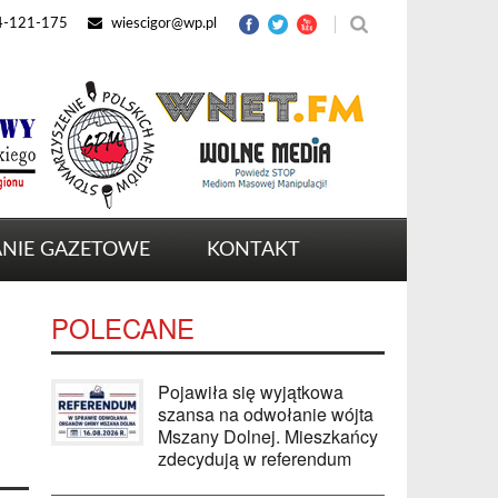
4-121-175
wiescigor@wp.pl
NIE GAZETOWE
KONTAKT
POLECANE
Pojawiła się wyjątkowa
szansa na odwołanie wójta
Mszany Dolnej. Mieszkańcy
zdecydują w referendum