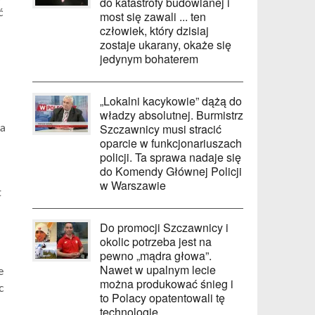
do katastrofy budowlanej i
ć
most się zawali ... ten
człowiek, który dzisiaj
zostaje ukarany, okaże się
jedynym bohaterem
„Lokalni kacykowie” dążą do
władzy absolutnej. Burmistrz
Szczawnicy musi stracić
ła
oparcie w funkcjonariuszach
policji. Ta sprawa nadaje się
do Komendy Głównej Policji
w Warszawie
t
Do promocji Szczawnicy i
okolic potrzeba jest na
pewno „mądra głowa”.
Nawet w upalnym lecie
e
można produkować śnieg i
c
to Polacy opatentowali tę
technologię