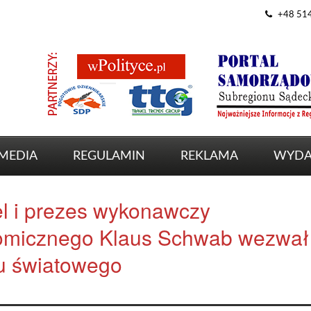
+48 51
MEDIA
REGULAMIN
REKLAMA
WYDA
el i prezes wykonawczy
omicznego Klaus Schwab wezwał
du światowego