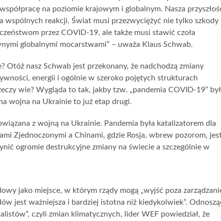
współpracę na poziomie krajowym i globalnym. Nasza przyszłoś
a wspólnych reakcji. Świat musi przezwyciężyć nie tylko szkody
zeństwom przez COVID-19, ale także musi stawić czoła
ównymi globalnymi mocarstwami” – uważa Klaus Schwab.
ne? Otóż nasz Schwab jest przekonany, że nadchodzą zmiany
wności, energii i ogólnie w szeroko pojętych strukturach
 rzeczy wie? Wygląda to tak, jakby tzw. „pandemia COVID-19” by
a wojna na Ukrainie to już etap drugi.
 powiązana z wojną na Ukrainie. Pandemia była katalizatorem dla
ami Zjednoczonymi a Chinami, gdzie Rosja, wbrew pozorom, jes
ynić ogromie destrukcyjne zmiany na świecie a szczególnie w
owy jako miejsce, w którym rządy mogą „wyjść poza zarządzani
ów jest ważniejsza i bardziej istotna niż kiedykolwiek”. Odnoszą
listów”, czyli zmian klimatycznych, lider WEF powiedział, że