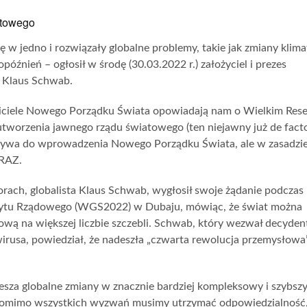
atowego
 w jedno i rozwiązały globalne problemy, takie jak zmiany klima
późnień – ogłosił w środę (30.03.2022 r.) założyciel i prezes
Klaus Schwab.
wiciele Nowego Porządku Świata opowiadają nam o Wielkim Rese
tworzenia jawnego rządu światowego (ten niejawny już de fact
 wzywa do wprowadzenia Nowego Porządku Świata, ale w zasadzi
ERAZ.
ch, globalista Klaus Schwab, wygłosił swoje żądanie podczas
zytu Rządowego (WGS2022) w Dubaju, mówiąc, że świat można
ową na większej liczbie szczebli. Schwab, który wezwał decyde
rusa, powiedział, że nadeszła „czwarta rewolucja przemysłowa”
sza globalne zmiany w znacznie bardziej kompleksowy i szybsz
 Pomimo wszystkich wyzwań musimy utrzymać odpowiedzialność