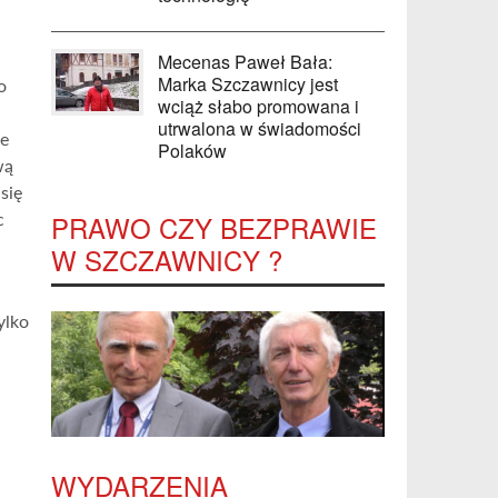
Mecenas Paweł Bała:
Marka Szczawnicy jest
o
wciąż słabo promowana i
utrwalona w świadomości
że
Polaków
wą
się
PRAWO CZY BEZPRAWIE
c
W SZCZAWNICY ?
ylko
WYDARZENIA