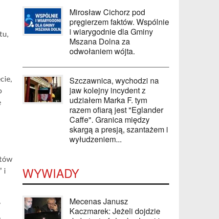
Mirosław Cichorz pod
pręgierzem faktów. Wspólnie
i wiarygodnie dla Gminy
tu,
Mszana Dolna za
odwołaniem wójta.
Szczawnica, wychodzi na
cie,
jaw kolejny incydent z
o
udziałem Marka F. tym
e
razem ofiarą jest "Eglander
Caffe". Granica między
skargą a presją, szantażem i
wyłudzeniem...
ntów
WYWIADY
 i
Mecenas Janusz
y
Kaczmarek: Jeżeli dojdzie
,