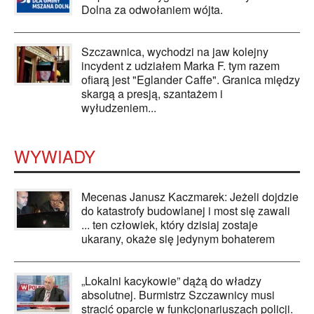
Dolna za odwołaniem wójta.
Szczawnica, wychodzi na jaw kolejny
incydent z udziałem Marka F. tym razem
ofiarą jest "Eglander Caffe". Granica między
skargą a presją, szantażem i
wyłudzeniem...
WYWIADY
Mecenas Janusz Kaczmarek: Jeżeli dojdzie
do katastrofy budowlanej i most się zawali
... ten człowiek, który dzisiaj zostaje
ukarany, okaże się jedynym bohaterem
„Lokalni kacykowie” dążą do władzy
absolutnej. Burmistrz Szczawnicy musi
stracić oparcie w funkcjonariuszach policji.