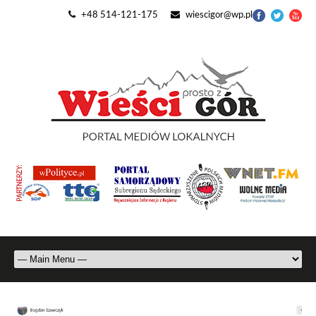
+48 514-121-175
wiescigor@wp.pl