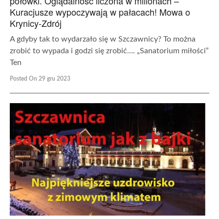
połówki. Oglądalność liczona w milionach –
Kuracjusze wypoczywają w pałacach! Mowa o
Krynicy-Zdrój
A gdyby tak to wydarzało się w Szczawnicy? To można
zrobić to wypada i godzi się zrobić…. „Sanatorium miłości”
Ten
Posted On 29 gru 2023