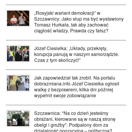
„Rosyjski wariant demokracji” w
Szczawnicy: Jako słup ma być wystawiony
Tomasz Hurkała, tak aby zachować
ciągłość władzy. Prawda czy fałsz?
Józef Ciesielka: „Układy, przekręty,
korupcja panują w naszym samorządzie.
Czas z tym skończyć!”
Jak zapowiedział tak zrobił. Na portalu
dobrazmiana.info Józef Ciesielka ogłosił
walkę z bezprawiem, kilka dni później
wypełnił swoje zobowiązanie
Szczawnica: "Na co dzień jesteśmy
obrażani, kierowane są w naszą stronę
obelgi i groźby". Podpalony dom za
działalność opozycyjną – polityczną?