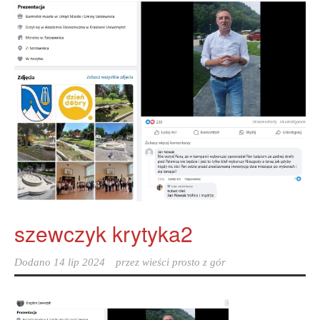
szewczyk krytyka2
Dodano
14 lip 2024
przez
wieści prosto z gór