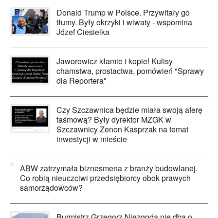
Donald Trump w Polsce. Przywitały go
tłumy. Były okrzyki i wiwaty - wspomina
Józef Ciesielka
Jaworowicz kłamie i kopie! Kulisy
chamstwa, prostactwa, pomówień "Sprawy
dla Reportera"
Czy Szczawnica będzie miała swoją aferę
taśmową? Były dyrektor MZGK w
Szczawnicy Zenon Kasprzak na temat
inwestycji w mieście
ABW zatrzymała biznesmena z branży budowlanej.
Co robią nieuczciwi przedsiębiorcy obok prawych
samorządowców?
Burmistrz Grzegorz Niezgoda nie dba o