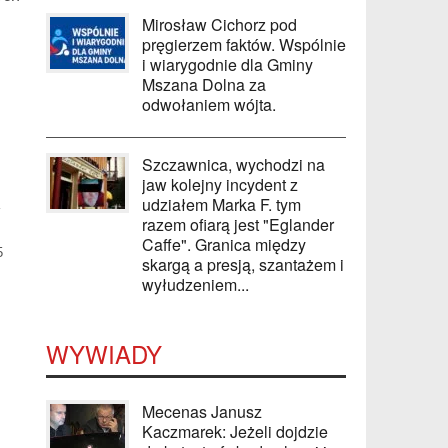
Mirosław Cichorz pod
pręgierzem faktów. Wspólnie
i wiarygodnie dla Gminy
Mszana Dolna za
odwołaniem wójta.
Szczawnica, wychodzi na
jaw kolejny incydent z
udziałem Marka F. tym
razem ofiarą jest "Eglander
Caffe". Granica między
5
skargą a presją, szantażem i
wyłudzeniem...
WYWIADY
Mecenas Janusz
Kaczmarek: Jeżeli dojdzie