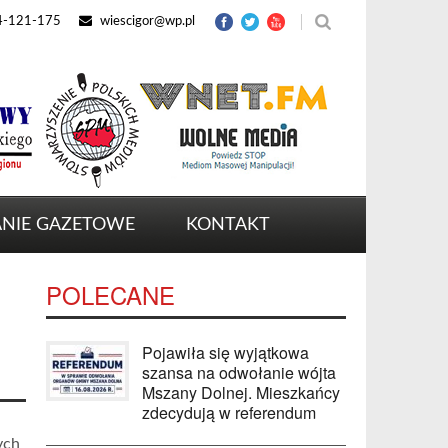
4-121-175
wiescigor@wp.pl
NIE GAZETOWE
KONTAKT
POLECANE
Pojawiła się wyjątkowa
szansa na odwołanie wójta
Mszany Dolnej. Mieszkańcy
zdecydują w referendum
ych