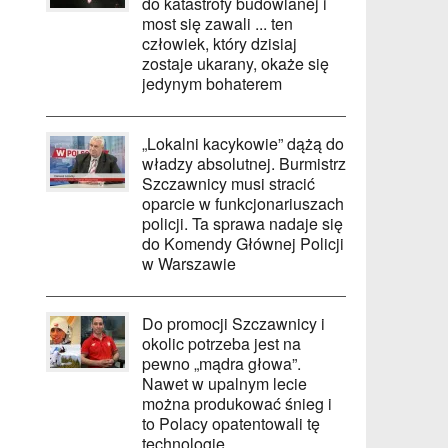
do katastrofy budowlanej i
most się zawali ... ten
człowiek, który dzisiaj
zostaje ukarany, okaże się
jedynym bohaterem
„Lokalni kacykowie” dążą do
władzy absolutnej. Burmistrz
Szczawnicy musi stracić
oparcie w funkcjonariuszach
policji. Ta sprawa nadaje się
do Komendy Głównej Policji
w Warszawie
Do promocji Szczawnicy i
okolic potrzeba jest na
pewno „mądra głowa”.
Nawet w upalnym lecie
można produkować śnieg i
to Polacy opatentowali tę
technologię