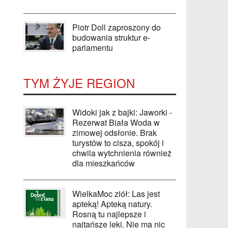
Piotr Doll zaproszony do
budowania struktur e-
parlamentu
TYM ŻYJE REGION
Widoki jak z bajki: Jaworki -
Rezerwat Biała Woda w
zimowej odsłonie. Brak
turystów to cisza, spokój i
chwila wytchnienia również
dla mieszkańców
WielkaMoc ziół: Las jest
apteką! Apteką natury.
Rosną tu najlepsze i
najtańsze leki. Nie ma nic