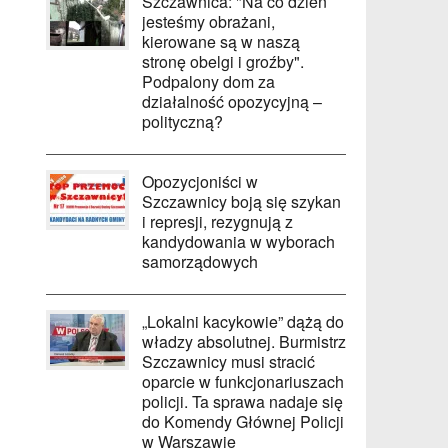
Szczawnica: "Na co dzień
jesteśmy obrażani,
kierowane są w naszą
stronę obelgi i groźby".
Podpalony dom za
działalność opozycyjną –
polityczną?
Opozycjoniści w
Szczawnicy boją się szykan
i represji, rezygnują z
kandydowania w wyborach
samorządowych
„Lokalni kacykowie” dążą do
władzy absolutnej. Burmistrz
Szczawnicy musi stracić
oparcie w funkcjonariuszach
policji. Ta sprawa nadaje się
do Komendy Głównej Policji
w Warszawie