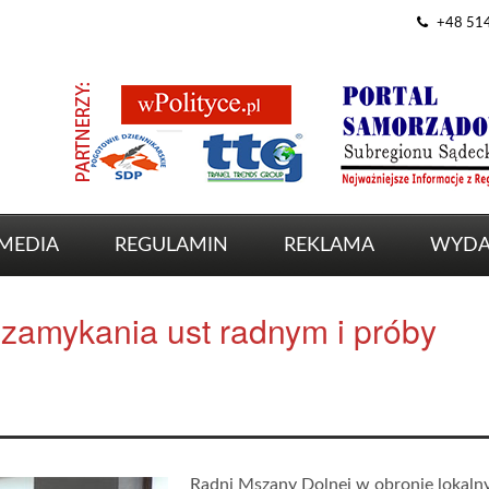
+48 51
MEDIA
REGULAMIN
REKLAMA
WYDA
 zamykania ust radnym i próby
Radni Mszany Dolnej w obronie lokaln