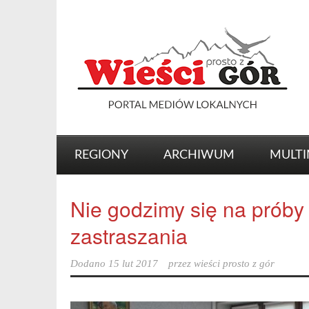
REGIONY
ARCHIWUM
MULTI
Nie godzimy się na próby
zastraszania
Dodano
15 lut 2017
przez
wieści prosto z gór