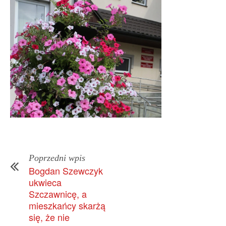
Poprzedni wpis
Bogdan Szewczyk
ukwieca
Szczawnicę, a
mieszkańcy skarżą
się, że nie