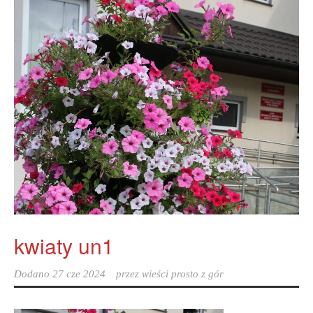
kwiaty un1
Dodano
27 cze 2024
przez
wieści prosto z gór