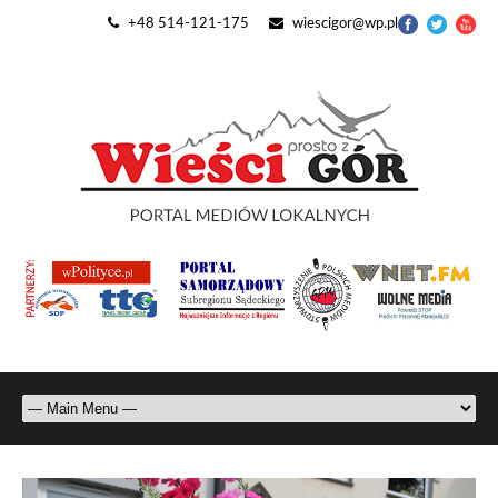
+48 514-121-175
wiescigor@wp.pl