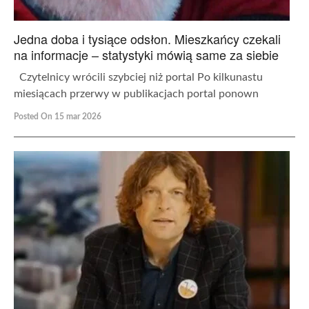
Jedna doba i tysiące odsłon. Mieszkańcy czekali
na informacje – statystyki mówią same za siebie
Czytelnicy wrócili szybciej niż portal Po kilkunastu
miesiącach przerwy w publikacjach portal ponown
Posted On 15 mar 2026