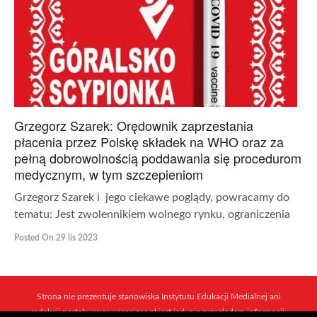
Grzegorz Szarek: Orędownik zaprzestania
płacenia przez Polskę składek na WHO oraz za
pełną dobrowolnością poddawania się procedurom
medycznym, w tym szczepieniom
Grzegorz Szarek i jego ciekawe poglądy, powracamy do
tematu: Jest zwolennikiem wolnego rynku, ograniczenia
Posted On 29 lis 2023
Strona nie prezentuje stanowiska Instytutu Edukacji Medialnej ani
redakcji portalu www.wiescigor.pl jest jedynie przeglądem informacji,