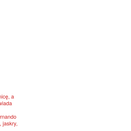
icę, a
wiada
ernando
 jaskry,