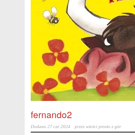
fernando2
Dodano
27 cze 2024
przez
wieści prosto z gór