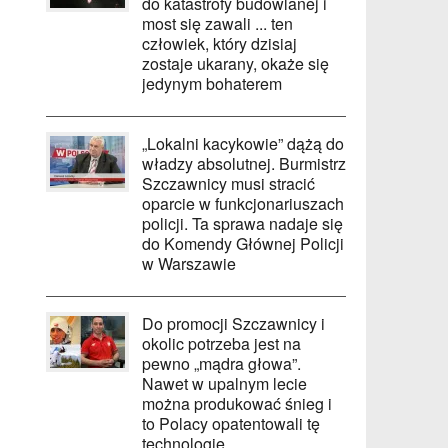
do katastrofy budowlanej i
most się zawali ... ten
człowiek, który dzisiaj
zostaje ukarany, okaże się
jedynym bohaterem
„Lokalni kacykowie” dążą do
władzy absolutnej. Burmistrz
Szczawnicy musi stracić
oparcie w funkcjonariuszach
policji. Ta sprawa nadaje się
do Komendy Głównej Policji
w Warszawie
Do promocji Szczawnicy i
okolic potrzeba jest na
pewno „mądra głowa”.
Nawet w upalnym lecie
można produkować śnieg i
to Polacy opatentowali tę
technologię