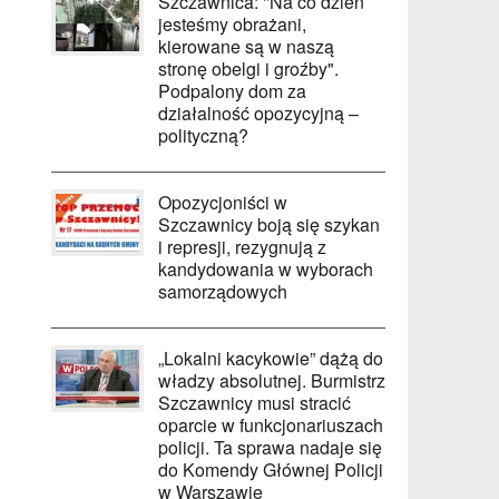
Szczawnica: "Na co dzień
jesteśmy obrażani,
kierowane są w naszą
stronę obelgi i groźby".
Podpalony dom za
działalność opozycyjną –
polityczną?
Opozycjoniści w
Szczawnicy boją się szykan
i represji, rezygnują z
kandydowania w wyborach
samorządowych
„Lokalni kacykowie” dążą do
władzy absolutnej. Burmistrz
Szczawnicy musi stracić
oparcie w funkcjonariuszach
policji. Ta sprawa nadaje się
do Komendy Głównej Policji
w Warszawie