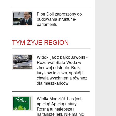
Piotr Doll zaproszony do
budowania struktur e-
parlamentu
TYM ŻYJE REGION
Widoki jak z bajki: Jaworki -
Rezerwat Biała Woda w
zimowej odsłonie. Brak
turystów to cisza, spokój i
chwila wytchnienia również
dla mieszkańców
WielkaMoc ziół: Las jest
apteką! Apteką natury.
Rosną tu najlepsze i
najtańsze leki. Nie ma nic