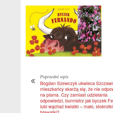
Poprzedni wpis
Bogdan Szewczyk ukwieca Szczawn
mieszkańcy skarżą się, że nie odpo
na pisma. Czy zamiast udzielania
odpowiedzi, burmistrz jak byczek F
lubi wąchać kwiatki – maki, stokrotki,
bławatki?