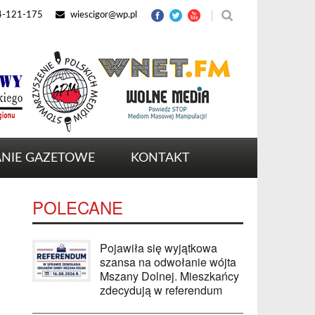
4-121-175
wiescigor@wp.pl
NIE GAZETOWE
KONTAKT
POLECANE
Pojawiła się wyjątkowa
szansa na odwołanie wójta
Mszany Dolnej. Mieszkańcy
zdecydują w referendum