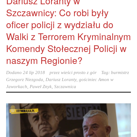
Dariusz Loranty w
Szczawnicy: Co robi były
oficer policji z wydziału do
Walki z Terrorem Kryminalnym
Komendy Stołecznej Policji w
naszym Regionie?
Dodano
24 lip 2018
przez
wieści prosto z gór
Tag:
burmistrz
Grzegorz Niezgoda
,
Dariusz Loranty
,
gościniec Amon w
Jaworkach
,
Paweł Znyk
,
Szczawnica