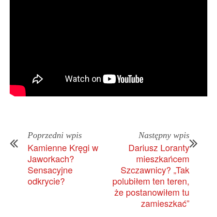
Poprzedni wpis
Następny wpis
Kamienne Kręgi w
Dariusz Loranty
Jaworkach?
mieszkańcem
Sensacyjne
Szczawnicy? „Tak
odkrycie?
polubiłem ten teren,
że postanowiłem tu
zamieszkać”