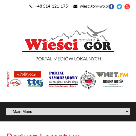
+48 514-121-175
wiescigor@wp.pl