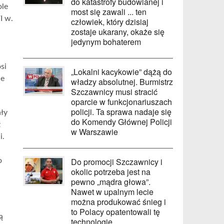
do katastrofy budowlanej i
ole
most się zawali ... ten
I w.
człowiek, który dzisiaj
zostaje ukarany, okaże się
jedynym bohaterem
si
„Lokalni kacykowie” dążą do
ce
władzy absolutnej. Burmistrz
Szczawnicy musi stracić
oparcie w funkcjonariuszach
policji. Ta sprawa nadaje się
ały
do Komendy Głównej Policji
z
w Warszawie
i.
Do promocji Szczawnicy i
o
okolic potrzeba jest na
pewno „mądra głowa”.
Nawet w upalnym lecie
można produkować śnieg i
to Polacy opatentowali tę
ą
technologię