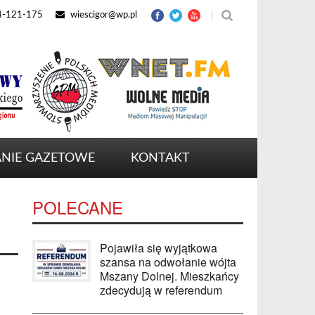
4-121-175
wiescigor@wp.pl
NIE GAZETOWE
KONTAKT
POLECANE
Pojawiła się wyjątkowa
szansa na odwołanie wójta
Mszany Dolnej. Mieszkańcy
zdecydują w referendum