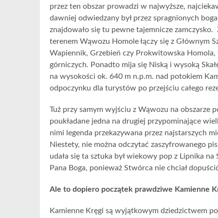
przez ten obszar prowadzi w najwyższe, najciek
dawniej odwiedzany był przez spragnionych bogac
znajdowało się tu pewne tajemnicze zamczysko. Z
terenem Wąwozu Homole łączy się z Głównym Szla
Wapiennik, Grzebień czy Prokwitowska Homola, 
górniczych. Ponadto mija się Niską i wysoką Skał
na wysokości ok. 640 m n.p.m. nad potokiem Ka
odpoczynku dla turystów po przejściu całego r
Tuż przy samym wyjściu z Wąwozu na obszarze pol
poukładane jedna na drugiej przypominające wiel
nimi legenda przekazywana przez najstarszych mie
Niestety, nie można odczytać zaszyfrowanego pi
udała się ta sztuka był wiekowy pop z Lipnika n
Pana Boga, ponieważ Stwórca nie chciał dopuścić,
Ale to dopiero początek prawdziwe Kamienne Kr
Kamienne Kręgi są wyjątkowym dziedzictwem poz