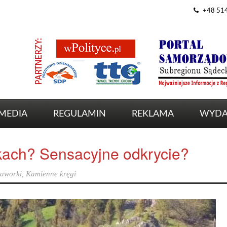
+48 51
MEDIA
REGULAMIN
REKLAMA
WYDA
ach? Sensacyjne odkrycie?
jaworki
,
Kamienne kręgi