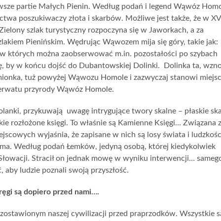
awsze partie Małych Pienin. Według podań i legend Wąwóz Hom
twa poszukiwaczy złota i skarbów. Możliwe jest także, że w XV
ielony szlak turystyczny rozpoczyna się w Jaworkach, a za
kiem Pienińskim. Wędrując Wąwozem mija się góry, takie jak:
w których można zaobserwować m.in. pozostałości po szybach
ę, by w końcu dojść do Dubantowskiej Dolinki. Dolinka ta, wzno
mionka, tuż powyżej Wąwozu Homole i zazwyczaj stanowi miejs
ezerwatu przyrody Wąwóz Homole.
anki, przykuwają uwagę intrygujące twory skalne – płaskie sk
kie rozłożone księgi. To właśnie są Kamienne Księgi… Związana 
jscowych wyjaśnia, że zapisane w nich są losy świata i ludzkośc
sma. Według podań Łemków, jedyną osobą, której kiedykolwiek
a Słowacji. Stracił on jednak mowę w wyniku interwencji… sameg
 aby ludzie poznali swoją przyszłość.
ęgi są dopiero przed nami….
ostawionym naszej cywilizacji przed praprzodków. Wszystkie s