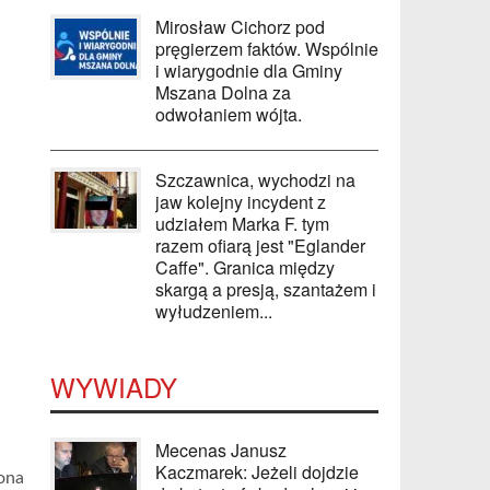
Mirosław Cichorz pod
pręgierzem faktów. Wspólnie
i wiarygodnie dla Gminy
Mszana Dolna za
odwołaniem wójta.
Szczawnica, wychodzi na
jaw kolejny incydent z
udziałem Marka F. tym
razem ofiarą jest "Eglander
Caffe". Granica między
skargą a presją, szantażem i
wyłudzeniem...
WYWIADY
Mecenas Janusz
Kaczmarek: Jeżeli dojdzie
ona