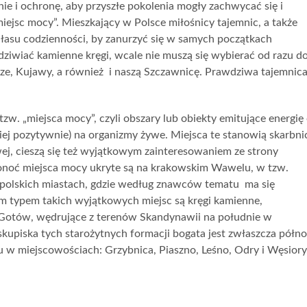
e i ochronę, aby przyszłe pokolenia mogły zachwycać się i
iejsc mocy”. Mieszkający w Polsce miłośnicy tajemnic, a także
ałasu codzienności, by zanurzyć się w samych początkach
odziwiać kamienne kręgi, wcale nie muszą się wybierać od razu d
rze, Kujawy, a również i naszą Szczawnicę. Prawdziwa tajemnica
w. „miejsca mocy”, czyli obszary lub obiekty emitujące energię
iej pozytywnie) na organizmy żywe. Miejsca te stanowią skarbni
wej, cieszą się też wyjątkowym zainteresowaniem ze strony
Ponoć miejsca mocy ukryte są na krakowskim Wawelu, w tzw.
lu polskich miastach, gdzie według znawców tematu ma się
ym typem takich wyjątkowych miejsc są kręgi kamienne,
 Gotów, wędrujące z terenów Skandynawii na południe w
piska tych starożytnych formacji bogata jest zwłaszcza półn
 w miejscowościach: Grzybnica, Piaszno, Leśno, Odry i Węsiory