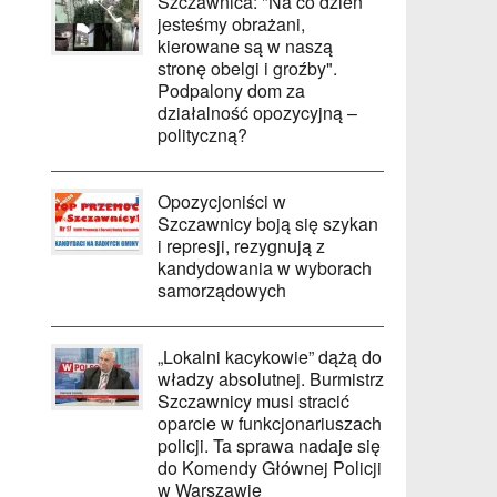
Szczawnica: "Na co dzień
jesteśmy obrażani,
kierowane są w naszą
stronę obelgi i groźby".
Podpalony dom za
działalność opozycyjną –
polityczną?
Opozycjoniści w
Szczawnicy boją się szykan
i represji, rezygnują z
kandydowania w wyborach
samorządowych
„Lokalni kacykowie” dążą do
władzy absolutnej. Burmistrz
Szczawnicy musi stracić
oparcie w funkcjonariuszach
policji. Ta sprawa nadaje się
do Komendy Głównej Policji
w Warszawie