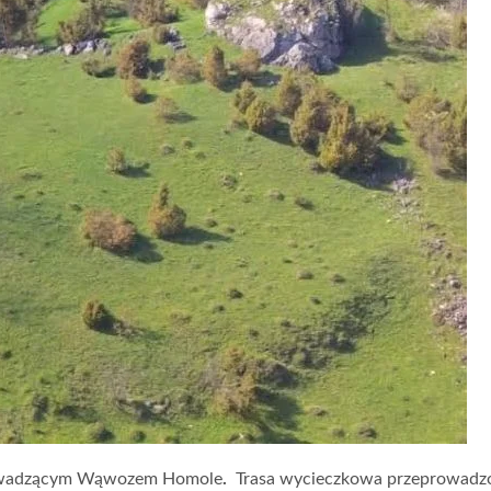
prowadzącym Wąwozem Homole
.
Trasa wycieczkowa przeprowadz