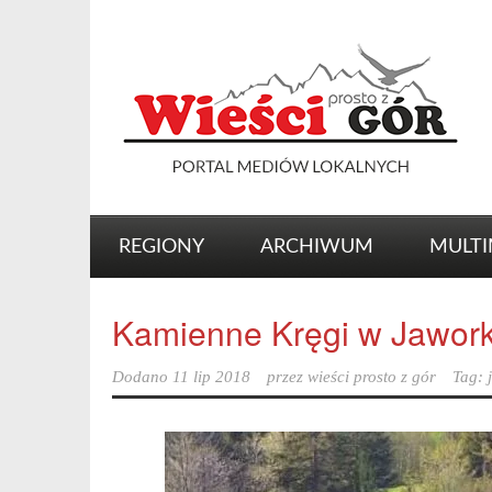
REGIONY
ARCHIWUM
MULTI
Kamienne Kręgi w Jawork
Dodano
11 lip 2018
przez
wieści prosto z gór
Tag: