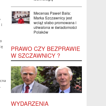
Mecenas Paweł Bała:
Marka Szczawnicy jest
o
wciąż słabo promowana i
 i
utrwalona w świadomości
Polaków
 o
PRAWO CZY BEZPRAWIE
cę
W SZCZAWNICY ?
ocna
.
WYDARZENIA