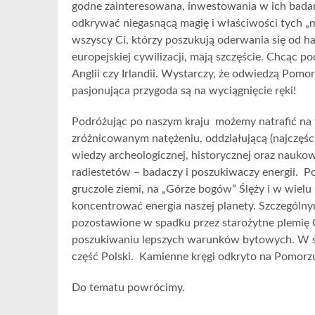
godne zainteresowana, inwestowania w ich badani
odkrywać niegasnącą magię i właściwości tych „m
wszyscy Ci, którzy poszukują oderwania się od h
europejskiej cywilizacji, mają szczęście. Chcąc p
Anglii czy Irlandii. Wystarczy, że odwiedzą Pomo
pasjonująca przygoda są na wyciągnięcie ręki!
Podróżując po naszym kraju możemy natrafić na tz
zróżnicowanym natężeniu, oddziałującą (najczęśc
wiedzy archeologicznej, historycznej oraz nauko
radiestetów – badaczy i poszukiwaczy energii. 
gruczole ziemi, na „Górze bogów” Ślęży i w wie
koncentrować energia naszej planety. Szczególn
pozostawione w spadku przez starożytne plemię
poszukiwaniu lepszych warunków bytowych. W sku
część Polski. Kamienne kręgi odkryto na Pomorzu
Do tematu powrócimy.