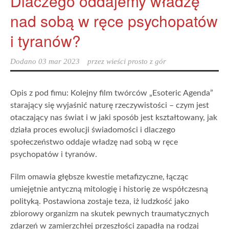
Dlaczego oddajemy władzę
nad sobą w ręce psychopatów
i tyranów?
Dodano
03 mar 2023
przez
wieści prosto z gór
Opis z pod fimu: Kolejny film twórców „Esoteric Agenda”
starający się wyjaśnić naturę rzeczywistości – czym jest
otaczający nas świat i w jaki sposób jest kształtowany, jak
działa proces ewolucji świadomości i dlaczego
społeczeństwo oddaje władzę nad sobą w ręce
psychopatów i tyranów.
Film omawia głębsze kwestie metafizyczne, łącząc
umiejętnie antyczną mitologię i historię ze współczesną
polityką. Postawiona zostaje teza, iż ludzkość jako
zbiorowy organizm na skutek pewnych traumatycznych
zdarzeń w zamierzchłej przeszłości zapadła na rodzaj