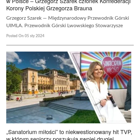
w Polsce – Grzegorz Szarek członek Konfederacji
Korony Polskiej Grzegorza Brauna
Grzegorz Szarek — Międzynarodowy Przewodnik Górski
UIMLA. Przewodnik Górski Lwowskiego Stowarzysze
Posted On 05 sty 2024
„Sanatorium miłości” to niekwestionowany hit TVP,
w którym seniorzy poszukują swojej drugiej