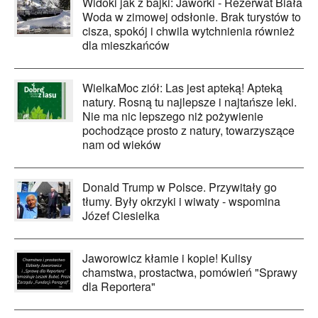
Widoki jak z bajki: Jaworki - Rezerwat Biała
Woda w zimowej odsłonie. Brak turystów to
cisza, spokój i chwila wytchnienia również
dla mieszkańców
WielkaMoc ziół: Las jest apteką! Apteką
natury. Rosną tu najlepsze i najtańsze leki.
Nie ma nic lepszego niż pożywienie
pochodzące prosto z natury, towarzyszące
nam od wieków
Donald Trump w Polsce. Przywitały go
tłumy. Były okrzyki i wiwaty - wspomina
Józef Ciesielka
Jaworowicz kłamie i kopie! Kulisy
chamstwa, prostactwa, pomówień "Sprawy
dla Reportera"