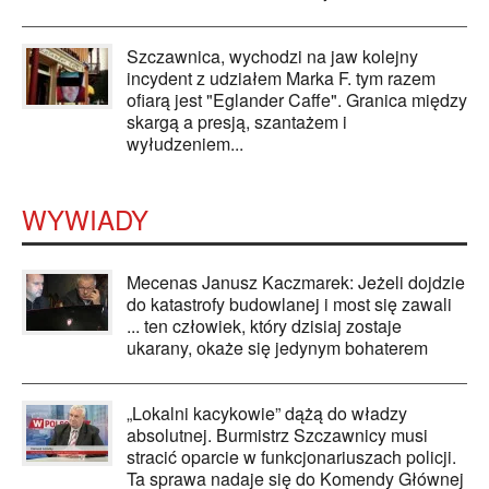
Szczawnica, wychodzi na jaw kolejny
incydent z udziałem Marka F. tym razem
ofiarą jest "Eglander Caffe". Granica między
skargą a presją, szantażem i
wyłudzeniem...
WYWIADY
Mecenas Janusz Kaczmarek: Jeżeli dojdzie
do katastrofy budowlanej i most się zawali
... ten człowiek, który dzisiaj zostaje
ukarany, okaże się jedynym bohaterem
„Lokalni kacykowie” dążą do władzy
absolutnej. Burmistrz Szczawnicy musi
stracić oparcie w funkcjonariuszach policji.
Ta sprawa nadaje się do Komendy Głównej