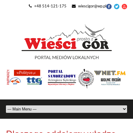
+48 514-121-175
wiescigor@wp.pl