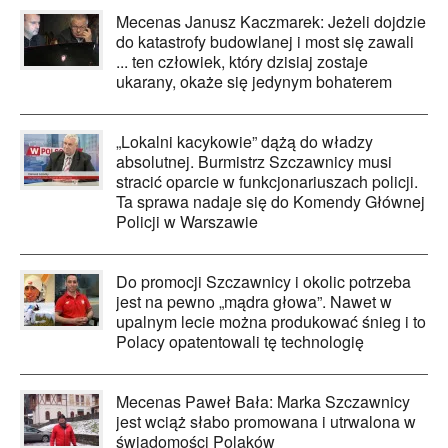
Mecenas Janusz Kaczmarek: Jeżeli dojdzie
do katastrofy budowlanej i most się zawali
... ten człowiek, który dzisiaj zostaje
ukarany, okaże się jedynym bohaterem
„Lokalni kacykowie” dążą do władzy
absolutnej. Burmistrz Szczawnicy musi
stracić oparcie w funkcjonariuszach policji.
Ta sprawa nadaje się do Komendy Głównej
Policji w Warszawie
Do promocji Szczawnicy i okolic potrzeba
jest na pewno „mądra głowa”. Nawet w
upalnym lecie można produkować śnieg i to
Polacy opatentowali tę technologię
Mecenas Paweł Bała: Marka Szczawnicy
jest wciąż słabo promowana i utrwalona w
świadomości Polaków