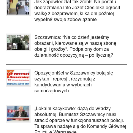
Jak zapowiedział tak zrobił. Na portalu
dobrazmiana.info Józef Ciesielka ogłosił
walkę z bezprawiem, kilka dni później
wypełnił swoje zobowiązanie
Szczawnica: "Na co dzień jesteśmy
obrażani, kierowane są w naszą stronę
obelgi i groźby". Podpalony dom za
działalność opozycyjną – polityczną?
Opozycjoniści w Szczawnicy boją się
szykan i represji, rezygnują z
kandydowania w wyborach
samorządowych
„Lokalni kacykowie” dążą do władzy
absolutnej. Burmistrz Szczawnicy musi
stracić oparcie w funkcjonariuszach policji.
Ta sprawa nadaje się do Komendy Głównej
Policji w Warszawie