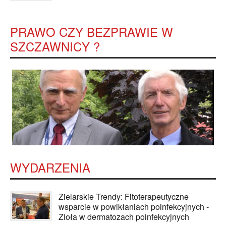
PRAWO CZY BEZPRAWIE W
SZCZAWNICY ?
WYDARZENIA
Zielarskie Trendy: Fitoterapeutyczne
wsparcie w powikłaniach poinfekcyjnych -
Zioła w dermatozach poinfekcyjnych