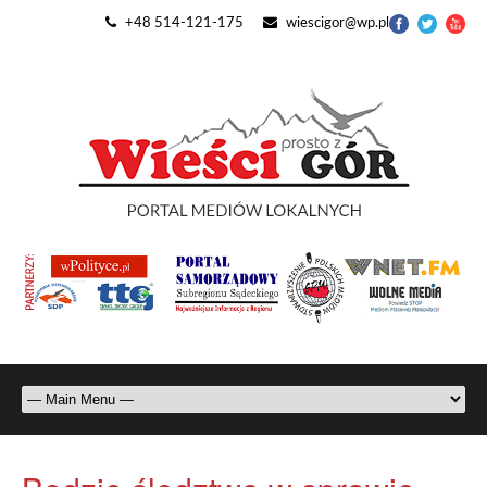
+48 514-121-175
wiescigor@wp.pl