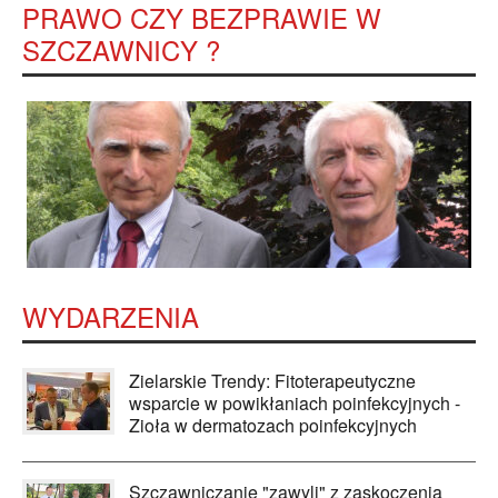
PRAWO CZY BEZPRAWIE W
SZCZAWNICY ?
WYDARZENIA
Zielarskie Trendy: Fitoterapeutyczne
wsparcie w powikłaniach poinfekcyjnych -
Zioła w dermatozach poinfekcyjnych
Szczawniczanie "zawyli" z zaskoczenia