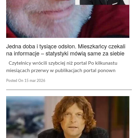
Jedna doba i tysiące odsłon. Mieszkańcy czekali
na informacje – statystyki mówią same za siebie
Czytelnicy wrócili szybciej niż portal Po kilkunastu
miesiącach przerwy w publikacjach portal ponown
Posted On 15 mar 2026