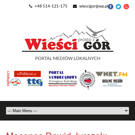
+48 514-121-175
wiescigor@wp.pl