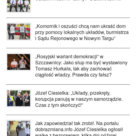
„Komornik i oszuści chcą nam ukraść dom
przy pomocy lokalnych układów, burmistrza
i Sądu Rejonowego w Nowym Targu”
„Rosyjski wariant demokracji” w
Szczawnicy: Jako słup ma być wystawiony
Tomasz Hurkała, tak aby zachować
ciągłość władzy. Prawda czy fałsz?
Józef Ciesielka: „Układy, przekręty,
korupcja panują w naszym samorządzie.
Czas z tym skończyć!”
Jak zapowiedział tak zrobił. Na portalu
dobrazmiana.info Józef Ciesielka ogłosił
walkę z bezprawiem, kilka dni później