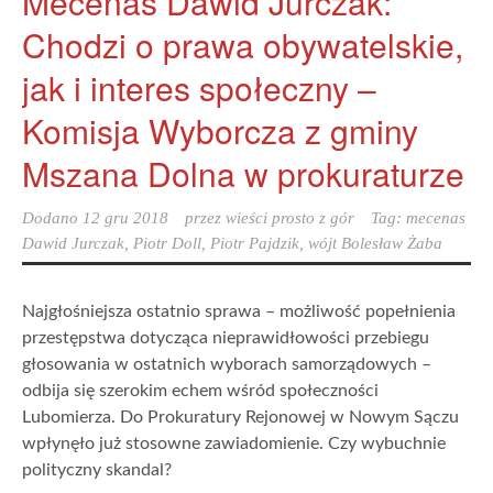
Mecenas Dawid Jurczak:
Chodzi o prawa obywatelskie,
jak i interes społeczny –
Komisja Wyborcza z gminy
Mszana Dolna w prokuraturze
Dodano
12 gru 2018
przez
wieści prosto z gór
Tag:
mecenas
Dawid Jurczak
,
Piotr Doll
,
Piotr Pajdzik
,
wójt Bolesław Żaba
Najgłośniejsza ostatnio sprawa – możliwość popełnienia
przestępstwa dotycząca nieprawidłowości przebiegu
głosowania w ostatnich wyborach samorządowych –
odbija się szerokim echem wśród społeczności
Lubomierza. Do Prokuratury Rejonowej w Nowym Sączu
wpłynęło już stosowne zawiadomienie. Czy wybuchnie
polityczny skandal?