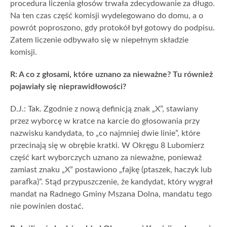
procedura liczenia głosów trwała zdecydowanie za długo.
Na ten czas część komisji wydelegowano do domu, a o
powrót poproszono, gdy protokół był gotowy do podpisu.
Zatem liczenie odbywało się w niepełnym składzie
komisji.
R: A co z głosami, które uznano za nieważne? Tu również
pojawiały się nieprawidłowości?
D.J.: Tak. Zgodnie z nową definicją znak „X”, stawiany
przez wyborcę w kratce na karcie do głosowania przy
nazwisku kandydata, to „co najmniej dwie linie”, które
przecinają się w obrębie kratki. W Okręgu 8 Lubomierz
część kart wyborczych uznano za nieważne, ponieważ
zamiast znaku „X” postawiono „fajkę (ptaszek, haczyk lub
parafka)”. Stąd przypuszczenie, że kandydat, który wygrał
mandat na Radnego Gminy Mszana Dolna, mandatu tego
nie powinien dostać.