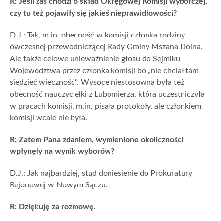
R: Jeśli zaś chodzi o skład Okręgowej Komisji wyborczej,
czy tu też pojawiły się jakieś nieprawidłowości?
D.J.: Tak, m.in. obecność w komisji członka rodziny
ówczesnej przewodniczącej Rady Gminy Mszana Dolna.
Ale także celowe unieważnienie głosu do Sejmiku
Województwa przez członka komisji bo „nie chciał tam
siedzieć wieczność”. Wysoce niestosowna była też
obecność nauczycielki z Lubomierza, która uczestniczyła
w pracach komisji, m.in. pisała protokoły, ale członkiem
komisji wcale nie była.
R: Zatem Pana zdaniem, wymienione okoliczności
wpłynęły na wynik wyborów?
D.J.: Jak najbardziej, stąd doniesienie do Prokuratury
Rejonowej w Nowym Sączu.
R: Dziękuję za rozmowę.