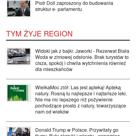
Piotr Doll zaproszony do budowania
struktur e- parlamentu
TYM ŻYJE REGION
Widoki jak z bajki: Jaworki - Rezerwat Biała
Woda w zimowej odsłonie. Brak turystów to
cisza, spokój i chwila wytchnienia również
dla mieszkańców
WielkaMoc ziół: Las jest apteką! Apteką
natury. Rosną tu najlepsze i najtańsze leki.
Nie ma nic lepszego niż pożywienie
pochodzące prosto z natury, towarzyszące
nam od wieków
Donald Trump w Polsce. Przywitały go
tłumy. Były okrzyki i wiwaty - wspomina