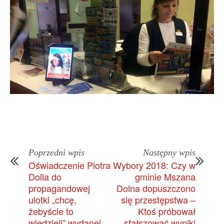
Poprzedni wpis
Następny wpis
Oświadczenie Piotra
Wybory 2018: Czy w
Dolla do
gminie Mszana
propagandowej
Dolna dopuszczono
ulotki „chcę,
się przestępstwa –
żebyście to
Ktoś próbował
wiedzieli” wydanej
sfałszować wyniki