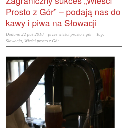
Zagraniczny sukces „Wieści
Prosto z Gór” – podają nas do
kawy i piwa na Słowacji
Dodano
22 paź 2018
przez
wieści prosto z gór
Tag:
Słowacja
,
Wieści prosto z Gór