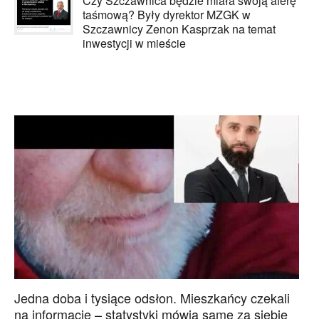
Czy Szczawnica będzie miała swoją aferę
taśmową? Były dyrektor MZGK w
Szczawnicy Zenon Kasprzak na temat
inwestycji w mieście
Jedna doba i tysiące odsłon. Mieszkańcy czekali
na informacje – statystyki mówią same za siebie