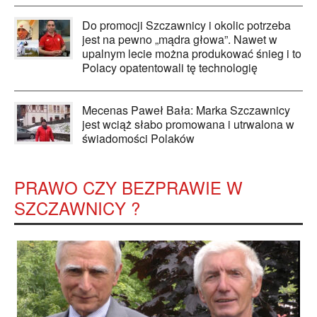
Do promocji Szczawnicy i okolic potrzeba
jest na pewno „mądra głowa”. Nawet w
upalnym lecie można produkować śnieg i to
Polacy opatentowali tę technologię
Mecenas Paweł Bała: Marka Szczawnicy
jest wciąż słabo promowana i utrwalona w
świadomości Polaków
PRAWO CZY BEZPRAWIE W
SZCZAWNICY ?