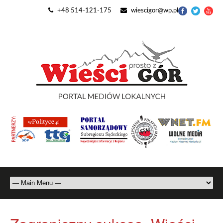
+48 514-121-175
wiescigor@wp.pl