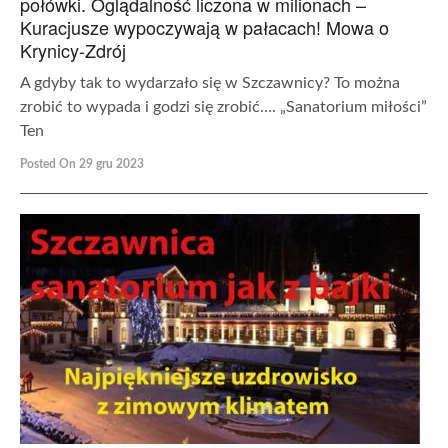
połówki. Oglądalność liczona w milionach –
Kuracjusze wypoczywają w pałacach! Mowa o
Krynicy-Zdrój
A gdyby tak to wydarzało się w Szczawnicy? To można
zrobić to wypada i godzi się zrobić…. „Sanatorium miłości”
Ten
Posted On 29 gru 2023