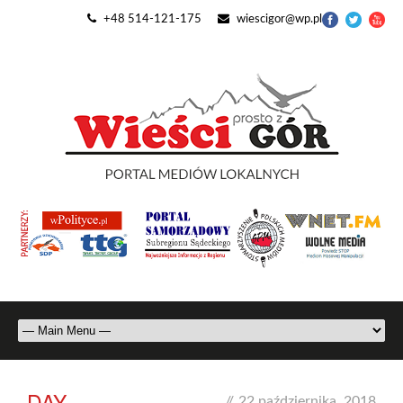
+48 514-121-175
wiescigor@wp.pl
DAY
//
22 października, 2018