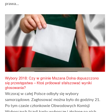
prawa...
Wybory 2018: Czy w gminie Mszana Dolna dopuszczono
się przestępstwa – Ktoś próbował sfałszować wyniki
głosowania?
Wczoraj w całej Polsce odbyły się wybory
samorządowe. Zagłosować można było do godziny 21.
Po tym czasie członkowie Obwodowych Komisji
Wyborczych liczyli karty wyborcze i złożone na nich