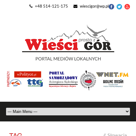
+48 514-121-175
wiescigor@wp.pl
TAG
//
Słowacja