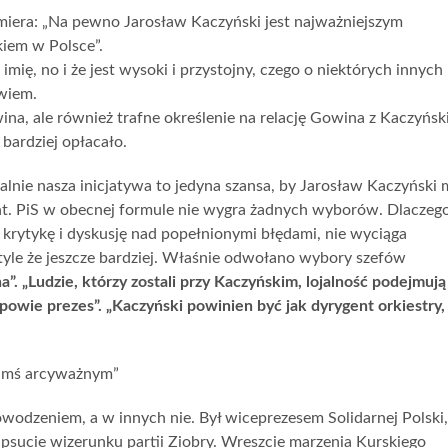
emiera: „Na pewno Jarosław Kaczyński jest najważniejszym
kiem w Polsce”.
mię, no i że jest wysoki i przystojny, czego o niektórych innych 
 wiem.
na, ale również trafne określenie na relację Gowina z Kaczyńsk
 bardziej opłacało.
lnie nasza inicjatywa to jedyna szansa, by Jarosław Kaczyński 
jant. PiS w obecnej formule nie wygra żadnych wyborów. Dlaczeg
ę krytykę i dyskusję nad popełnionymi błędami, nie wyciąga
yle że jeszcze bardziej. Właśnie odwołano wybory szefów
”. „Ludzie, którzy zostali przy Kaczyńskim, lojalność podejmują
 powie prezes”. „Kaczyński powinien być jak dyrygent orkiestry,
 kimś arcyważnym”
owodzeniem, a w innych nie. Był wiceprezesem Solidarnej Polski,
sucie wizerunku partii Ziobry. Wreszcie marzenia Kurskiego