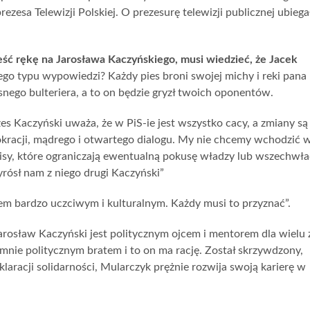
zesa Telewizji Polskiej. O prezesurę telewizji publicznej ubiegał
ść rękę na Jarosława Kaczyńskiego, musi wiedzieć, że Jacek
tego typu wypowiedzi? Każdy pies broni swojej michy i reki pana
asnego bulteriera, a to on będzie gryzł twoich oponentów.
s Kaczyński uważa, że w PiS-ie jest wszystko cacy, a zmiany są
mokracji, mądrego i otwartego dialogu. My nie chcemy wchodzić w
apisy, które ograniczają ewentualną pokusę władzy lub wszechwł
rósł nam z niego drugi Kaczyński”
em bardzo uczciwym i kulturalnym. Każdy musi to przyznać”.
rosław Kaczyński jest politycznym ojcem i mentorem dla wielu 
a mnie politycznym bratem i to on ma rację. Został skrzywdzony,
klaracji solidarności, Mularczyk prężnie rozwija swoją karierę w