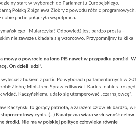
dzielny start w wyborach do Parlamentu Europejskiego,
lidarną Polską Zbigniewa Ziobry z powodu różnic programowych.
y i obie partie połączyła współpraca.
Cymańskiego i Mularczyka? Odpowiedź jest bardzo prosta –
skim nie zawsze układała się wzorcowo. Przypomnijmy tu kilka
a mowy o powrocie na łono PiS nawet w przypadku porażki. 
ę. On dzieli ludzi”.
u wyleciał z hukiem z partii. Po wyborach parlamentarnych w 20
zrobił Ziobrę Ministrem Sprawiedliwości. Kariera nabiera rozpęd
ak widać, Kaczyńskiemu udało się utemperować „czarną owcę”.
w Kaczyński to gorący patriota, a zarazem człowiek bardzo, wr
 stuprocentowy cynik. (…) Fanatyczna wiara w słuszność celów
e środki. Nie ma w polskiej polityce człowieka równie