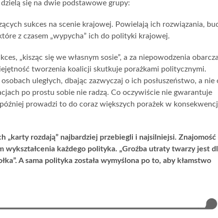
 dzielą się na dwie podstawowe grupy:
zących sukces na scenie krajowej. Powielają ich rozwiązania, bu
 które z czasem „wypycha” ich do polityki krajowej.
kces, „kisząc się we własnym sosie”, a za niepowodzenia obarcza
iejętność tworzenia koalicji skutkuje porażkami politycznymi.
osobach uległych, dbając zazwyczaj o ich posłuszeństwo, a nie 
jach po prostu sobie nie radzą. Co oczywiście nie gwarantuje
później prowadzi to do coraz większych porażek w konsekwencj
h „karty rozdają” najbardziej przebiegli i najsilniejsi. Znajomość
 wykształcenia każdego polityka. „Groźba utraty twarzy jest d
ołka”. A sama polityka została wymyślona po to, aby kłamstwo