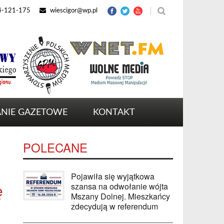
4-121-175
wiescigor@wp.pl
NIE GAZETOWE
KONTAKT
POLECANE
Pojawiła się wyjątkowa
ę
szansa na odwołanie wójta
Mszany Dolnej. Mieszkańcy
zdecydują w referendum