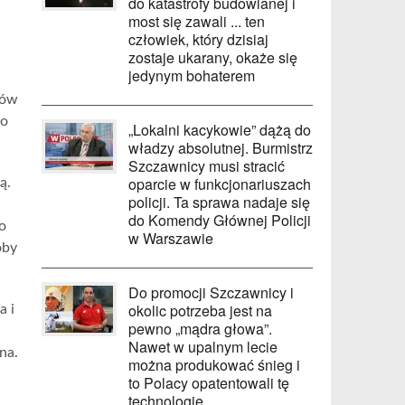
do katastrofy budowlanej i
most się zawali ... ten
człowiek, który dzisiaj
zostaje ukarany, okaże się
jedynym bohaterem
ków
do
„Lokalni kacykowie” dążą do
władzy absolutnej. Burmistrz
Szczawnicy musi stracić
oparcie w funkcjonariuszach
ą.
policji. Ta sprawa nadaje się
do Komendy Głównej Policji
o
w Warszawie
oby
Do promocji Szczawnicy i
okolic potrzeba jest na
a i
pewno „mądra głowa”.
Nawet w upalnym lecie
na.
można produkować śnieg i
to Polacy opatentowali tę
technologię