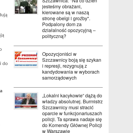
Szczawnica: "Na co dzień
jesteśmy obrażani,
kierowane są w naszą
dują
stronę obelgi i groźby".
Podpalony dom za
działalność opozycyjną –
polityczną?
ją
o
Opozycjoniści w
Szczawnicy boją się szykan
i do
i represji, rezygnują z
kandydowania w wyborach
samorządowych
la
„Lokalni kacykowie” dążą do
władzy absolutnej. Burmistrz
Szczawnicy musi stracić
oparcie w funkcjonariuszach
policji. Ta sprawa nadaje się
do Komendy Głównej Policji
w Warszawie