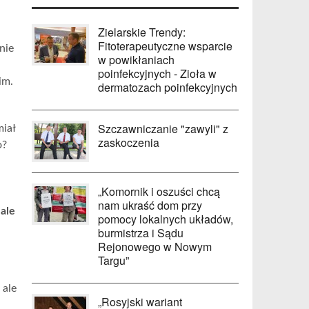
Zielarskie Trendy:
Fitoterapeutyczne wsparcie
nie
w powikłaniach
poinfekcyjnych - Zioła w
im.
dermatozach poinfekcyjnych
Szczawniczanie "zawyli" z
miał
zaskoczenia
o?
„Komornik i oszuści chcą
nam ukraść dom przy
 ale
pomocy lokalnych układów,
burmistrza i Sądu
Rejonowego w Nowym
Targu”
 ale
„Rosyjski wariant