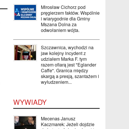
Mirosław Cichorz pod
pręgierzem faktów. Wspólnie
i wiarygodnie dla Gminy
Mszana Dolna za
odwołaniem wójta.
Szczawnica, wychodzi na
jaw kolejny incydent z
udziałem Marka F. tym
razem ofiarą jest "Eglander
Caffe". Granica między
skargą a presją, szantażem i
wyłudzeniem...
WYWIADY
Mecenas Janusz
Kaczmarek: Jeżeli dojdzie