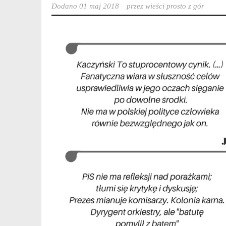
Dodano
01 maj 2018
przez
wieści prosto z gór