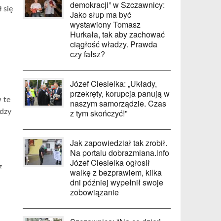
demokracji” w Szczawnicy:
 się
Jako słup ma być
wystawiony Tomasz
Hurkała, tak aby zachować
ciągłość władzy. Prawda
czy fałsz?
Józef Ciesielka: „Układy,
przekręty, korupcja panują w
 te
naszym samorządzie. Czas
z tym skończyć!”
adzy
Jak zapowiedział tak zrobił.
Na portalu dobrazmiana.info
Józef Ciesielka ogłosił
z
walkę z bezprawiem, kilka
dni później wypełnił swoje
zobowiązanie