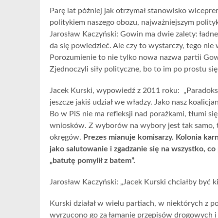
Parę lat później jak otrzymał stanowisko wicepr
politykiem naszego obozu, najważniejszym polity
Jarosław Kaczyński: Gowin ma dwie zalety: ładne i
da się powiedzieć. Ale czy to wystarczy, tego nie
Porozumienie to nie tylko nowa nazwa partii Gowi
Zjednoczyli siły polityczne, bo to im po prostu się
Jacek Kurski, wypowiedź z 2011 roku: „Paradoksa
jeszcze jakiś udział we władzy. Jako nasz koalic
Bo w PiS nie ma refleksji nad porażkami, tłumi si
wniosków. Z wyborów na wybory jest tak samo, t
okręgów.
Prezes mianuje komisarzy. Kolonia karna
jako salutowanie i zgadzanie się na wszystko, co
„batutę pomylił z batem”.
Jarosław Kaczyński: „Jacek Kurski chciałby być
Kurski działał w wielu partiach, w niektórych z p
wyrzucono go za łamanie przepisów drogowych i p