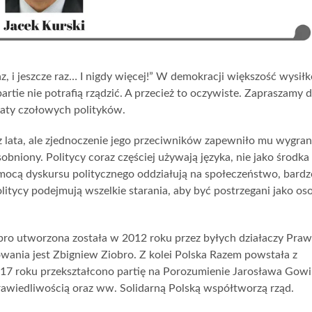
raz, i jeszcze raz… I nigdy więcej!” W demokracji większość wysił
partie nie potrafią rządzić. A przecież to oczywiste. Zapraszamy 
ytaty czołowych polityków.
 lata, ale zjednoczenie jego przeciwników zapewniło mu wygran
obniony. Politycy coraz częściej używają języka, nie jako środka
pomocą dyskursu politycznego oddziałują na społeczeństwo, bardz
itycy podejmują wszelkie starania, aby być postrzegani jako os
obro utworzona została w 2012 roku przez byłych działaczy Praw
wania jest Zbigniew Ziobro. Z kolei Polska Razem powstała z
17 roku przekształcono partię na Porozumienie Jarosława Gowi
wiedliwością oraz ww. Solidarną Polską współtworzą rząd.