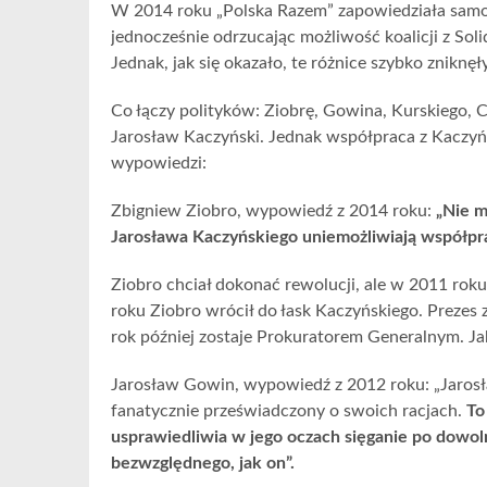
W 2014 roku „Polska Razem” zapowiedziała samo
jednocześnie odrzucając możliwość koalicji z So
Jednak, jak się okazało, te różnice szybko zniknęł
Co łączy polityków: Ziobrę, Gowina, Kurskiego, 
Jarosław Kaczyński. Jednak współpraca z Kaczyń
wypowiedzi:
Zbigniew Ziobro, wypowiedź z 2014 roku:
„Nie m
Jarosława Kaczyńskiego uniemożliwiają współprac
Ziobro chciał dokonać rewolucji, ale w 2011 rok
roku Ziobro wrócił do łask Kaczyńskiego. Prezes 
rok później zostaje Prokuratorem Generalnym. J
Jarosław Gowin, wypowiedź z 2012 roku: „Jarosła
fanatycznie przeświadczony o swoich racjach.
To
usprawiedliwia w jego oczach sięganie po dowoln
bezwzględnego, jak on”.