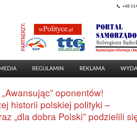
+48 51
MEDIA
REGULAMIN
REKLAMA
WYDA
 „Awansując” oponentów!
 historii polskiej polityki –
az „dla dobra Polski” podzielili si