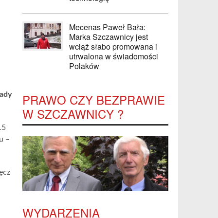
Mecenas Paweł Bała:
Marka Szczawnicy jest
wciąż słabo promowana i
utrwalona w świadomości
Polaków
Wady
PRAWO CZY BEZPRAWIE
W SZCZAWNICY ?
15
u –
ęcz
WYDARZENIA