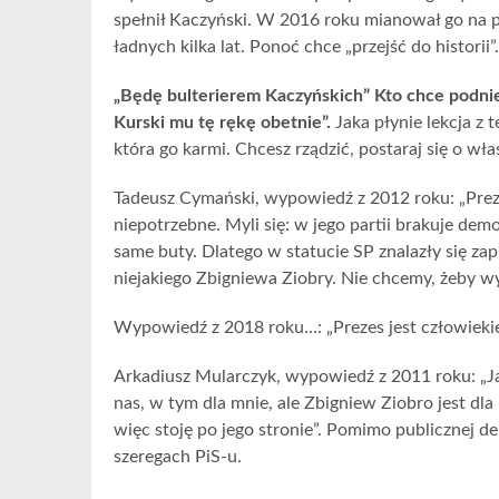
spełnił Kaczyński. W 2016 roku mianował go na pre
ładnych kilka lat. Ponoć chce „przejść do historii”.
„Będę bulterierem Kaczyńskich” Kto chce podnie
Kurski mu tę rękę obetnie”.
Jaka płynie lekcja z 
która go karmi. Chcesz rządzić, postaraj się o wł
Tadeusz Cymański, wypowiedź z 2012 roku: „Preze
niepotrzebne. Myli się: w jego partii brakuje de
same buty. Dlatego w statucie SP znalazły się z
niejakiego Zbigniewa Ziobry. Nie chcemy, żeby wy
Wypowiedź z 2018 roku…: „Prezes jest człowieki
Arkadiusz Mularczyk, wypowiedź z 2011 roku: „Ja
nas, w tym dla mnie, ale Zbigniew Ziobro jest dl
więc stoję po jego stronie”. Pomimo publicznej de
szeregach PiS-u.