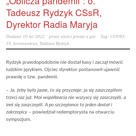
„Oblicza pandemii”: o.
Tadeusz Rydzyk CSsR,
Dyrektor Radia Maryja
Dodano
10 lut 2022
przez
wieści prosto z gór
Tag:
COVID-
19
,
koronawirus
,
Tadeusz Rydzyk
Rydzyk prawdopodobnie nie dostał kasy i zaczął mówić
ludzkim językiem. Ojciec dyrektor postanowił ujawnić
prawdę o tzw. pandemii.
–
Ja, żeby było jasne, to się przyznaje: ja się zaszczepiłem
trzeci raz już. Moi współbracia nie wszyscy się zaszczepili, a
inni się zaszczepili. A po szczepionce to jeden dostał i
zakrzepicy
– powiedział redemptorysta na otwarciu
sympozjum.