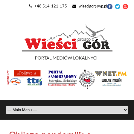
+48 514-121-175
wiescigor@wp.pl