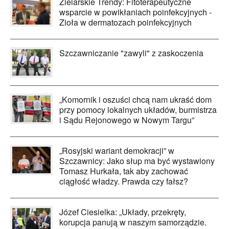
Zielarskie Trendy: Fitoterapeutyczne
wsparcie w powikłaniach poinfekcyjnych -
Zioła w dermatozach poinfekcyjnych
Szczawniczanie "zawyli" z zaskoczenia
„Komornik i oszuści chcą nam ukraść dom
przy pomocy lokalnych układów, burmistrza
i Sądu Rejonowego w Nowym Targu”
„Rosyjski wariant demokracji” w
Szczawnicy: Jako słup ma być wystawiony
Tomasz Hurkała, tak aby zachować
ciągłość władzy. Prawda czy fałsz?
Józef Ciesielka: „Układy, przekręty,
korupcja panują w naszym samorządzie.