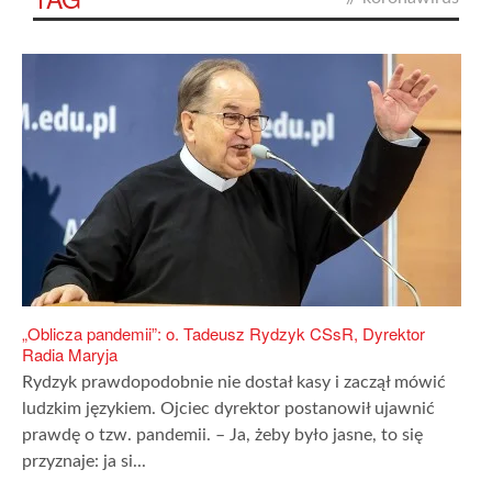
„Oblicza pandemii”: o. Tadeusz Rydzyk CSsR, Dyrektor
Radia Maryja
Rydzyk prawdopodobnie nie dostał kasy i zaczął mówić
ludzkim językiem. Ojciec dyrektor postanowił ujawnić
prawdę o tzw. pandemii. – Ja, żeby było jasne, to się
przyznaje: ja si...