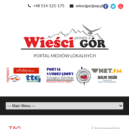
+48 514-121-175
wiescigor@wp.pl
TAG
//
koronawirus