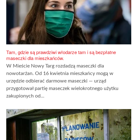
Tam, gdzie są prawdziwi włodarze tam i są bezpłatne
maseczki dla mieszkańców.
W Mieście Nowy Targ rozdadzą maseczki dla
nowotarżan. Od 16 kwietnia mieszkańcy mogą w
urzędzie odbierać darmowe maseczki — urząd
przygotował partię maseczek wielokrotnego użytku
zakupionych od...