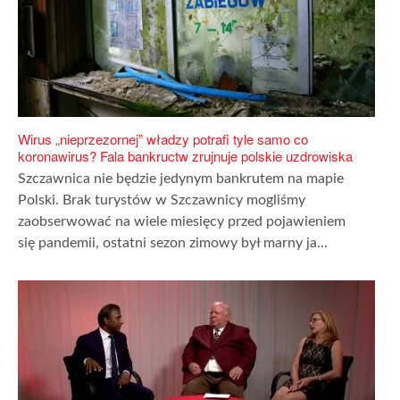
Wirus „nieprzezornej” władzy potrafi tyle samo co
koronawirus? Fala bankructw zrujnuje polskie uzdrowiska
Szczawnica nie będzie jedynym bankrutem na mapie
Polski. Brak turystów w Szczawnicy mogliśmy
zaobserwować na wiele miesięcy przed pojawieniem
się pandemii, ostatni sezon zimowy był marny ja...