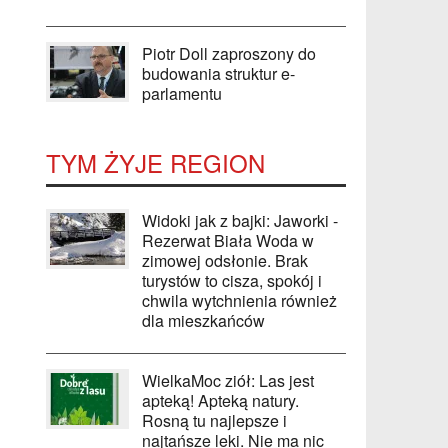
Piotr Doll zaproszony do
budowania struktur e-
parlamentu
TYM ŻYJE REGION
Widoki jak z bajki: Jaworki -
Rezerwat Biała Woda w
zimowej odsłonie. Brak
turystów to cisza, spokój i
chwila wytchnienia również
dla mieszkańców
WielkaMoc ziół: Las jest
apteką! Apteką natury.
Rosną tu najlepsze i
najtańsze leki. Nie ma nic