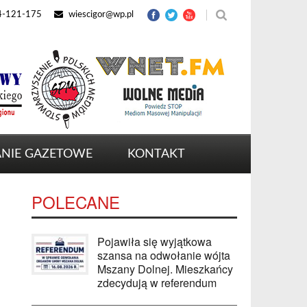
4-121-175
wiescigor@wp.pl
NIE GAZETOWE
KONTAKT
POLECANE
Pojawiła się wyjątkowa
szansa na odwołanie wójta
Mszany Dolnej. Mieszkańcy
zdecydują w referendum