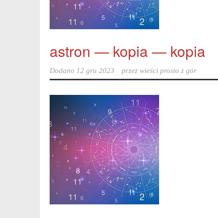
astron — kopia — kopia
Dodano
12 gru 2023
przez
wieści prosto z gór