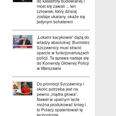
do katastrofy budowlanej i
most się zawali ... ten
człowiek, który dzisiaj
zostaje ukarany, okaże się
jedynym bohaterem
„Lokalni kacykowie” dążą do
władzy absolutnej. Burmistrz
Szczawnicy musi stracić
oparcie w funkcjonariuszach
policji. Ta sprawa nadaje się
do Komendy Głównej Policji
w Warszawie
Do promocji Szczawnicy i
okolic potrzeba jest na
pewno „mądra głowa”.
Nawet w upalnym lecie
można produkować śnieg i
to Polacy opatentowali tę
technologię