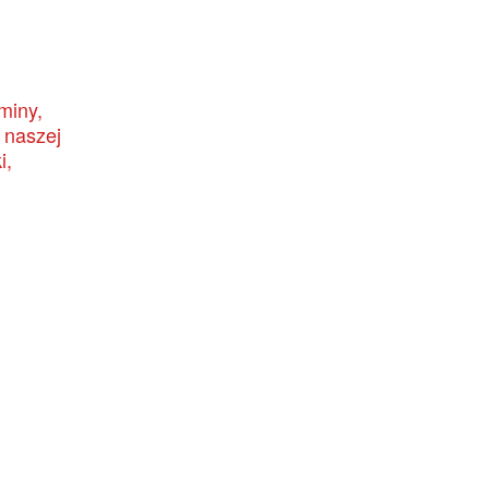
miny,
 naszej
i,