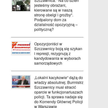
Szczawnica: "Na co dzień
jesteśmy obrażani,
kierowane są w naszą
stronę obelgi i groźby".
Podpalony dom za
działalność opozycyjną –
polityczną?
Opozycjoniści w
Szczawnicy boją się szykan
i represji, rezygnują z
kandydowania w wyborach
samorządowych
„Lokalni kacykowie” dążą do
władzy absolutnej. Burmistrz
Szczawnicy musi stracić
oparcie w funkcjonariuszach
policji. Ta sprawa nadaje się
do Komendy Głównej Policji
w Warszawie