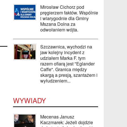
Mirosław Cichorz pod
pręgierzem faktów. Wspólnie
i wiarygodnie dla Gminy
Mszana Dolna za
odwołaniem wójta.
Szczawnica, wychodzi na
jaw kolejny incydent z
udziałem Marka F. tym
razem ofiarą jest "Eglander
Caffe". Granica między
skargą a presją, szantażem i
wyłudzeniem...
WYWIADY
Mecenas Janusz
Kaczmarek: Jeżeli dojdzie