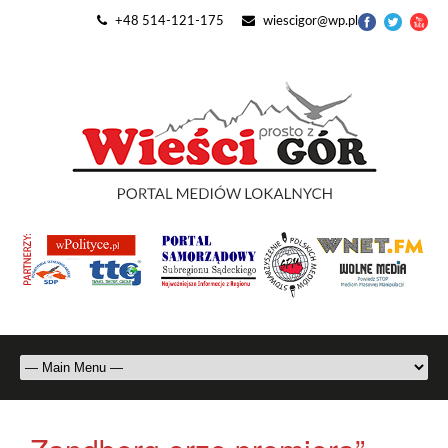
+48 514-121-175
wiescigor@wp.pl