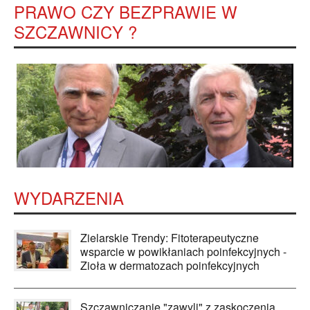
PRAWO CZY BEZPRAWIE W
SZCZAWNICY ?
WYDARZENIA
Zielarskie Trendy: Fitoterapeutyczne
wsparcie w powikłaniach poinfekcyjnych -
Zioła w dermatozach poinfekcyjnych
Szczawniczanie "zawyli" z zaskoczenia