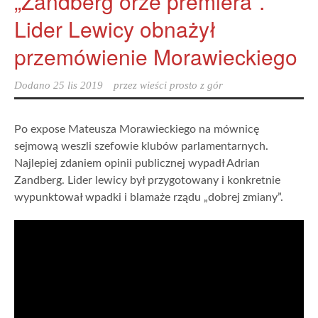
„Zandberg orze premiera”.
Lider Lewicy obnażył
przemówienie Morawieckiego
Dodano
25 lis 2019
przez
wieści prosto z gór
Po expose Mateusza Morawieckiego na mównicę
sejmową weszli szefowie klubów parlamentarnych.
Najlepiej zdaniem opinii publicznej wypadł Adrian
Zandberg. Lider lewicy był przygotowany i konkretnie
wypunktował wpadki i blamaże rządu „dobrej zmiany”.