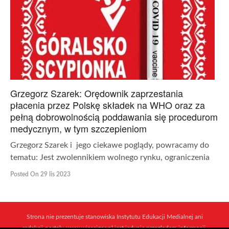
Grzegorz Szarek: Orędownik zaprzestania
płacenia przez Polskę składek na WHO oraz za
pełną dobrowolnością poddawania się procedurom
medycznym, w tym szczepieniom
Grzegorz Szarek i jego ciekawe poglądy, powracamy do
tematu: Jest zwolennikiem wolnego rynku, ograniczenia
Posted On 29 lis 2023
Strona nie prezentuje stanowiska Instytutu Edukacji Medialnej ani
redakcji portalu www.wiescigor.pl jest jedynie przeglądem informacji,