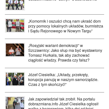
„Komornik i oszuści chcą nam ukraść dom
przy pomocy lokalnych układów, burmistrza
i Sądu Rejonowego w Nowym Targu”
„Rosyjski wariant demokracji” w
Szczawnicy: Jako słup ma być wystawiony
Tomasz Hurkała, tak aby zachować
ciągłość władzy. Prawda czy fałsz?
Józef Ciesielka: „Układy, przekręty,
korupcja panują w naszym samorządzie.
Czas z tym skończyć!”
Jak zapowiedział tak zrobił. Na portalu
dobrazmiana.info Józef Ciesielka ogłosił
walkę z bezprawiem, kilka dni później