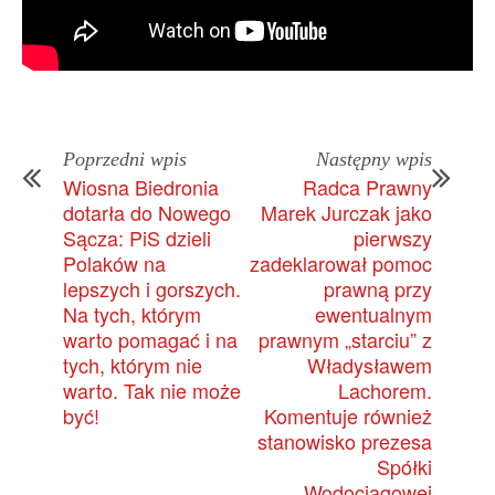
Poprzedni wpis
Następny wpis
Wiosna Biedronia
Radca Prawny
dotarła do Nowego
Marek Jurczak jako
Sącza: PiS dzieli
pierwszy
Polaków na
zadeklarował pomoc
lepszych i gorszych.
prawną przy
Na tych, którym
ewentualnym
warto pomagać i na
prawnym „starciu” z
tych, którym nie
Władysławem
warto. Tak nie może
Lachorem.
być!
Komentuje również
stanowisko prezesa
Spółki
Wodociągowej