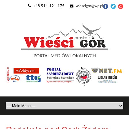
+48 514-121-175
wiescigor@wp.pl