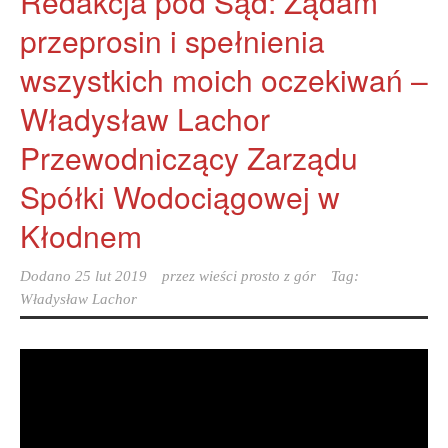
Redakcja pod Sąd: Żądam
przeprosin i spełnienia
wszystkich moich oczekiwań –
Władysław Lachor
Przewodniczący Zarządu
Spółki Wodociągowej w
Kłodnem
Dodano
25 lut 2019
przez
wieści prosto z gór
Tag:
Władysław Lachor