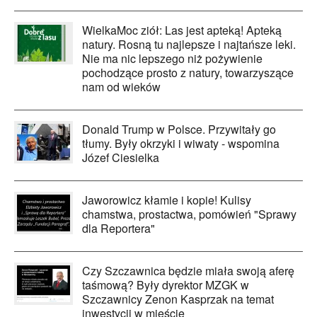
WielkaMoc ziół: Las jest apteką! Apteką
natury. Rosną tu najlepsze i najtańsze leki.
Nie ma nic lepszego niż pożywienie
pochodzące prosto z natury, towarzyszące
nam od wieków
Donald Trump w Polsce. Przywitały go
tłumy. Były okrzyki i wiwaty - wspomina
Józef Ciesielka
Jaworowicz kłamie i kopie! Kulisy
chamstwa, prostactwa, pomówień "Sprawy
dla Reportera"
Czy Szczawnica będzie miała swoją aferę
taśmową? Były dyrektor MZGK w
Szczawnicy Zenon Kasprzak na temat
inwestycji w mieście