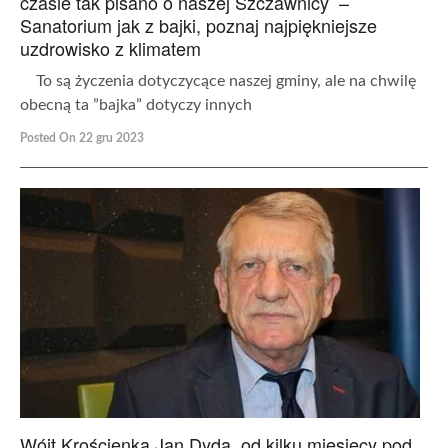
czasie tak pisano o naszej Szczawnicy –
Sanatorium jak z bajki, poznaj najpiękniejsze
uzdrowisko z klimatem
To są życzenia dotyczycące naszej gminy, ale na chwilę
obecną ta ”bajka” dotyczy innych
Posted On 22 gru 2023
Wójt Krościenka Jan Dyda, od kilku miesięcy pod