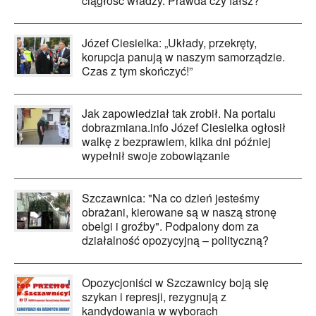
ciągłość władzy. Prawda czy fałsz?
Józef Ciesielka: „Układy, przekręty,
korupcja panują w naszym samorządzie.
Czas z tym skończyć!”
Jak zapowiedział tak zrobił. Na portalu
dobrazmiana.info Józef Ciesielka ogłosił
walkę z bezprawiem, kilka dni później
wypełnił swoje zobowiązanie
Szczawnica: "Na co dzień jesteśmy
obrażani, kierowane są w naszą stronę
obelgi i groźby". Podpalony dom za
działalność opozycyjną – polityczną?
Opozycjoniści w Szczawnicy boją się
szykan i represji, rezygnują z
kandydowania w wyborach