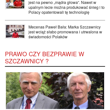
jest na pewno „mądra głowa”. Nawet w
upalnym lecie można produkować śnieg i to
Polacy opatentowali tę technologię
Mecenas Paweł Bała: Marka Szczawnicy
jest wciąż słabo promowana i utrwalona w
świadomości Polaków
PRAWO CZY BEZPRAWIE W
SZCZAWNICY ?