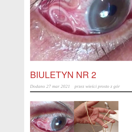
BIULETYN NR 2
Dodano
27 mar 2021
przez
wieści prosto z gór