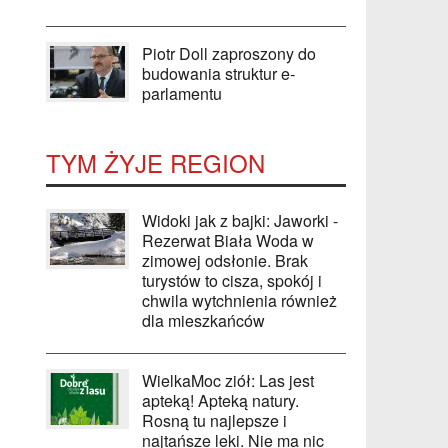
Piotr Doll zaproszony do
budowania struktur e-
parlamentu
TYM ŻYJE REGION
Widoki jak z bajki: Jaworki -
Rezerwat Biała Woda w
zimowej odsłonie. Brak
turystów to cisza, spokój i
chwila wytchnienia również
dla mieszkańców
WielkaMoc ziół: Las jest
apteką! Apteką natury.
Rosną tu najlepsze i
najtańsze leki. Nie ma nic