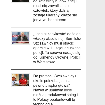
do katastrofy budowlanej i
most się zawali ... ten
człowiek, który dzisiaj
zostaje ukarany, okaże się
jedynym bohaterem
„Lokalni kacykowie” dążą do
władzy absolutnej. Burmistrz
Szczawnicy musi stracić
oparcie w funkcjonariuszach
policji. Ta sprawa nadaje się
do Komendy Głównej Policji
w Warszawie
Do promocji Szczawnicy i
okolic potrzeba jest na
pewno „mądra głowa”.
Nawet w upalnym lecie
można produkować śnieg i
to Polacy opatentowali tę
technologię