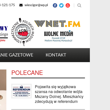
4-121-175
wiescigor@wp.pl
NIE GAZETOWE
KONTAKT
POLECANE
Pojawiła się wyjątkowa
szansa na odwołanie wójta
Mszany Dolnej. Mieszkańcy
zdecydują w referendum