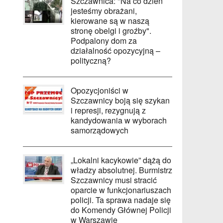
Szczawnica: "Na co dzień
jesteśmy obrażani,
kierowane są w naszą
stronę obelgi i groźby".
Podpalony dom za
działalność opozycyjną –
polityczną?
Opozycjoniści w
Szczawnicy boją się szykan
i represji, rezygnują z
kandydowania w wyborach
samorządowych
„Lokalni kacykowie” dążą do
władzy absolutnej. Burmistrz
Szczawnicy musi stracić
oparcie w funkcjonariuszach
policji. Ta sprawa nadaje się
do Komendy Głównej Policji
w Warszawie