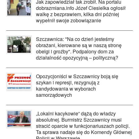
Jak zapowiedział tak zrobił. Na portalu
dobrazmiana.info Józef Ciesielka ogłosił
walkę z bezprawiem, kilka dni później
wypełnił swoje zobowiązanie
Szczawnica: "Na co dzień jesteśmy
obrażani, kierowane są w naszą stronę
obelgi i groźby". Podpalony dom za
działalność opozycyjną – polityczną?
Opozycjoniści w Szczawnicy boją się
szykan i represji, rezygnują z
kandydowania w wyborach
samorządowych
„Lokalni kacykowie” dążą do władzy
absolutnej. Burmistrz Szczawnicy musi
stracić oparcie w funkcjonariuszach policji.
Ta sprawa nadaje się do Komendy Głównej
Policji w Warszawie