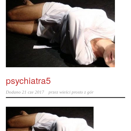
psychiatra5
Dodano
21 cze 2017
przez
wieści prosto z gór