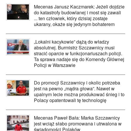
Mecenas Janusz Kaczmarek: Jeżeli dojdzie
do katastrofy budowlanej i most się zawali
... ten człowiek, który dzisiaj zostaje
ukarany, okaże się jedynym bohaterem
„Lokalni kacykowie” dążą do władzy
absolutnej. Burmistrz Szczawnicy musi
stracić oparcie w funkcjonariuszach policji.
Ta sprawa nadaje się do Komendy Głównej
Policji w Warszawie
Do promocji Szczawnicy i okolic potrzeba
jest na pewno „mądra głowa”. Nawet w
upalnym lecie można produkować śnieg i to
Polacy opatentowali tę technologię
Mecenas Paweł Bała: Marka Szczawnicy
jest wciąż słabo promowana i utrwalona w
świadomości Polaków