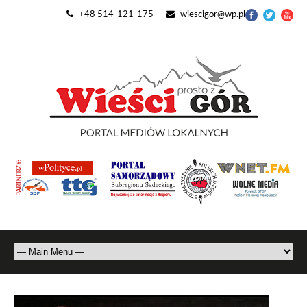
+48 514-121-175
wiescigor@wp.pl