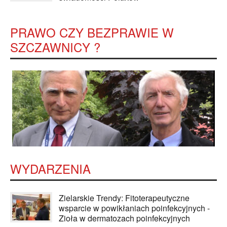
PRAWO CZY BEZPRAWIE W
SZCZAWNICY ?
WYDARZENIA
Zielarskie Trendy: Fitoterapeutyczne
wsparcie w powikłaniach poinfekcyjnych -
Zioła w dermatozach poinfekcyjnych