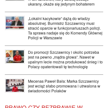
ukarany, okaże się jedynym bohaterem
„Lokalni kacykowie” dążą do władzy
absolutnej. Burmistrz Szczawnicy musi
stracić oparcie w funkcjonariuszach policji.
Ta sprawa nadaje się do Komendy Głównej
Policji w Warszawie
Do promocji Szczawnicy i okolic potrzeba
jest na pewno „mądra głowa”. Nawet w
upalnym lecie można produkować śnieg i to
Polacy opatentowali tę technologię
Mecenas Paweł Bała: Marka Szczawnicy
jest wciąż słabo promowana i utrwalona w
świadomości Polaków
PRAWO CZY BEZPRAWIE W