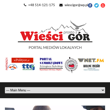
+48 514-121-175
wiescigor@wp.pl