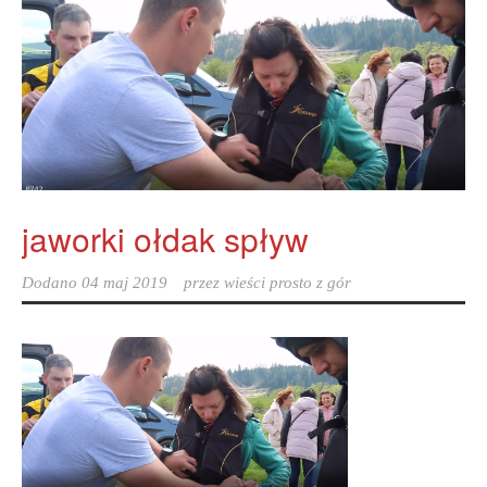
jaworki ołdak spływ
Dodano
04 maj 2019
przez
wieści prosto z gór