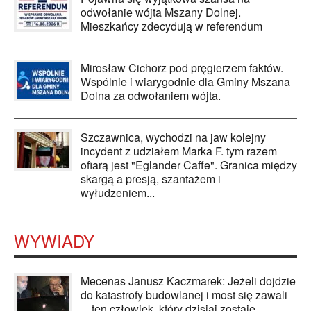
odwołanie wójta Mszany Dolnej.
Mieszkańcy zdecydują w referendum
Mirosław Cichorz pod pręgierzem faktów.
Wspólnie i wiarygodnie dla Gminy Mszana
Dolna za odwołaniem wójta.
Szczawnica, wychodzi na jaw kolejny
incydent z udziałem Marka F. tym razem
ofiarą jest "Eglander Caffe". Granica między
skargą a presją, szantażem i
wyłudzeniem...
WYWIADY
Mecenas Janusz Kaczmarek: Jeżeli dojdzie
do katastrofy budowlanej i most się zawali
... ten człowiek, który dzisiaj zostaje