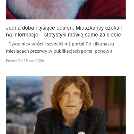
Jedna doba i tysiące odsłon. Mieszkańcy czekali
na informacje – statystyki mówią same za siebie
Czytelnicy wrócili szybciej niż portal Po kilkunastu
miesiącach przerwy w publikacjach portal ponown
Posted On 15 mar 2026