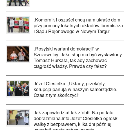
„Komornik i oszuści chcą nam ukraść dom
przy pomocy lokalnych układów, burmistrza
i Sądu Rejonowego w Nowym Targu”
„Rosyjski wariant demokracji” w
Szczawnicy: Jako słup ma być wystawiony
Tomasz Hurkała, tak aby zachować
ciągłość władzy. Prawda czy fałsz?
Józef Ciesielka: „Układy, przekręty,
korupcja panują w naszym samorządzie.
Czas z tym skończyć!”
Jak zapowiedział tak zrobił. Na portalu
dobrazmiana.info Józef Ciesielka ogłosił
walkę z bezprawiem, kilka dni później
wypełnił swoje zobowiązanie