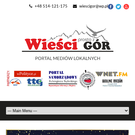
+48 514-121-175
wiescigor@wp.pl