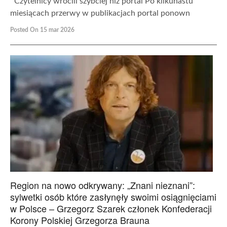
Czytelnicy wrócili szybciej niż portal Po kilkunastu
miesiącach przerwy w publikacjach portal ponown
Posted On 15 mar 2026
Region na nowo odkrywany: „Znani nieznani”:
sylwetki osób które zasłynęły swoimi osiągnięciami
w Polsce – Grzegorz Szarek członek Konfederacji
Korony Polskiej Grzegorza Brauna