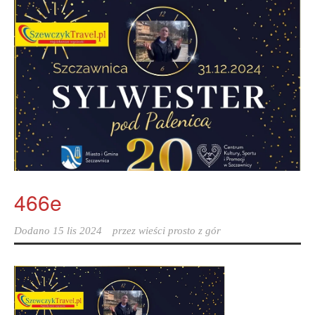
466e
Dodano
15 lis 2024
przez
wieści prosto z gór