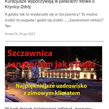
Kuracjusze wypoczywają w pałacach! Mowa o
Krynicy-Zdrój
A gdyby tak to wydarzało się w Szczawnicy? To można
zrobić to wypada i godzi się zrobić…. „Sanatorium miłości”
Ten
Posted On 29 gru 2023
W tych dniach świątecznej refleksji, życzymy