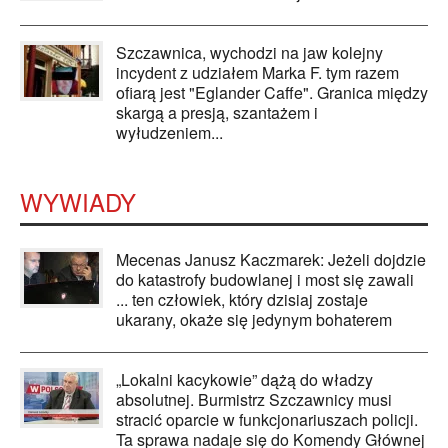
Szczawnica, wychodzi na jaw kolejny
incydent z udziałem Marka F. tym razem
ofiarą jest "Eglander Caffe". Granica między
skargą a presją, szantażem i
wyłudzeniem...
WYWIADY
Mecenas Janusz Kaczmarek: Jeżeli dojdzie
do katastrofy budowlanej i most się zawali
... ten człowiek, który dzisiaj zostaje
ukarany, okaże się jedynym bohaterem
„Lokalni kacykowie” dążą do władzy
absolutnej. Burmistrz Szczawnicy musi
stracić oparcie w funkcjonariuszach policji.
Ta sprawa nadaje się do Komendy Głównej