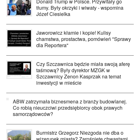
Donald Trump w Polsce. Przywitały go
tłumy. Były okrzyki i wiwaty - wspomina
Józef Ciesielka
Jaworowicz kłamie i kopie! Kulisy
chamstwa, prostactwa, pomówień "Sprawy
dla Reportera"
Czy Szczawnica będzie miała swoją aferę
taśmową? Były dyrektor MZGK w
Szczawnicy Zenon Kasprzak na temat
inwestycji w mieście
ABW zatrzymała biznesmena z branży budowlanej.
Co robią nieuczciwi przedsiębiorcy obok prawych
samorządowców?
Burmistrz Grzegorz Niezgoda nie dba o
wizerunek miasta? Zarośnięte chwastami