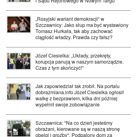
i Sądu Rejonowego w Nowym Targu”
„Rosyjski wariant demokracji” w
Szczawnicy: Jako słup ma być wystawiony
Tomasz Hurkała, tak aby zachować
ciągłość władzy. Prawda czy fałsz?
Józef Ciesielka: „Układy, przekręty,
korupcja panują w naszym samorządzie.
Czas z tym skończyć!”
Jak zapowiedział tak zrobił. Na portalu
dobrazmiana.info Józef Ciesielka ogłosił
walkę z bezprawiem, kilka dni później
wypełnił swoje zobowiązanie
Szczawnica: "Na co dzień jesteśmy
obrażani, kierowane są w naszą stronę
obelgi i groźby". Podpalony dom za