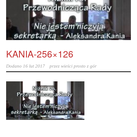
KANIA-256×126
Dodano
16 lut 2017
przez
wieści prosto z gór