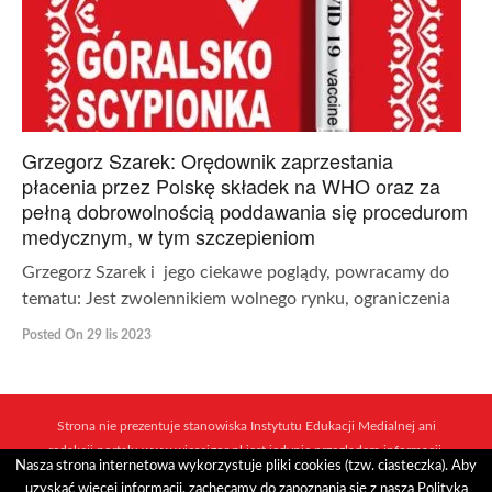
Grzegorz Szarek: Orędownik zaprzestania
płacenia przez Polskę składek na WHO oraz za
pełną dobrowolnością poddawania się procedurom
medycznym, w tym szczepieniom
Grzegorz Szarek i jego ciekawe poglądy, powracamy do
tematu: Jest zwolennikiem wolnego rynku, ograniczenia
Posted On 29 lis 2023
Strona nie prezentuje stanowiska Instytutu Edukacji Medialnej ani
redakcji portalu www.wiescigor.pl jest jedynie przeglądem informacji,
Nasza strona internetowa wykorzystuje pliki cookies (tzw. ciasteczka). Aby
które ukazują się w sieci mediów i niezależnych dziennikarzy.
uzyskać więcej informacji, zachęcamy do zapoznania się z naszą Polityką