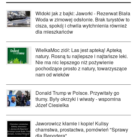
Widoki jak z bajki: Jaworki - Rezerwat Biała
Woda w zimowej odsłonie. Brak turystów to
cisza, spokój i chwila wytchnienia również
dla mieszkańców
WielkaMoc ziół: Las jest apteką! Apteką
natury. Rosną tu najlepsze i najtańsze leki.
Nie ma nic lepszego niż pożywienie
pochodzące prosto z natury, towarzyszące
nam od wieków
Donald Trump w Polsce. Przywitały go
tłumy. Były okrzyki i wiwaty - wspomina
Józef Ciesielka
Jaworowicz kłamie i kopie! Kulisy
chamstwa, prostactwa, pomówień "Sprawy
dla Reportera"