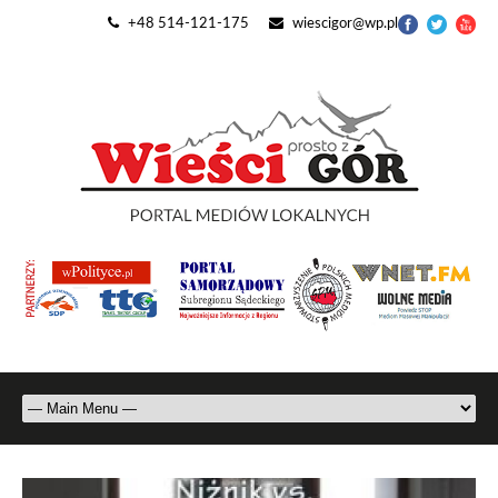
+48 514-121-175
wiescigor@wp.pl