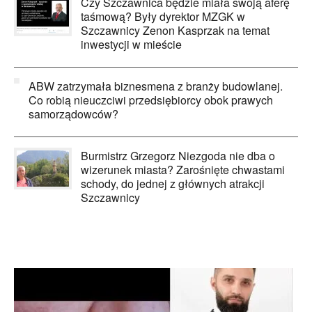
Czy Szczawnica będzie miała swoją aferę
taśmową? Były dyrektor MZGK w
Szczawnicy Zenon Kasprzak na temat
inwestycji w mieście
ABW zatrzymała biznesmena z branży budowlanej.
Co robią nieuczciwi przedsiębiorcy obok prawych
samorządowców?
Burmistrz Grzegorz Niezgoda nie dba o
wizerunek miasta? Zarośnięte chwastami
schody, do jednej z głównych atrakcji
Szczawnicy