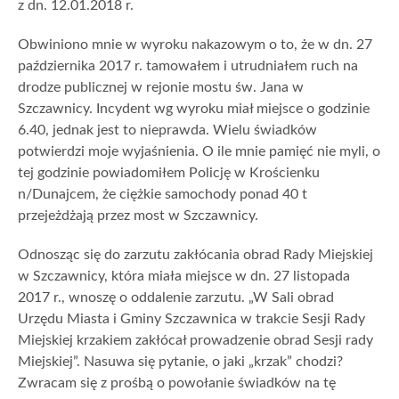
z dn. 12.01.2018 r.
Obwiniono mnie w wyroku nakazowym o to, że w dn. 27
października 2017 r. tamowałem i utrudniałem ruch na
drodze publicznej w rejonie mostu św. Jana w
Szczawnicy. Incydent wg wyroku miał miejsce o godzinie
6.40, jednak jest to nieprawda. Wielu świadków
potwierdzi moje wyjaśnienia. O ile mnie pamięć nie myli, o
tej godzinie powiadomiłem Policję w Krościenku
n/Dunajcem, że ciężkie samochody ponad 40 t
przejeżdżają przez most w Szczawnicy.
Odnosząc się do zarzutu zakłócania obrad Rady Miejskiej
w Szczawnicy, która miała miejsce w dn. 27 listopada
2017 r., wnoszę o oddalenie zarzutu. „W Sali obrad
Urzędu Miasta i Gminy Szczawnica w trakcie Sesji Rady
Miejskiej krzakiem zakłócał prowadzenie obrad Sesji rady
Miejskiej”. Nasuwa się pytanie, o jaki „krzak” chodzi?
Zwracam się z prośbą o powołanie świadków na tę