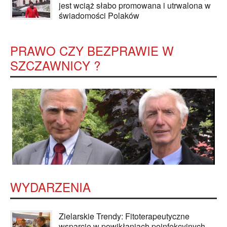
jest wciąż słabo promowana i utrwalona w
świadomości Polaków
PRAWO CZY BEZPRAWIE W
SZCZAWNICY ?
WYDARZENIA
Zielarskie Trendy: Fitoterapeutyczne
wsparcie w powikłaniach poinfekcyjnych -