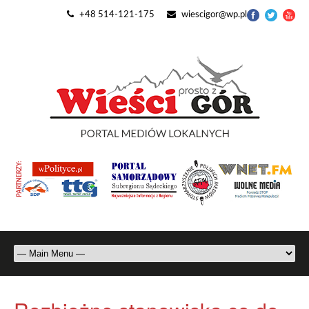
+48 514-121-175
wiescigor@wp.pl