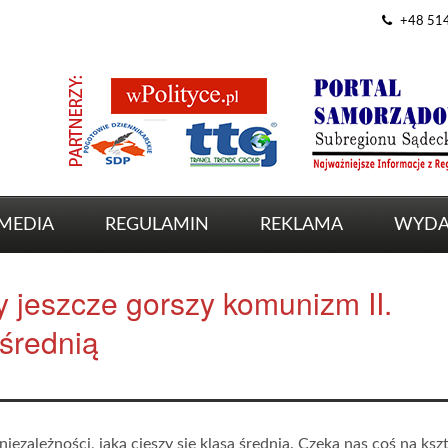
+48 51
MEDIA
REGULAMIN
REKLAMA
WYDA
 jeszcze gorszy komunizm II.
średnią
iezależności, jaką cieszy się klasa średnia. Czeka nas coś na kszt