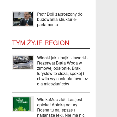
Piotr Doll zaproszony do
budowania struktur e-
parlamentu
TYM ŻYJE REGION
Widoki jak z bajki: Jaworki -
Rezerwat Biała Woda w
zimowej odsłonie. Brak
turystów to cisza, spokój i
chwila wytchnienia również
dla mieszkańców
WielkaMoc ziół: Las jest
apteką! Apteką natury.
Rosną tu najlepsze i
najtańsze leki. Nie ma nic