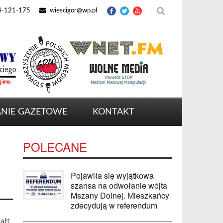
4-121-175
wiescigor@wp.pl
NIE GAZETOWE
KONTAKT
POLECANE
Pojawiła się wyjątkowa
szansa na odwołanie wójta
Mszany Dolnej. Mieszkańcy
zdecydują w referendum
ałt