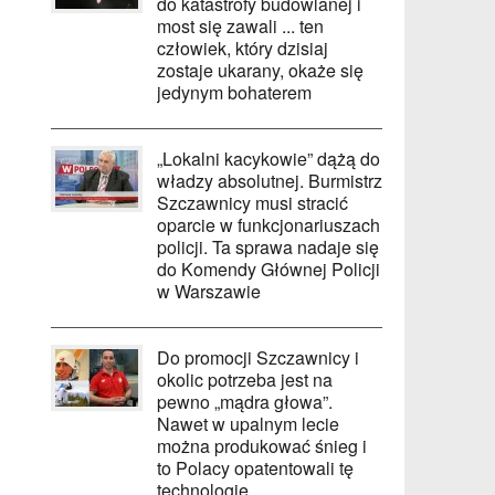
do katastrofy budowlanej i
most się zawali ... ten
człowiek, który dzisiaj
zostaje ukarany, okaże się
jedynym bohaterem
„Lokalni kacykowie” dążą do
władzy absolutnej. Burmistrz
Szczawnicy musi stracić
oparcie w funkcjonariuszach
policji. Ta sprawa nadaje się
do Komendy Głównej Policji
w Warszawie
Do promocji Szczawnicy i
okolic potrzeba jest na
pewno „mądra głowa”.
Nawet w upalnym lecie
można produkować śnieg i
to Polacy opatentowali tę
technologię