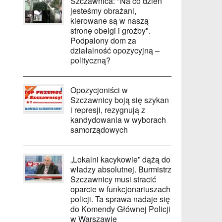
Szczawnica: "Na co dzień
jesteśmy obrażani,
kierowane są w naszą
stronę obelgi i groźby".
Podpalony dom za
działalność opozycyjną –
polityczną?
Opozycjoniści w
Szczawnicy boją się szykan
i represji, rezygnują z
kandydowania w wyborach
samorządowych
„Lokalni kacykowie” dążą do
władzy absolutnej. Burmistrz
Szczawnicy musi stracić
oparcie w funkcjonariuszach
policji. Ta sprawa nadaje się
do Komendy Głównej Policji
w Warszawie