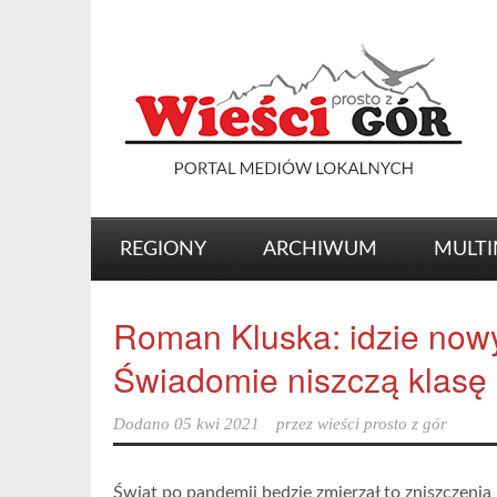
REGIONY
ARCHIWUM
MULTI
Roman Kluska: idzie nowy
Świadomie niszczą klasę 
Dodano
05 kwi 2021
przez
wieści prosto z gór
Świat po pandemii będzie zmierzał to zniszczenia n