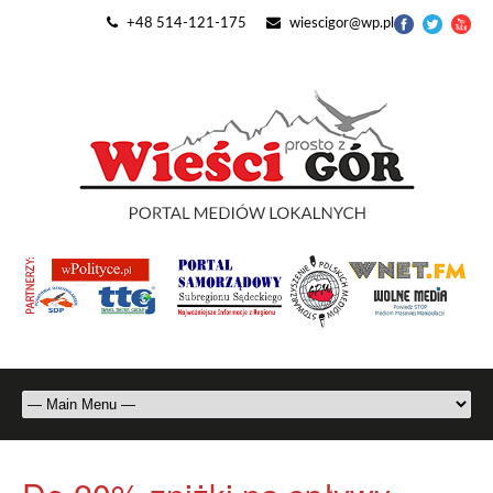
+48 514-121-175
wiescigor@wp.pl