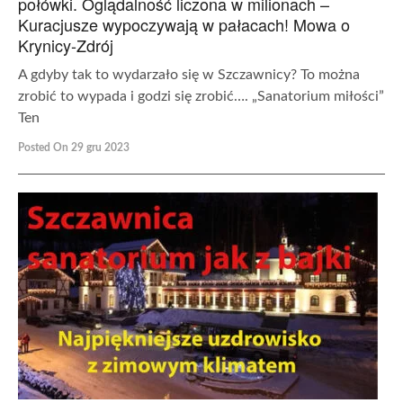
połówki. Oglądalność liczona w milionach –
Kuracjusze wypoczywają w pałacach! Mowa o
Krynicy-Zdrój
A gdyby tak to wydarzało się w Szczawnicy? To można
zrobić to wypada i godzi się zrobić…. „Sanatorium miłości”
Ten
Posted On 29 gru 2023