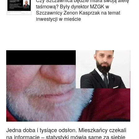
Czy Szczawnica będzie miała swoją aferę
taśmową? Były dyrektor MZGK w
Szczawnicy Zenon Kasprzak na temat
inwestycji w mieście
Jedna doba i tysiące odsłon. Mieszkańcy czekali
na informacje – statystyki mówią same za siebie