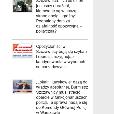
Szczawnica: "Na co dzień
jesteśmy obrażani,
kierowane są w naszą
stronę obelgi i groźby".
Podpalony dom za
działalność opozycyjną –
polityczną?
Opozycjoniści w
Szczawnicy boją się szykan
i represji, rezygnują z
kandydowania w wyborach
samorządowych
„Lokalni kacykowie” dążą do
władzy absolutnej. Burmistrz
Szczawnicy musi stracić
oparcie w funkcjonariuszach
policji. Ta sprawa nadaje się
do Komendy Głównej Policji
w Warszawie