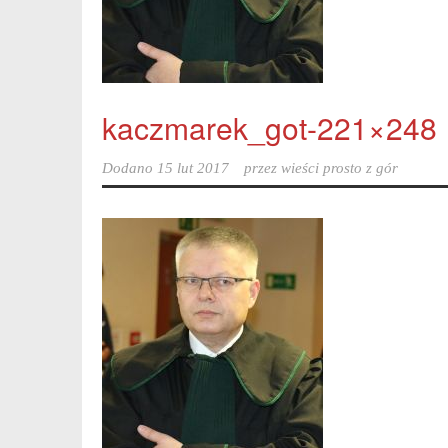
kaczmarek_got-221×248
Dodano
15 lut 2017
przez
wieści prosto z gór