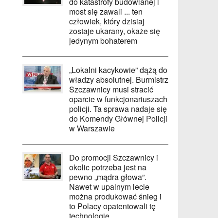
do katastrofy budowlanej i
most się zawali ... ten
człowiek, który dzisiaj
zostaje ukarany, okaże się
jedynym bohaterem
„Lokalni kacykowie” dążą do
władzy absolutnej. Burmistrz
Szczawnicy musi stracić
oparcie w funkcjonariuszach
policji. Ta sprawa nadaje się
do Komendy Głównej Policji
w Warszawie
Do promocji Szczawnicy i
okolic potrzeba jest na
pewno „mądra głowa”.
Nawet w upalnym lecie
można produkować śnieg i
to Polacy opatentowali tę
technologię