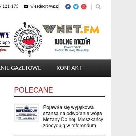
4-121-175
wiescigor@wp.pl
NIE GAZETOWE
KONTAKT
POLECANE
Pojawiła się wyjątkowa
szansa na odwołanie wójta
Mszany Dolnej. Mieszkańcy
zdecydują w referendum