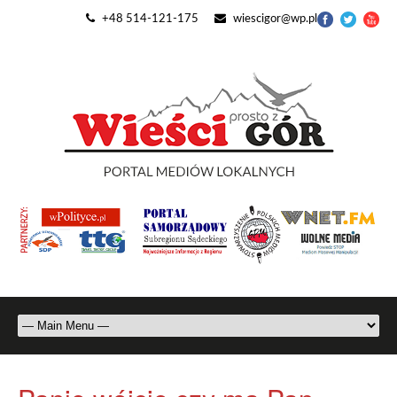
+48 514-121-175
wiescigor@wp.pl