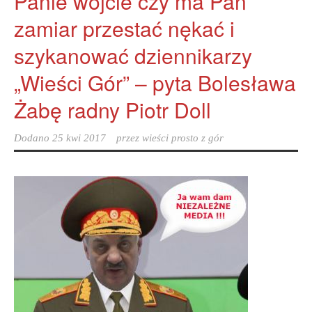
Panie wójcie czy ma Pan
zamiar przestać nękać i
szykanować dziennikarzy
„Wieści Gór” – pyta Bolesława
Żabę radny Piotr Doll
Dodano
25 kwi 2017
przez
wieści prosto z gór