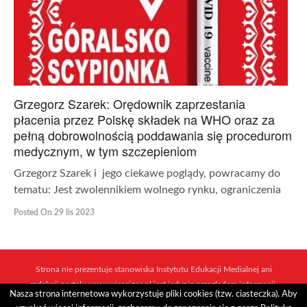
Grzegorz Szarek: Orędownik zaprzestania
płacenia przez Polskę składek na WHO oraz za
pełną dobrowolnością poddawania się procedurom
medycznym, w tym szczepieniom
Grzegorz Szarek i jego ciekawe poglądy, powracamy do
tematu: Jest zwolennikiem wolnego rynku, ograniczenia
Posted On 29 lis 2023
Strona nie prezentuje stanowiska Instytutu Edukacji Medialnej ani
redakcji portalu www.wiescigor.pl jest jedynie przeglądem informacji,
Nasza strona internetowa wykorzystuje pliki cookies (tzw. ciasteczka). Aby
które ukazują się w sieci mediów i niezależnych dziennikarzy.