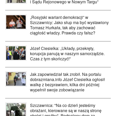
i Sądu Rejonowego w Nowym Targu”
„Rosyjski wariant demokracji” w
Szczawnicy: Jako słup ma być wystawiony
Tomasz Hurkała, tak aby zachować
ciągłość władzy. Prawda czy fałsz?
Józef Ciesielka: „Układy, przekręty,
korupcja panują w naszym samorządzie.
Czas z tym skończyć!”
Jak zapowiedział tak zrobił. Na portalu
dobrazmiana.info Józef Ciesielka ogłosił
walkę z bezprawiem, kilka dni później
wypełnił swoje zobowiązanie
Szczawnica: "Na co dzień jesteśmy
obrażani, kierowane są w naszą stronę
obelgi i groźby". Podpalony dom za