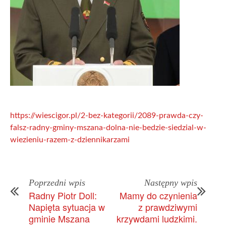
https://wiescigor.pl/2-bez-kategorii/2089-prawda-czy-
falsz-radny-gminy-mszana-dolna-nie-bedzie-siedzial-w-
wiezieniu-razem-z-dziennikarzami
Poprzedni wpis
Następny wpis
Radny Piotr Doll:
Mamy do czynienia
Napięta sytuacja w
z prawdziwymi
gminie Mszana
krzywdami ludzkimi.