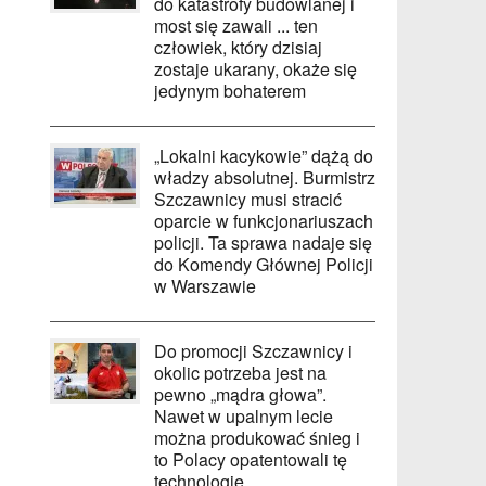
do katastrofy budowlanej i
most się zawali ... ten
człowiek, który dzisiaj
zostaje ukarany, okaże się
jedynym bohaterem
„Lokalni kacykowie” dążą do
władzy absolutnej. Burmistrz
Szczawnicy musi stracić
oparcie w funkcjonariuszach
policji. Ta sprawa nadaje się
do Komendy Głównej Policji
w Warszawie
Do promocji Szczawnicy i
okolic potrzeba jest na
pewno „mądra głowa”.
Nawet w upalnym lecie
można produkować śnieg i
to Polacy opatentowali tę
technologię