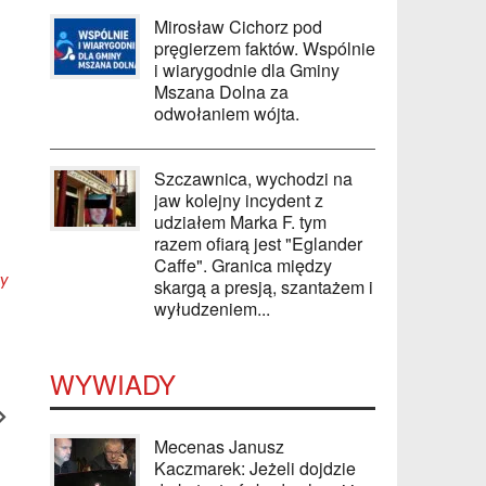
Mirosław Cichorz pod
pręgierzem faktów. Wspólnie
i wiarygodnie dla Gminy
Mszana Dolna za
odwołaniem wójta.
Szczawnica, wychodzi na
jaw kolejny incydent z
udziałem Marka F. tym
razem ofiarą jest "Eglander
Caffe". Granica między
ty
skargą a presją, szantażem i
wyłudzeniem...
WYWIADY
Mecenas Janusz
Kaczmarek: Jeżeli dojdzie