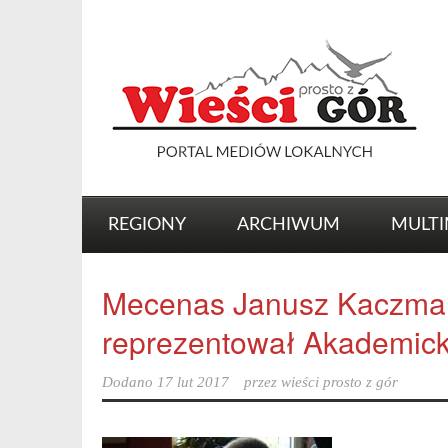
REGIONY
ARCHIWUM
MULTI
Mecenas Janusz Kaczmare
reprezentował Akademick
Dodano
17 lut 2017
przez
wieści prosto z gór