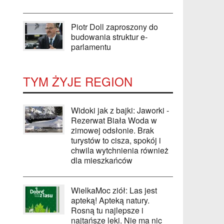
Piotr Doll zaproszony do
budowania struktur e-
parlamentu
TYM ŻYJE REGION
Widoki jak z bajki: Jaworki -
Rezerwat Biała Woda w
zimowej odsłonie. Brak
turystów to cisza, spokój i
chwila wytchnienia również
dla mieszkańców
WielkaMoc ziół: Las jest
apteką! Apteką natury.
Rosną tu najlepsze i
najtańsze leki. Nie ma nic