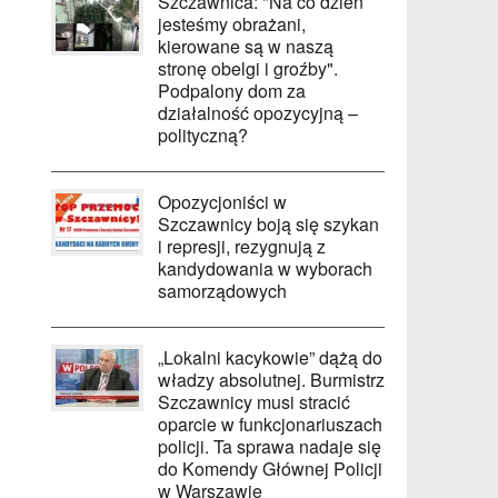
Szczawnica: "Na co dzień
jesteśmy obrażani,
kierowane są w naszą
stronę obelgi i groźby".
Podpalony dom za
działalność opozycyjną –
polityczną?
Opozycjoniści w
Szczawnicy boją się szykan
i represji, rezygnują z
kandydowania w wyborach
samorządowych
„Lokalni kacykowie” dążą do
władzy absolutnej. Burmistrz
Szczawnicy musi stracić
oparcie w funkcjonariuszach
policji. Ta sprawa nadaje się
do Komendy Głównej Policji
w Warszawie