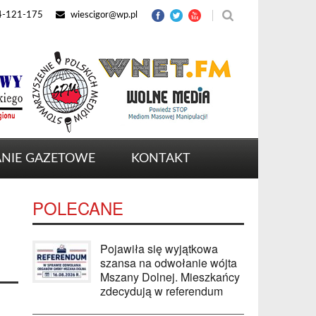
4-121-175
wiescigor@wp.pl
NIE GAZETOWE
KONTAKT
POLECANE
Pojawiła się wyjątkowa
szansa na odwołanie wójta
Mszany Dolnej. Mieszkańcy
zdecydują w referendum